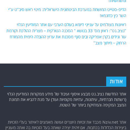
ומשמעויות!
הדיפ-סטייט המושחת במערכת הביטחונית הישראלית: מינוי ראש סיב"ט ע"י
השר כץ כדוגמא!
ראיונות מצולמים על ענייני דיומא בעולם הערבי עם אתר המודיעין הגלוי
"נציב.נט": ראיון מס' 33 בנושא " הסכנה הטורקית – מצרית ההולכת וקורמת
עור וגידים בקרן אפריקה ובים סוף מסכנת את ערוץ ההובלה הימית מהמזרח
הרחוק – חיתוך מצב"
אודות
אתר החדשות נציב.נט מבצע איסוף ועיבוד של מידע ממקורות המודיעין הגלוי
(רשתות חברתיות, עיתונות, עדויות מקומיות ועוד) על מנת להביא את תמונת
המצב המקיפה והמדויקת ביותר של השטח.
אתר Nziv.net מכבד את זכויות היוצרים ועושה מאמצים לאיתור בעלי הזכויות
ביצירות הכלולות בכתבות. אם זיהית יצירה שאתה בעל הזכויות בה ואתה מעוניין