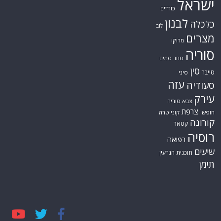
ישראל
כורדים
לבנון
כלכלה
לוב
מצרים
מרוקו
סוריה
סחר סמים
סין
סייבר
סיני
עזה
סעודיה
עירק
צבא סוריה
צרפת
חופשי
קונייטרה
קורונה
קטאר
רוסיה
רפואה
שיעים
תוכנית הגרעין
תימן