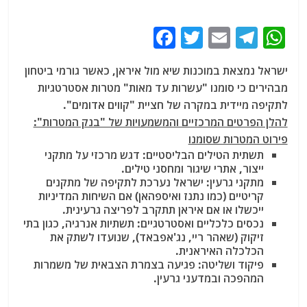
F
T
E
T
W
a
w
m
el
h
ישראל נמצאת במוכנות שיא מול איראן, כאשר גורמי ביטחון
c
itt
ai
e
at
מבהירים כי סומנו "עשרות עד מאות" מטרות אסטרטגיות
e
er
l
g
s
לתקיפה מיידית במקרה של חציית "קווים אדומים".
b
ra
A
להלן הפרטים המרכזיים והמשמעויות של "בנק המטרות":
פירוט המטרות שסומנו
o
m
p
תשתית הטילים הבליסטיים: דגש מרכזי על מתקני
o
p
ייצור, אתרי שיגור ומחסני טילים.
מתקני גרעין: ישראל נערכת לתקיפה של מתקנים
k
קריטיים (כמו נתנז ואיספהאן) אם השיחות המדיניות
ייכשלו או אם איראן תתקרב לפריצה גרעינית.
נכסים כלכליים ואסטרטגיים: תשתיות אנרגיה, כגון בתי
זיקוק (שאהר ריי, נג'אפבאד), שנועדו לשתק את
הכלכלה האיראנית.
פיקוד ושליטה: פגיעה בצמרת הצבאית של משמרות
המהפכה ובמדעני גרעין.