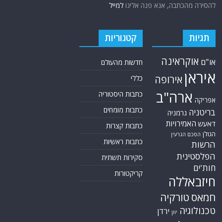
להסירה מהכתבה, אנא פנה אלינו
למייל
תגיות
קטגוריות
אוקראינה
או"ם
חדשות מהעולם
איראן
אירופה
כללי
ארה"ב
כתבות היסטוריה
אפריקה
כתבות מומחים
בריטניה
גרמניה
האמירויות
דאעש
כתבות קצרות
הגולן
הסכם הגרעין
כתבות ראשיות
הרשות
הפלסטינית
סקירות תשתית
חות'ים
קריקטורות
חיזבאללה
חמאס
טורקיה
טכנולוגיה
ירדן
יוון