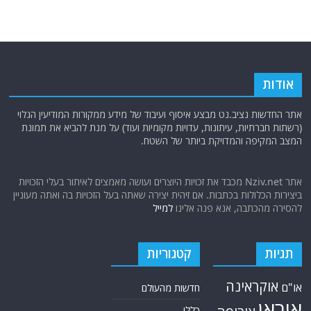
אודות
אתר החדשות נציב.נט מבצע איסוף ועיבוד של מידע ממקורות המודיעין הגלוי
(רשתות חברתיות, עיתונות, עדויות מקומיות ועוד) על מנת להביא את תמונת
המצב המקיפה והמדויקת ביותר של השטח.
אתר Nziv.net מכבד את זכויות היוצרים ועושה מאמצים לאיתור בעלי הזכויות
ביצירות הכלולות בכתבות. אם זיהית יצירה שאתה בעל הזכויות בה ואתה מעוניין
להסירה מהכתבה, אנא פנה אלינו
למייל
תגיות
קטגוריות
אוקראינה
או"ם
חדשות מהעולם
איראן
כללי