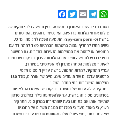
F
T
E
T
W
a
w
m
el
h
מסתבר כי בעשור האחרון התפשטה בסין תופעה בלתי חוקית של
c
itt
ai
e
at
צילום אורחי מלונות ברגעיהם האינטימיים והפצת הסרטונים
e
er
l
g
s
ברשת (כ- spy-cam porn). התופעה הפכה למגיפה, עד כי,
b
ra
A
נשים החלו להחליף עצות ברשתות חברתיות כיצד להתמודד עם
התופעה או לזהות את המצלמות הזעירות בחדרים. גם המשטר
o
m
p
הסיני נדרש לתופעה וחייב את המלונות לערוך בדיקות שגרתיות
o
p
לאיתור מצלמות הסתר (פתרון לא אפקטיבי במיוחד).
k
עפ"י התחקיר, למרות האמור, ברשת עדיין מופצים אלפי
סרטונים עדכניים של תיעודים אינטימיים של אורחים, כולל 180
מצלמות המשדרות בחי מחדרי המלון.
בתחקיר עולה עדות של תושב הונג קונג שבעצמו נהג לצפות
בסרטונים מסוג זה ברשת, עד שלהפתעתו גילה בטלגרם סרטון
שתיעד אותו עם בת זוגו בעת שהתארחו במלון סיני. התחקיר
חשף, כי באחד מערוצי הטלגרם הגובה תשלום על התכנים
שצולמו בסתר, מוצעים למעלה מ-6000 סרטים ערוכים משנת