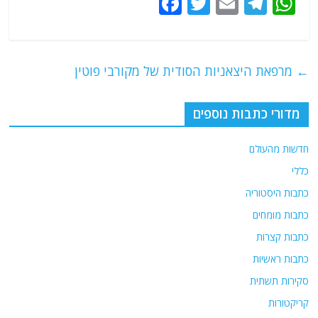
F
T
E
T
W
a
w
m
el
h
c
itt
ai
e
at
e
er
l
g
s
←
מרפאת היצאניות הסודית של מקורבי פוטין
b
ra
A
o
m
p
מדורי כתבות נוספים
o
p
חדשות מהעולם
k
כללי
כתבות היסטוריה
כתבות מומחים
כתבות קצרות
כתבות ראשיות
סקירות תשתית
קריקטורות