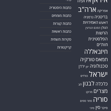
אירופה
ארה"ב
כתבות היסטוריה
אפריקה
כתבות מומחים
בריטניה
גרמניה
האמירויות
דאעש
כתבות קצרות
הגולן
הסכם הגרעין
כתבות ראשיות
הרשות
הפלסטינית
סקירות תשתית
חות'ים
קריקטורות
חיזבאללה
חמאס
טורקיה
טכנולוגיה
ירדן
יוון
ישראל
כורדים
לבנון
כלכלה
לוב
מצרים
מרוקו
סוריה
סחר סמים
סין
סייבר
סיני