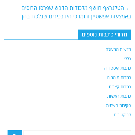
e
er
l
g
s
←
הטלגראף חושף מלכודות הדבש שפרסו הרוסים
b
ra
A
באמצעות אפשטיין ורומז כי היו בכירים שנלכדו בהן
o
m
p
o
p
מדורי כתבות נוספים
k
חדשות מהעולם
כללי
כתבות היסטוריה
כתבות מומחים
כתבות קצרות
כתבות ראשיות
סקירות תשתית
קריקטורות