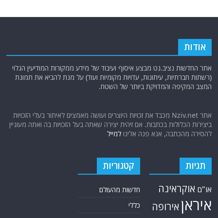
אודות
אתר החדשות נציב.נט מבצע איסוף ועיבוד של מידע ממקורות המודיעין הגלוי
(רשתות חברתיות, עיתונות, עדויות מקומיות ועוד) על מנת להביא את תמונת
המצב המקיפה והמדויקת ביותר של השטח.
אתר Nziv.net מכבד את זכויות היוצרים ועושה מאמצים לאיתור בעלי הזכויות
ביצירות הכלולות בכתבות. אם זיהית יצירה שאתה בעל הזכויות בה ואתה מעוניין
להסירה מהכתבה, אנא פנה אלינו
למייל
תגיות
קטגוריות
אוקראינה
או"ם
חדשות מהעולם
איראן
אירופה
כללי