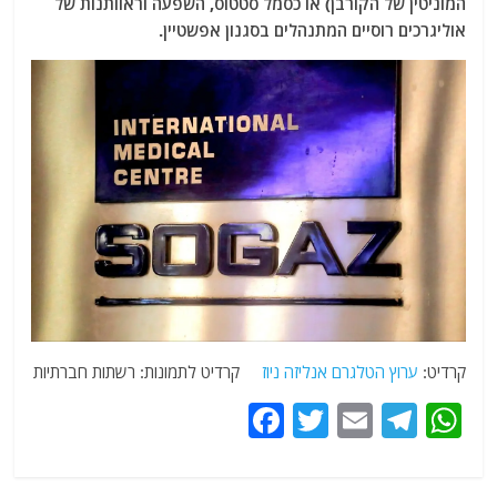
המוניטין של הקורבן) או כסמל סטטוס, השפעה וראוותנות של
אוליגרכים רוסיים המתנהלים בסגנון אפשטיין.
קרדיט:
ערוץ הטלגרם אנליזה ניוז
קרדיט לתמונות: רשתות חברתיות
F
T
E
T
W
a
w
m
el
h
c
itt
ai
e
at