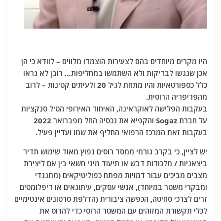
היו מקרים מיוחדים בהם לצעירות הוצמדו מלווים – לוודא כי הן
אכן שנגשו לבדיקות ולא השתמשו במחליפות… רובן לא נראו
כלל כספורטאיות והיו מתחת לגיל 20 ולעיתים קטינות – לרוב
מהפריפריה הרוסית.
בעקבות הפלישה לאוקראינה, האיחוד האירופי הטיל סנקציות
על חברת Sogaz והקפיא את נכסיה החל מפברואר 2022
בעקבות זאת המרכז הרפואי החליף את שמו ועדיין פעיל.
יש לציין, כי בקרב גורמי ממסד רוסים נפוץ מאוד שימוש תדיר
ביצאניות / מלכודות דבש או תיעוד מיני חשאי בין אם ליצירת
מצבים מביכים עבור דמויות מפתח כפוליטיקאים (מתנגדי
ומבקרי משטר במיוחד), אנשי עסקים, עיתונאים או דיפלומטים
זרים לצרכי סחיטה, הכפשה ציבורית (הדלפת סרטונים אינטימיים
לכלי תקשורת המזוהים עם המשטר הרוסי כדי להרוס את