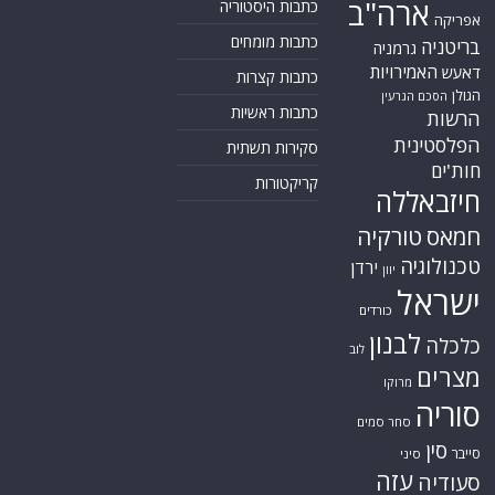
ארה"ב
כתבות היסטוריה
אפריקה
כתבות מומחים
בריטניה
גרמניה
האמירויות
דאעש
כתבות קצרות
הגולן
הסכם הגרעין
כתבות ראשיות
הרשות
הפלסטינית
סקירות תשתית
חות'ים
קריקטורות
חיזבאללה
חמאס
טורקיה
טכנולוגיה
ירדן
יוון
ישראל
כורדים
לבנון
כלכלה
לוב
מצרים
מרוקו
סוריה
סחר סמים
סין
סייבר
סיני
עזה
סעודיה