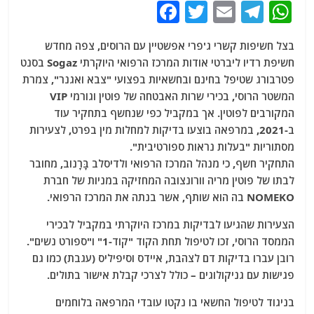
F
T
E
T
W
a
w
m
el
h
בצל חשיפות קשרי ג'פרי אפשטיין עם הרוסים, צפה מחדש
c
itt
ai
e
at
חשיפת רדיו ליברטי אודות המרכז הרפואי היוקרתי Sogaz בסנט
e
er
l
g
s
פטרבורג שטיפל בחינם ובחשאיות בפצועי "צבא ואגנר", צמרת
b
ra
A
המשטר הרוסי, בכירי שרות האבטחה של פוטין וגורמי VIP
המקורבים לפוטין. אך במקביל כפי שנחשף בתחקיר עוד
o
m
p
ב-2021, במרפאה בוצעו בדיקות למחלות מין בפרט, לצעירות
o
p
מסתוריות "בעלות נראות ספורטיבית".
k
התחקיר חשף, כי מנהל המרכז הרפואי ולדיסלב בָּרָנוֹב, מחובר
לבתו של פוטין מריה וורונצובה המחזיקה במניות של חברת
NOMEKO בה הוא שותף, אשר בנתה את המרכז הרפואי.
הצעירות שהגיעו לבדיקות במרכז היוקרתי במקביל לבכירי
הממסד הרוסי, זכו לטיפול תחת הקוד "קוד-1" ו"ספורט נשים".
רובן עברו בדיקות דם לצהבת, איידס וסיפיליס (עגבת) כמו גם
פגישות עם גניקולוגים – כולל לצרכי קבלת אישור בתולים.
בניגוד לטיפול החשאי בו נקטו עובדי המרפאה בלוחמים