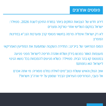
פוסטים אחרונים
דירוג חדש של הצבאות החזקים ביותר במזרח התיכון לשנת 2026. ספוילר:
ישראל במקום השלישי אחרי טורקיה ומצרים
לא רק ישראל! איטליה פרסה בחשאי מטוסי קרב ומערכות הגנ"א במדינות
המפרץ
הסוס הטרויאני של בייג'ינג: החדירה השקטה שמזעזעת את המודיעין האמריקאי
מעצמות האזור נפגשו בירדן ושלחו אזהרה חריפה לישראל מפני פגיעה
בסטטוס קוו בהר הבית. ספויילר: כשלא מגיעים להסכמות בכל נושא הגינוי
לישראל הוא נחמתם!
אויב הגולן והאיש ששלח כטב"מים לאילת נמלט מסוריה: מי אתה אכרם
אל-כעבי, הטרוריסט העיראקי הבכיר שסומן על ידי ארה"ב וישראל?