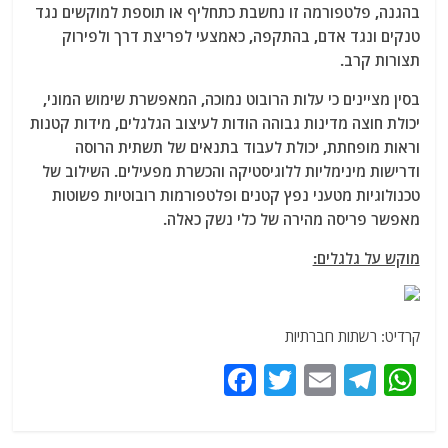
בהגנה, פלטפורמה זו נחשבת כתחליף או תוספת למוקשים נגד
טנקים ונגד אדם, בהתקפה, כאמצעי לפריצת דרך ולפירוק
תצורות קרב.
בסין מציינים כי עלות הרובוט נמוכה, המאפשרת שימוש המוני,
יכולת חוצה מדינות גבוהה הודות לעיצוב הגלגלים, מידות קטנות
וראות מופחתת, יכולת לעבוד בתנאים של תשתית הרוסה
ודרישות מינימליות ללוגיסטיקה והכשרת מפעילים. השילוב של
טכנולוגיות מטעני נפץ קטנים ופלטפורמות רובוטיות פשוטות
מאפשר פריסה מהירה של כלי נשק כאלה.
מוקש על גלגלים:
קרדיט: רשתות חברתיות
F
T
E
T
W
a
w
m
el
h
c
itt
ai
e
at