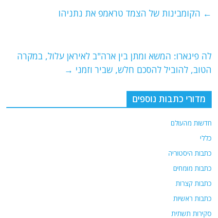
e
er
l
g
s
←
הקומבינות של הצמד טראמפ את נתניהו
b
ra
A
o
m
p
o
p
לה פיגארו: המשא ומתן בין ארה"ב לאיראן עלול, במקרה
הטוב, להוביל להסכם חלש, שביר וזמני
→
k
מדורי כתבות נוספים
חדשות מהעולם
כללי
כתבות היסטוריה
כתבות מומחים
כתבות קצרות
כתבות ראשיות
סקירות תשתית