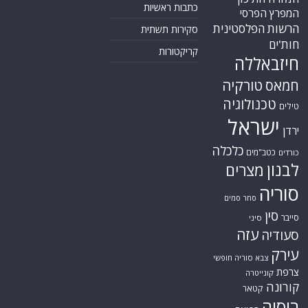
כתבות ראשיות
המפרץ הפרסי
הרשות הפלסטינית
סקירות תשתית
חות'ים
קריקטורות
חיזבאללה
טורקיה
חמאס
טכנולוגיה
טילים
ישראל
ירדן
כלכלה
כטב"מים
כורדים
לבנון
מצרים
סוריה
סחר סמים
סין
סייבר
סיני
עזה
סעודיה
עירק
צבא סוריה חופשי
צרפת
קונייטרה
קורונה
קטאר
רוסיה