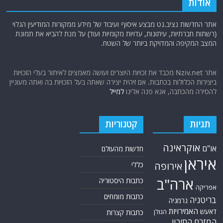
אודות
אתר החדשות נציב.נט מבצע איסוף ועיבוד של מידע ממקורות המודיעין הגלוי
(רשתות חברתיות, עיתונות, עדויות מקומיות ועוד) על מנת להביא את תמונת
המצב המקיפה והמדויקת ביותר של השטח.
אתר Nziv.net מכבד את זכויות היוצרים ועושה מאמצים לאיתור בעלי הזכויות
ביצירות הכלולות בכתבות. אם זיהית יצירה שאתה בעל הזכויות בה ואתה מעוניין
להסירה מהכתבה, אנא פנה אלינו
למייל
תגיות
קטגוריות
אוקראינה
או"ם
חדשות מהעולם
איראן
אירופה
כללי
ארה"ב
כתבות היסטוריה
אפריקה
כתבות מומחים
בריטניה
גרמניה
האמירויות
דאעש
הגולן
כתבות קצרות
המזרח התיכון