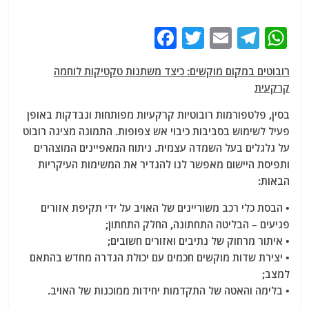
F
T
E
T
W
a
w
m
el
h
רובוטים במקום מוקשים: כיצד משתנות טקטיקות לוחמה
c
itt
ai
e
at
קרקעית
e
er
l
g
s
בסין, פלטפורמות רובוטיות קרקעיות מפותחות ונבדקות באופן
b
ra
A
פעיל לשימוש בסביבות כיבוי אש צפופות. התמונה מציגה רובוט
o
m
p
על גלגלים בעל השמדה עצמית. ניתוח המאפיינים המוצהרים
o
p
ותפיסת היישום מאפשר לנו להגדיר את המשימות העיקריות
הבאות:
k
• הבסת כלי רכב משוריינים של האויב על ידי תקיפת אזורים
פגיעים – הבליטה התחתונה, החלק התחתון;
• איתור מרחוק של נתיבים ואזורים חשובים;
• יצירת שדות מוקשים חכמים עם יכולת הגדרה מחדש בהתאם
למצב;
• בלימה והאטה של ​​התקדמות יחידות ממוכנות של האויב.