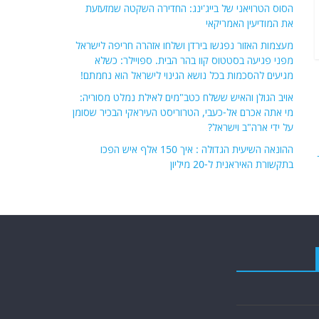
הסוס הטרויאני של בייג'ינג: החדירה השקטה שמזעזעת
את המודיעין האמריקאי
מעצמות האזור נפגשו בירדן ושלחו אזהרה חריפה לישראל
מפני פגיעה בסטטוס קוו בהר הבית. ספויילר: כשלא
מגיעים להסכמות בכל נושא הגינוי לישראל הוא נחמתם!
אויב הגולן והאיש ששלח כטב"מים לאילת נמלט מסוריה:
מי אתה אכרם אל-כעבי, הטרוריסט העיראקי הבכיר שסומן
על ידי ארה"ב וישראל?
ההונאה השיעית הגדולה : איך 150 אלף איש הפכו
בתקשורת האיראנית ל-20 מיליון