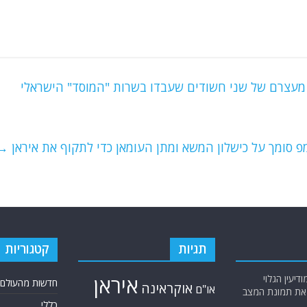
על מעצרם של שני חשודים שעבדו בשרות "המוסד" הישראלי
פ סומך על כישלון המשא ומתן העומאן כדי לתקוף את איראן
→
תגיות
קטגוריות
יעין הגלוי
איראן
חדשות מהעולם
אוקראינה
או"ם
א את תמונת המצב
כללי