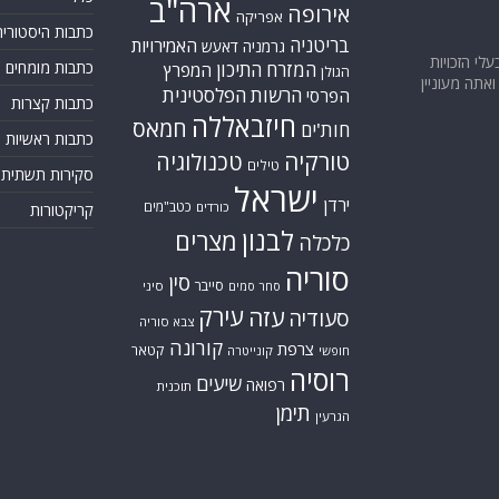
ארה"ב
אירופה
אפריקה
כתבות היסטוריה
בריטניה
האמירויות
גרמניה
דאעש
בעלי הזכויות
המזרח התיכון
כתבות מומחים
המפרץ
הגולן
אתה מעוניין
הרשות הפלסטינית
הפרסי
כתבות קצרות
חיזבאללה
חמאס
חות'ים
כתבות ראשיות
טורקיה
טכנולוגיה
טילים
סקירות תשתית
ישראל
ירדן
כטב"מים
כורדים
קריקטורות
לבנון
מצרים
כלכלה
סוריה
סין
סייבר
סיני
סחר סמים
עירק
עזה
סעודיה
צבא סוריה
קורונה
צרפת
קטאר
חופשי
קונייטרה
רוסיה
שיעים
רפואה
תוכנית
תימן
הגרעין