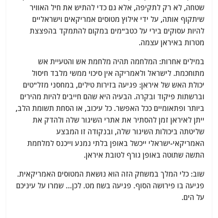
שטחה, לא רק לתקיפה, אלא גם כדי להתיש את חיל האוויר
שיתקוף אותה, על ידי אילוץ מטוסים אמריקאים וישראליים
להיות עסוקים בירי על כטב"מים במקום להתמקד בהפצצת
מטרות באיראן עצמה.
במילים אחרות: המלחמה תהיה מלחמת אש והטעיית אש
מתוחכמת. לישראל ולאמריקה אין סיכוי ממשי מלבד חיסול
יכולת האש של איראן: פגיעה בזירות טילים, במחסני מזל"טים
וברשתות פיקוד ובקרה. הבעיה היא שהם חייבים להיות מהירים
ביותר ופתאומיים ככל האפשר. כל עיכוב, או הסחת תשומת הלב,
ייתן לאיראן זמן להסתיר את אתרי השיגור שלה ולהדק את
שליטתה ביכולות השיגור שלה, ובנקודה זו המבצע
האמריקאי-ישראלי ייכשל באופן בלתי נמנע וייכנס למלחמת
התשה שתוטה באופן גורף לטובת איראן.
שוב: כלי המלך במשחק הזה הוא נושאת המטוסים האמריקאית.
פגיעה בו פירושה הסוף. פגיעה בשח מט. לכן… שמרו על עיניכם
על הים.