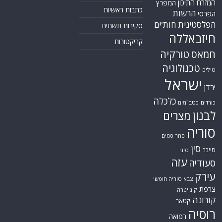
המזרח התיכון
המפרץ
כתבות ראשיות
הרשות
הפרסי
הפלסטינית
חות'ים
סקירות תשתית
חיזבאללה
קריקטורות
טורקיה
חמאס
טכנולוגיה
טילים
ישראל
ירדן
כלכלה
כורדים
כטב"מים
לבנון
מצרים
סוריה
סחר סמים
סין
סייבר
סיני
עזה
סעודיה
עירק
צבא סוריה חופשי
צרפת
קונייטרה
קורונה
קטאר
רוסיה
רפואה