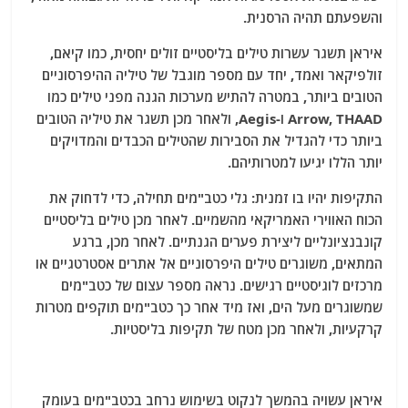
והשפעתם תהיה הרסנית.
איראן תשגר עשרות טילים בליסטיים זולים יחסית, כמו קיאם,
זולפיקאר ואמד, יחד עם מספר מוגבל של טיליה ההיפרסוניים
הטובים ביותר, במטרה להתיש מערכות הגנה מפני טילים כמו
Arrow, THAAD ו-Aegis, ולאחר מכן תשגר את טיליה הטובים
ביותר כדי להגדיל את הסבירות שהטילים הכבדים והמדויקים
יותר הללו יגיעו למטרותיהם.
התקיפות יהיו בו זמנית: גלי כטב"מים תחילה, כדי לדחוק את
הכוח האווירי האמריקאי מהשמיים. לאחר מכן טילים בליסטיים
קונבנציונליים ליצירת פערים הגנתיים. לאחר מכן, ברגע
המתאים, משוגרים טילים היפרסוניים אל אתרים אסטרטגיים או
מרכזים לוגיסטיים רגישים. נראה מספר עצום של כטב"מים
שמשוגרים מעל הים, ואז מיד אחר כך כטב"מים תוקפים מטרות
קרקעיות, ולאחר מכן מטח של תקיפות בליסטיות.
איראן עשויה בהמשך לנקוט בשימוש נרחב בכטב"מים בעומק