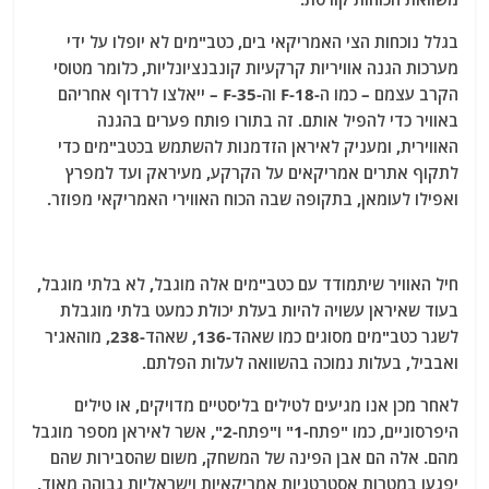
בגלל נוכחות הצי האמריקאי בים, כטב"מים לא יופלו על ידי
מערכות הגנה אוויריות קרקעיות קונבנציונליות, כלומר מטוסי
הקרב עצמם – כמו ה-F-18 וה-F-35 – ייאלצו לרדוף אחריהם
באוויר כדי להפיל אותם. זה בתורו פותח פערים בהגנה
האווירית, ומעניק לאיראן הזדמנות להשתמש בכטב"מים כדי
לתקוף אתרים אמריקאים על הקרקע, מעיראק ועד למפרץ
ואפילו לעומאן, בתקופה שבה הכוח האווירי האמריקאי מפוזר.
חיל האוויר שיתמודד עם כטב"מים אלה מוגבל, לא בלתי מוגבל,
בעוד שאיראן עשויה להיות בעלת יכולת כמעט בלתי מוגבלת
לשגר כטב"מים מסוגים כמו שאהד-136, שאהד-238, מוהאג'ר
ואבביל, בעלות נמוכה בהשוואה לעלות הפלתם.
לאחר מכן אנו מגיעים לטילים בליסטיים מדויקים, או טילים
היפרסוניים, כמו "פתח-1" ו"פתח-2", אשר לאיראן מספר מוגבל
מהם. אלה הם אבן הפינה של המשחק, משום שהסבירות שהם
יפגעו במטרות אסטרטגיות אמריקאיות וישראליות גבוהה מאוד,