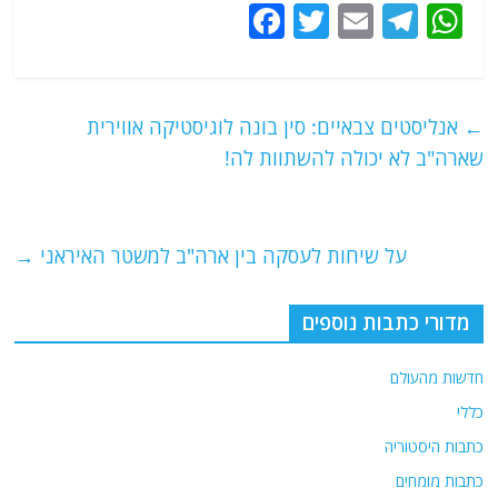
F
T
E
T
W
a
w
m
el
h
c
itt
ai
e
at
e
er
l
g
s
←
אנליסטים צבאיים: סין בונה לוגיסטיקה אווירית
b
ra
A
שארה"ב לא יכולה להשתוות לה!
o
m
p
o
p
על שיחות לעסקה בין ארה"ב למשטר האיראני
→
k
מדורי כתבות נוספים
חדשות מהעולם
כללי
כתבות היסטוריה
כתבות מומחים