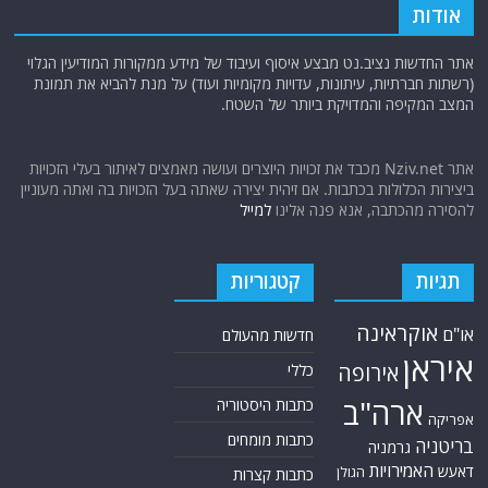
אודות
אתר החדשות נציב.נט מבצע איסוף ועיבוד של מידע ממקורות המודיעין הגלוי
(רשתות חברתיות, עיתונות, עדויות מקומיות ועוד) על מנת להביא את תמונת
המצב המקיפה והמדויקת ביותר של השטח.
אתר Nziv.net מכבד את זכויות היוצרים ועושה מאמצים לאיתור בעלי הזכויות
ביצירות הכלולות בכתבות. אם זיהית יצירה שאתה בעל הזכויות בה ואתה מעוניין
להסירה מהכתבה, אנא פנה אלינו
למייל
תגיות
קטגוריות
אוקראינה
או"ם
חדשות מהעולם
איראן
אירופה
כללי
ארה"ב
כתבות היסטוריה
אפריקה
כתבות מומחים
בריטניה
גרמניה
האמירויות
דאעש
הגולן
כתבות קצרות