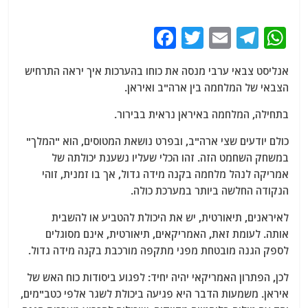
F
T
E
T
W
a
w
m
el
h
אנליסט צבאי ערבי מנסה את כוחו בהערכות איך יראה התרחיש
c
itt
ai
e
at
הצבאי של המלחמה בין ארה"ב ואיראן.
e
er
l
g
s
בתחילה, המלחמה באיראן נראית בבירור.
b
ra
A
o
m
p
כולם יודעים שצי ארה"ב, ובפרט נושאת המטוסים, הוא "המלך"
במשחק השחמט הזה. זהו הכלי שעליו נשענת יכולתה של
o
p
אמריקה לנהל מלחמה בקנה מידה גדול, אך בו זמנית, זוהי
k
הנקודה החלשה ביותר במערכת כולה.
לאיראנים, תיאורטית, יש את היכולת להטביע או להשבית
אותה. לעומת זאת, האמריקאים, תיאורטית, אינם מסוגלים
לספק הגנה מובטחת מפני מתקפה מורכבת בקנה מידה גדול.
לכן, הפתרון האמריקאי יהיה יחיד: לפגוע ביסודות כוח האש של
איראן. משמעות הדבר היא פגיעה ביכולת לשגר אלפי כטב"מים,