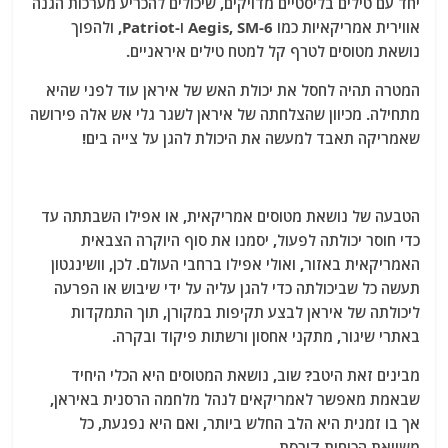
יחד עם טילים בליסטיים מדויקים, שיכולים להכריע מערכות הגנה
אווירית אמריקאיות כמו Aegis, SM-6 ו-Patriot, ולהפוך
נושאת מטוסים לטרף קל למטח טילים איראניים.
המטרה תהיה לחסל את יכולת האש של איראן עוד לפני שהיא
מתחילה. מכיוון שהצלחתה של איראן לשגר גלי אש אלה פירושה
שאמריקה תאבד למעשה את היכולת להגן על צייה בים!
הטבעה של נושאת מטוסים אמריקאית, או אפילו השבתתה עד
כדי חוסר יכולתה לפעול, יסמנו את סוף היוקרה הצבאית
האמריקאית באזור, ואולי אפילו ברחבי העולם. לכן, וושינגטון
תעשה כל שביכולתה כדי להגן עליה על ידי שיבוש או הפרעה
ליכולתה של איראן לבצע תקיפות במקורן, תוך התמקדות
באתרי שיגור, מתקני אחסון ורשתות פיקוד ובקרה.
מבינים זאת היטב? שוב, נושאת המטוסים היא הכלי היחיד
שבאמת מאפשר לאמריקאים לנהל מלחמה הרסנית באיראן,
אך בו זמנית היא הלב החלש ביותר, ואם היא נפגעת, כל
משוואת הכוחות קורסת.