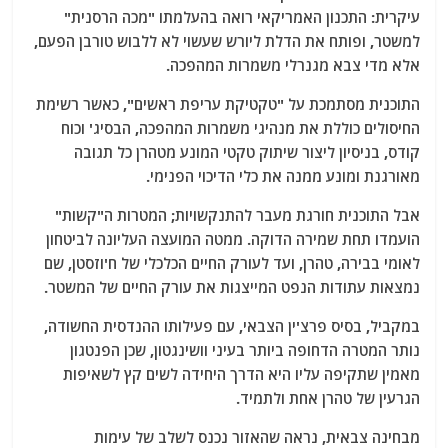
עיקרית: התכנון האמריקאי רואה בהעלמתו "מכה הרסנית"
למשטר, ופותח את הדלת ליורש שעשוי לא ללבוש טורבן הפעם,
אלא מדי צבא מגנרלי משמרות המהפכה.
התוכנית מסתמכת על "טקטיקת עריפת ראשים", כאשר רשימת
החיסולים כוללת את מנהיגי משמרות המהפכה, הבסיג' וכוח
קודס, בניסיון ליצור שיתוק טקטי המונע מטהרן כל תגובה
מאורגנת ומונע ממנה את כלי הדיכוי הפנימי.
אבל התוכנית חורגת מעבר להתנקשויות; המטרות ה"קשות"
הועמדו תחת שמירה הדוקה. ממטה המועצה העליונה לביטחון
לאומי בבירה, טהרן, ועד לעורק החיים הכלכלי של ח'וזסטן, שם
נמצאות עתודות הנפט המייצגות את עורק החיים של המשטר.
במקביל, בסיס פרצ'ין הצבאי, עם פעילותו ההנדסית החשודה,
נותר המטרה הדחופה ביותר בעיני וושינגטון, שכן הפנטגון
מאמין שתקיפה עליו היא הדרך היחידה לשים קץ לשאיפות
הגרעין של טהרן אחת ולתמיד.
מבחינה צבאית, נראה שהאזור נכנס לשלב של עימות