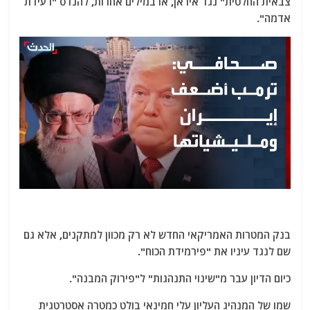
צבאית החלטית" נגד איראן, או במילים אחרות, להנדס "רעידת
אדמה".
בנק המטרות האמריקאי החדש לא רק מכוון למתקנים, אלא גם
שם לנגד עיניו את "פירמידת הכוח".
כיום הדיון עבר מ"שינוי התנהגות" ל"פירוק המבנה".
שמו של המנהיג העליון עלי חמינאי בולט כמטרה אסטרטגית