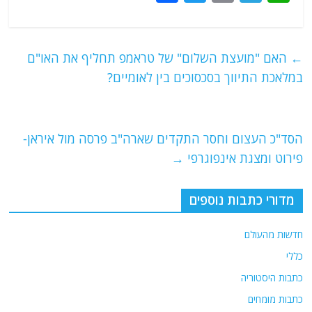
a
w
m
el
h
c
itt
ai
e
at
e
er
l
g
s
←
האם "מועצת השלום" של טראמפ תחליף את האו"ם
b
ra
A
במלאכת התיווך בסכסוכים בין לאומיים?
o
m
p
o
p
הסד"כ העצום וחסר התקדים שארה"ב פרסה מול איראן-
k
פירוט ומצגת אינפוגרפי
→
מדורי כתבות נוספים
חדשות מהעולם
כללי
כתבות היסטוריה
כתבות מומחים