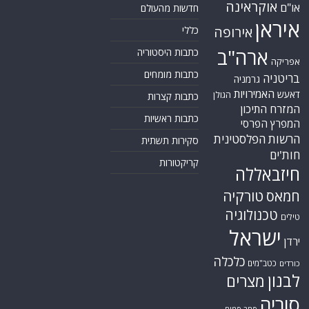
אוקראינה
או"ם
חדשות מהעולם
איראן
אירופה
כללי
ארה"ב
כתבות היסטוריה
אפריקה
כתבות מומחים
בריטניה
גרמניה
האמירויות
דאעש
הגולן
כתבות קצרות
המזרח התיכון
כתבות ראשיות
המפרץ הפרסי
הרשות הפלסטינית
סקירות תשתית
חות'ים
קריקטורות
חיזבאללה
טורקיה
חמאס
טכנולוגיה
טילים
ישראל
ירדן
כלכלה
כטב"מים
כורדים
לבנון
מצרים
סוריה