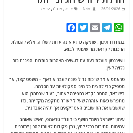
,
,
26/01/2026
Nziv
איראן
ארה"ב
ישראל
F
T
E
T
W
a
w
m
el
h
במזרח התיכון , שתיקה כרגע אינה עדות לשלווה, אלא להמולת
c
itt
ai
e
at
ההכנות לקראת מה שעתיד לבוא.
e
er
l
g
s
וושינגטון פועלת כעת עם דו-שיח: הצהרות סותרות והפגנת כוח
b
ra
A
גלויה לעין.
o
m
p
טראמפ אומר ש"כוח גדול פונה לעבר איראן" – משפט קצר, אך
o
p
מספיק כדי להצית כל מיני ספקולציות על הסלמה.
k
בישראל, המסר נקרא כספירה לאחור, בעוד שבטהרן הוא
מתפרש כאות אזהרה שעלול לעורר מתקפה מקדימה, כזו
שתשבש את החישובים האמריקאים אך תהיה אובדנית.
עיתון "ישראל היום" חושף כי דונלד טראמפ, האיש שאוהב
עמימות וסתירות ככלי לחץ, נתן פקודות לצוותו להכין "תוכנית