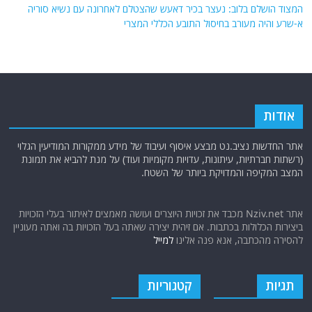
המצוד הושלם בלוב: נעצר בכיר דאעש שהצטלם לאחרונה עם נשיא סוריה
א-שרע והיה מעורב בחיסול התובע הכללי המצרי
אודות
אתר החדשות נציב.נט מבצע איסוף ועיבוד של מידע ממקורות המודיעין הגלוי
(רשתות חברתיות, עיתונות, עדויות מקומיות ועוד) על מנת להביא את תמונת
המצב המקיפה והמדויקת ביותר של השטח.
אתר Nziv.net מכבד את זכויות היוצרים ועושה מאמצים לאיתור בעלי הזכויות
ביצירות הכלולות בכתבות. אם זיהית יצירה שאתה בעל הזכויות בה ואתה מעוניין
להסירה מהכתבה, אנא פנה אלינו
למייל
תגיות
קטגוריות