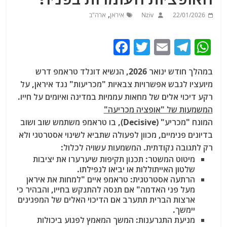
,
22/01/2026
Nziv
איראן
ארה"ב
F
T
E
T
W
a
w
m
el
h
במהלך חודש ינואר 2026, הנשיא דונלד טראמפ דרש
c
itt
ai
e
at
מיועציו לגבש אפשרויות צבאיות "מכריעות" נגד איראן, על
e
er
l
g
s
רקע דיכוי אלים של מחאות עממיות במדינה ואיומים על חייו.
b
ra
A
המשמעות של "אופציה מכריעה"
המונח "מכריע" (Decisive), בו טראמפ משתמש שוב ושוב
o
m
p
בדיונים פנימיים, מכוון לפעולה שתביא לשינוי אסטרטגי ולא
o
p
רק לתגובה נקודתית. המשמעות עשויה לכלול:
k
מיטוט המשטר: תכנון תקיפות שיערערו את יציבות
שלטון האייתוללות או יביאו לנפילתו.
הרתעה אסטרטגית: טראמפ איים "למחות את איראן
מעל פני האדמה" אם תנסה להתנקש בחייו, והבהיר כי
ארצות הברית תתערב אם הדיכוי האלים של המפגינים
יימשך.
מניעת התגרענות: המשך המאמץ לפגוע ביכולות