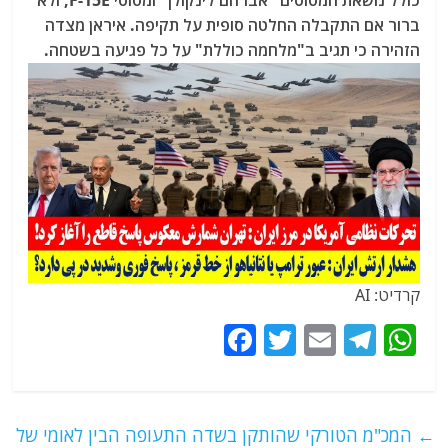
כולל נושאת המטוסים "אברהם לינקולן" ומטוסי F-15E, ולא
ברור אם התקבלה החלטה סופית על תקיפה. איראן מצדה
הזהירה כי תגיב ב"מלחמה כוללת" על כל פגיעה בשטחה.
קרדיט: AI
F
T
E
T
W
a
w
m
el
h
c
itt
ai
e
at
e
er
l
g
s
←
המכ"מ הטורקי שהותקן בשדה התעופה הבין לאומי של