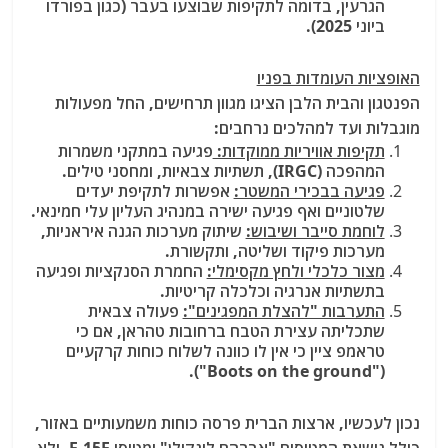
הגרעין, בדומה לתקיפות שבוצעו בעבר (כגון בפורדו
ביוני 2025).
האופציות העומדות בפניו
הפנטגון והבית הלבן הציגו מגוון תרחישים, החל מפעולות
מוגבלות ועד למהלכים נרחבים:
תקיפות אוויריות ממוקדות:
פגיעה במתקני משמרות
המהפכה (IRGC), תשתיות צבאיות, ומחסני טילים.
פגיעה בבכירי המשטר:
אפשרות לתקיפת יעדים
שלטוניים ואף פגיעה ישירה במנהיג העליון עלי חמינאי.
לוחמת סייבר ושיבוש:
שיתוק מערכות הגנה איראניות,
מערכות פיקוד ושליטה, ותקשורת.
מצור כלכלי ולחץ מקסימלי:
החמרת הסנקציות ופגיעה
בתשתיות אנרגיה וכלכלה קריטיות.
התערבות "להצלת המפגינים":
פעולה צבאית
שתכליתה עצירת הטבח ברחובות טהראן, אם כי
טראמפ ציין כי אין לו כוונה לשלוח כוחות קרקעיים
("Boots on the ground").
נכון לעכשיו, ארצות הברית פרסה כוחות משמעותיים באזור,