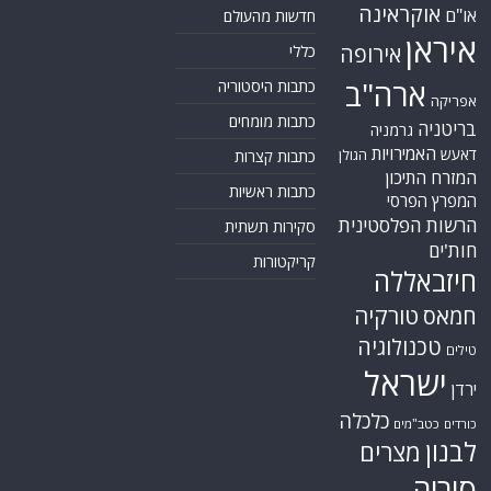
אוקראינה
או"ם
חדשות מהעולם
איראן
אירופה
כללי
ארה"ב
כתבות היסטוריה
אפריקה
כתבות מומחים
בריטניה
גרמניה
האמירויות
דאעש
הגולן
כתבות קצרות
המזרח התיכון
כתבות ראשיות
המפרץ הפרסי
הרשות הפלסטינית
סקירות תשתית
חות'ים
קריקטורות
חיזבאללה
טורקיה
חמאס
טכנולוגיה
טילים
ישראל
ירדן
כלכלה
כורדים
כטב"מים
לבנון
מצרים
סוריה