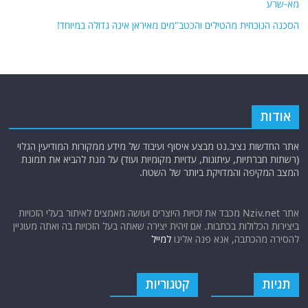
מא-שרע
הסכנה הנוכחית מהטילים והכטב"מים מאיראן אינה גדולה במיוחד!
אודות
אתר החדשות נציב.נט מבצע איסוף ועיבוד של מידע ממקורות המודיעין הגלוי
(רשתות חברתיות, עיתונות, עדויות מקומיות ועוד) על מנת להביא את תמונת
המצב המקיפה והמדויקת ביותר של השטח.
אתר Nziv.net מכבד את זכויות היוצרים ועושה מאמצים לאיתור בעלי הזכויות
ביצירות הכלולות בכתבות. אם זיהית יצירה שאתה בעל הזכויות בה ואתה מעוניין
להסירה מהכתבה, אנא פנה אלינו
למייל
תגיות
קטגוריות