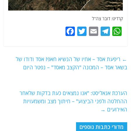
קרדיט: דובר צה"ל
F
T
E
T
W
a
w
m
el
h
c
itt
ai
e
at
e
er
l
g
s
←
ריפעת אסד – אחיו של הנשיא חאפז אסד ודודו של
b
ra
A
בשאר אסד – המכונה "הקצב מאסד" – נפטר היום
o
m
p
o
p
הערכת אנאליסט: "אנו נמצאים כעת בדקות שלאחר
k
ההחלטה ולפני הביצוע" – חיתוך מצב ומשמעויות
האירועים
→
מדורי כתבות נוספים