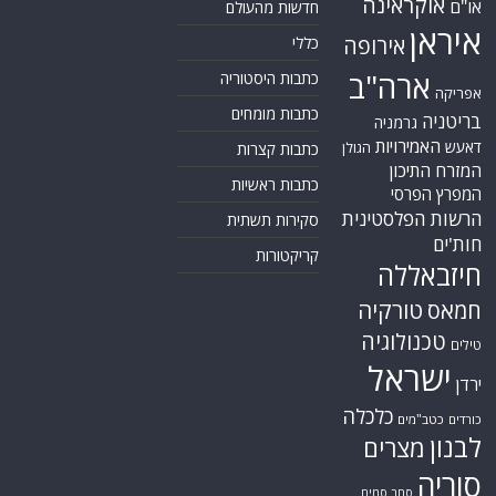
אוקראינה
או"ם
חדשות מהעולם
איראן
אירופה
כללי
ארה"ב
כתבות היסטוריה
אפריקה
כתבות מומחים
בריטניה
גרמניה
האמירויות
דאעש
הגולן
כתבות קצרות
המזרח התיכון
כתבות ראשיות
המפרץ הפרסי
הרשות הפלסטינית
סקירות תשתית
חות'ים
קריקטורות
חיזבאללה
טורקיה
חמאס
טכנולוגיה
טילים
ישראל
ירדן
כלכלה
כורדים
כטב"מים
לבנון
מצרים
סוריה
סחר סמים