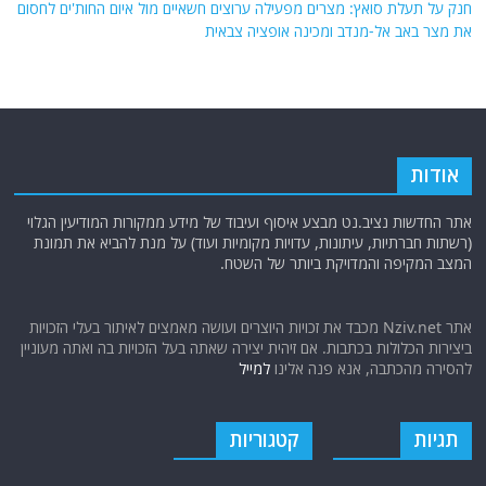
חנק על תעלת סואץ: מצרים מפעילה ערוצים חשאיים מול איום החות'ים לחסום
את מצר באב אל-מנדב ומכינה אופציה צבאית
אודות
אתר החדשות נציב.נט מבצע איסוף ועיבוד של מידע ממקורות המודיעין הגלוי
(רשתות חברתיות, עיתונות, עדויות מקומיות ועוד) על מנת להביא את תמונת
המצב המקיפה והמדויקת ביותר של השטח.
אתר Nziv.net מכבד את זכויות היוצרים ועושה מאמצים לאיתור בעלי הזכויות
ביצירות הכלולות בכתבות. אם זיהית יצירה שאתה בעל הזכויות בה ואתה מעוניין
להסירה מהכתבה, אנא פנה אלינו
למייל
תגיות
קטגוריות