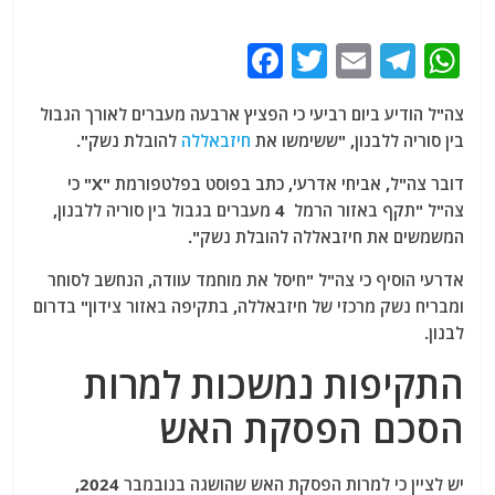
F
T
E
T
W
a
w
m
el
h
צה"ל הודיע ​​ביום רביעי כי הפציץ ארבעה מעברים לאורך הגבול
c
itt
ai
e
at
בין סוריה ללבנון, "ששימשו את
חיזבאללה
להובלת נשק".
e
er
l
g
s
דובר צה"ל, אביחי אדרעי, כתב בפוסט בפלטפורמת "X" כי
b
ra
A
צה"ל "תקף באזור הרמל 4 מעברים בגבול בין סוריה ללבנון,
o
m
p
המשמשים את חיזבאללה להובלת נשק".
o
p
אדרעי הוסיף כי צה"ל "חיסל את מוחמד עוודה, הנחשב לסוחר
k
ומבריח נשק מרכזי של חיזבאללה, בתקיפה באזור צידון" בדרום
לבנון.
התקיפות נמשכות למרות
הסכם הפסקת האש
יש לציין כי למרות הפסקת האש שהושגה בנובמבר 2024,