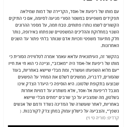
עם מותו של ריפעת אל-אסד, הקריירה של דמות שמילאה
תפקידים משפיעים במשטר הסורי מגיעה לסיומה, אם כי התיקים
הקשורים לשמו נותרו פתוחים. טבח חמה, על מספר ההרוגים
השנוי במחלוקת וההליכים המשפטיים שנפתחו באירופה, נותר
חלק מתיעוד משפטי וזכויות אדם שנותר בלתי פתור עד השנים
האחרונות.
בהקשר זה, העיתונאית עלאא עאמר אמרה לטלוויזיה הסורית כי
מותו של ריפעת אל-אסד היה "מאכזב", וציינה כי הוא חי את חייו
"עם מלוא השפעתו ועושרו", ומת מבלי שיישא באחריות, בעוד
שהסורים, לדבריה, ממשיכים לשלם את המחיר על הפשעים
שבוצעו בתקופת שלטונו. היא הוסיפה כי היעדר הצדק אינו
מוגבל לריפעת אל-אסד, אלא משתרע על דמויות אחרות
בשלטון, מה שמצביע על כך שרבים "מתים מבלי שיישא
באחריות, לאחר שעושרה של המדינה נשדד ודמם של אנשים
נשפך", והצביעה על כישלון עמוק במתן צדק לקורבנות.
(
קרדיט: סוריה טי וי)