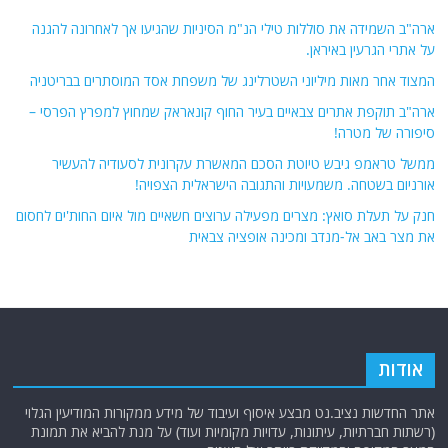
ארה"ב השמידה את סוללות טילי הנ"מ הסיניות שהגיעו אך לאחרונה להגנה
על אתרי הגרעין באיראן.
המצוד אחר מאות מיליוני השטרלינג של משפחת אסד המוסתרים בבריטניה
ארה"ב תוקפת אתרים צבאיים בעיר החוף קונאראק שמחוץ למפרץ הפרסי –
סיפורה של מטרה!
ממשל טראמפ גיבש טיוטת הסכם המאשרת עקרונית לסעודיה להעשיר
אורניום בשטחה. משמעויות והתגובה הישראלית הצפויה!
חנק על תעלת סואץ: מצרים מפעילה ערוצים חשאיים מול איום החות'ים לחסום
את מצר באב אל-מנדב ומכינה אופציה צבאית
אודות
אתר החדשות נציב.נט מבצע איסוף ועיבוד של מידע ממקורות המודיעין הגלוי
(רשתות חברתיות, עיתונות, עדויות מקומיות ועוד) על מנת להביא את תמונת