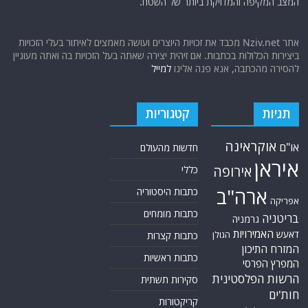
המצב המקיפה והמדויקת ביותר של השטח.
אתר Nziv.net מכבד את זכויות היוצרים ועושה מאמצים לאיתור בעלי הזכויות
ביצירות הכלולות בכתבות. אם זיהית יצירה שאתה בעל הזכויות בה ואתה מעוניין
להסירה מהכתבה, אנא פנה אלינו
למייל
תגיות
קטגוריות
אוקראינה
או"ם
חדשות מהעולם
איראן
אירופה
כללי
ארה"ב
כתבות היסטוריה
אפריקה
כתבות מומחים
בריטניה
גרמניה
האמירויות
דאעש
הגולן
כתבות קצרות
המזרח התיכון
כתבות ראשיות
המפרץ הפרסי
הרשות הפלסטינית
סקירות תשתית
חות'ים
קריקטורות