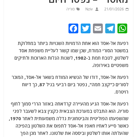
21/01/2026
Nziv
סוריה
F
T
E
T
W
a
w
m
el
h
רפעת אל-אסד הוא אחת הדמויות השנויות ביותר במחלוקת
c
itt
ai
e
at
במשטר הסורי המודח, שכן שמו קשור לעליית משפחת אסד
e
er
l
g
s
לשלטון, לטבח חמת ב-1982, לשנות הגלות הארוכות ולתיקים
b
ra
A
משפטיים באירופה.
o
m
p
רפעת אל-אסד, דודו של הנשיא המודח בשאר אל-אסד, המוכר
o
p
לסורים כ"קצב חמה", נפטר ביום רביעי בגיל 87, כך דיווח
רויטרס.
k
רפעת אל-אסד הגיע מהעיירה קרדאחה באזור הררי סמוך לחוף
סוריה. הוא התבלט במערכת הצבאית כקצין צבא לשעבר לפני
שהשפעתו הפוליטית והביטחונית גדלה משמעותית לאחר 1970,
כאשר סייע לאחיו חאפז אל-אסד לתפוס את השלטון בהפיכה
שהעלתה אותו לשלטון וביססה את שלטונו. לאחר מכן הפך