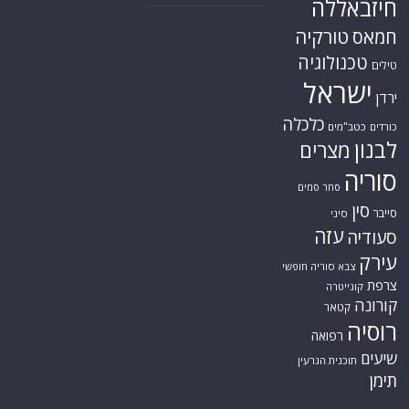
חיזבאללה
טורקיה
חמאס
טכנולוגיה
טילים
ישראל
ירדן
כלכלה
כורדים
כטב"מים
לבנון
מצרים
סוריה
סחר סמים
סין
סייבר
סיני
עזה
סעודיה
עירק
צבא סוריה חופשי
צרפת
קונייטרה
קורונה
קטאר
רוסיה
רפואה
שיעים
תוכנית הגרעין
תימן