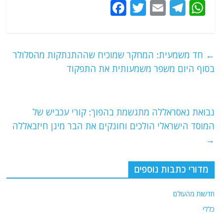
F
T
E
T
W
a
w
m
el
h
c
itt
ai
e
at
e
er
l
g
s
←
חד משמעית: המחקר שמוכיח שההתנתקות מהסלולר
b
ra
A
בסוף היום משפר משמעותית את התפקוד
o
m
p
o
p
נבואת נאסראללה מתגשמת בהפוך: קורי עכביש של
k
המוסד הישראלי הולכים וחונקים את הבר מינן חיזבאללה
→
מדורי כתבות נוספים
חדשות מהעולם
כללי