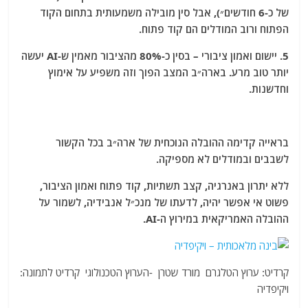
של כ-6 חודשים״), אבל סין מובילה משמעותית בתחום הקוד
הפתוח ורוב המודלים הם קוד פתוח.
5. יישום ואמון ציבורי – בסין כ-80% מהציבור מאמין ש-AI יעשה
יותר טוב מרע. בארה״ב המצב הפוך וזה משפיע על אימוץ
וחדשנות.
בראייה קדימה ההובלה הנוכחית של ארה״ב בכל הקשור
לשבבים ובמודלים לא מספיקה.
ללא יתרון באנרגיה, קצב תשתיות, קוד פתוח ואמון הציבור,
פשוט אי אפשר יהיה, לדעתו של מנכ״ל אנבידיה, לשמור על
ההובלה האמריקאית במירוץ ה-AI.
קרדיט: ערוץ הטלגרם מורד שטרן -הערוץ הטכנולוגי קרדיט לתמונה:
ויקיפדיה