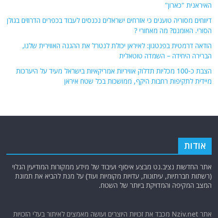
האיראנית "כארון"
דיווחים מסוריה טוענים כי אזרחים ישראלים נכנסים לעבוד בכפרים הדרוזים בגולן
הסורי. האומנם? מה מאחורי ?
הודאה דרמטית בפנטגון: לאיראן יכולת לנטרל את ההגנה האווירית שלנו,
הברירה היחידה – השמדה טוטאלית
הצבת כ-100 מכליות תדלוק אוויריות אמריקאיות בישראל מעיד על היערכות
מיידית לתקיפות רחבות היקף, ממושכות בכל שטח איראן
אודות
אתר החדשות נציב.נט מבצע איסוף ועיבוד של מידע ממקורות המודיעין הגלוי
(רשתות חברתיות, עיתונות, עדויות מקומיות ועוד) על מנת להביא את תמונת
המצב המקיפה והמדויקת ביותר של השטח.
אתר Nziv.net מכבד את זכויות היוצרים ועושה מאמצים לאיתור בעלי הזכויות