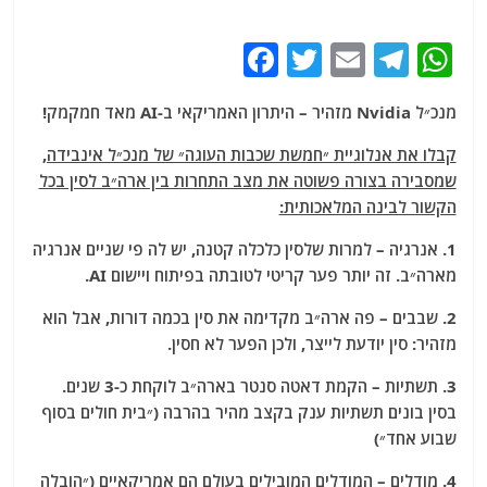
F
T
E
T
W
a
w
m
el
h
מנכ״ל Nvidia מזהיר – היתרון האמריקאי ב-AI מאד חמקמק!
c
itt
ai
e
at
e
er
l
g
s
קבלו את אנלוגיית ״חמשת שכבות העוגה״ של מנכ״ל אינבידה,
שמסבירה בצורה פשוטה את מצב התחרות בין ארה״ב לסין בכל
b
ra
A
הקשור לבינה המלאכותית:
o
m
p
1. אנרגיה – למרות שלסין כלכלה קטנה, יש לה פי שניים אנרגיה
o
p
מארה״ב. זה יותר פער קריטי לטובתה בפיתוח ויישום AI.
k
2. שבבים – פה ארה״ב מקדימה את סין בכמה דורות, אבל הוא
מזהיר: סין יודעת לייצר, ולכן הפער לא חסין.
3. תשתיות – הקמת דאטה סנטר בארה״ב לוקחת כ-3 שנים.
בסין בונים תשתיות ענק בקצב מהיר בהרבה (״בית חולים בסוף
שבוע אחד״)
4. מודלים – המודלים המובילים בעולם הם אמריקאיים (״הובלה