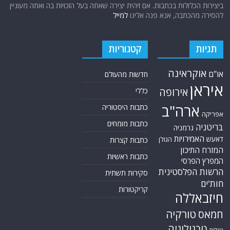
ביצירות הכלולות בכתבות. אם זיהית יצירה שאתה בעל הזכויות בה ואתה מעוניין
להסירה מהכתבה, אנא פנה אלינו
למייל
תגיות
קטגוריות
אוקראינה
או"ם
חדשות מהעולם
איראן
אירופה
כללי
ארה"ב
כתבות היסטוריה
אפריקה
כתבות מומחים
בריטניה
גרמניה
האמירויות
דאעש
הגולן
כתבות קצרות
המזרח התיכון
כתבות ראשיות
המפרץ הפרסי
הרשות הפלסטינית
סקירות תשתית
חות'ים
קריקטורות
חיזבאללה
טורקיה
חמאס
טכנולוגיה