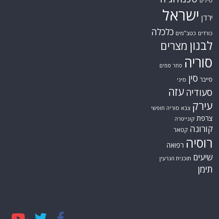
טילים
ישראל
ירדן
כלכלה
כורדים
כטב"מים
לבנון
מצרים
סוריה
סחר סמים
סין
סייבר
סיני
עזה
סעודיה
עירק
צבא סוריה חופשי
צרפת
קונייטרה
קורונה
קטאר
רוסיה
רפואה
שיעים
תוכנית הגרעין
תימן