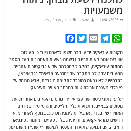
משמעויות
,
,
14/01/2026
Nziv
איראן
ארה"ב
עירק
F
T
E
T
W
a
w
m
el
h
מקורות עיראקים יודעי דבר חשפו ל"ארם ניוז" כי פעילות
c
itt
ai
e
at
אווירית אמריקאית חריגה נרשמה בשעות האחרונות מעל מספר
e
er
l
g
s
מחוזות עיראקיים, במקביל להסלמה של אינדיקטורים אזוריים
b
ra
A
המעידים על שלב מתקרב של "הכרעה צבאית" נגד איראן,
בתרחיש שלא נראה כמוגבל לתקיפה מוגבלת, אלא מנוהל על
o
m
p
פי כללי מערכה ארוכת טווח במרחב האווירי העיראקי.
o
p
על פי נתוני ניטור שהופצו על ידי גורמים העוקבים אחר תנועת
k
מטוסים צבאיים, התנועות כללו מל"טים ומטוסי סיור במרחב
האווירי של בגדד, ארביל, סולימניה וכרכוכ, בנוסף לאזורי מגע
רגישים כמו אל-קאעים, חדית'ה, בלד, ספייכר, מחמור, סינג'אר
וראביה, עם תנועה שתועדה המכסה למעשה "קשת" המשתרעת