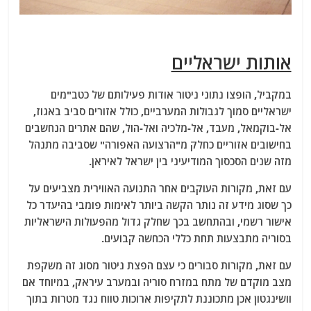
אותות ישראליים
במקביל, הופצו נתוני ניטור אודות פעילותם של כטב"מים
ישראליים סמוך לגבולות המערביים, כולל אזורים סביב באגוז,
אל-בוקמאל, מעבד, אל-מלכיה ואל-הול, שהם אתרים הנחשבים
בחישובים אזוריים כחלק מ"הרצועה האפורה" שסביבה מתנהל
מזה שנים הסכסוך המודיעיני בין ישראל לאיראן.
עם זאת, מקורות העוקבים אחר התנועה האווירית מצביעים על
כך שסוג מידע זה נותר הקשה ביותר לאימות פומבי בהיעדר כל
אישור רשמי, ובהתחשב בכך שחלק גדול מהפעולות הישראליות
בסוריה מתבצעות תחת כללי הכחשה קבועים.
עם זאת, מקורות סבורים כי עצם הפצת ניטור מסוג זה משקפת
מצב מוקדם של מתח במזרח סוריה ובמערב עיראק, במיוחד אם
וושינגטון אכן מתכוננת לתקיפות ארוכות טווח נגד מטרות בתוך