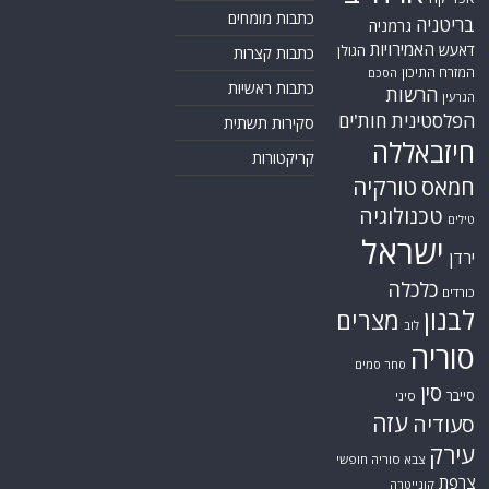
כתבות מומחים
בריטניה
גרמניה
האמירויות
דאעש
הגולן
כתבות קצרות
המזרח התיכון
הסכם
כתבות ראשיות
הרשות
הגרעין
הפלסטינית
חות'ים
סקירות תשתית
חיזבאללה
קריקטורות
חמאס
טורקיה
טכנולוגיה
טילים
ישראל
ירדן
כלכלה
כורדים
לבנון
מצרים
לוב
סוריה
סחר סמים
סין
סייבר
סיני
עזה
סעודיה
עירק
צבא סוריה חופשי
צרפת
קונייטרה