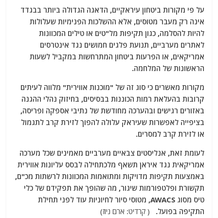
על פי מקורות ביטחון עיראקיים, הדאגה הגדולה ביותר בבגדד
אינה רק מעבר מטוסים, אלא ההשלכות הפנימיות שעלולות
להיות להסלמה, כגון תקיפות מל"טים או טילים המכוונות
לאתרים מערביים, תנועת פלגים חמושים נגד אינטרסים
אמריקאים, או הפרעות ביטחון המתרחשות במקביל לשעות
הראשונות של המלחמה.
מקורות מאשרים כי סוג זה של "מוכנות אווירית" מלווה לעיתים
קרובות בהעלאת רמות הכוננות בבסיסים, בחיזוק נהלי ההגנה
באזורים רגישים ובהערכה מחודשת של נתיבי אספקה ​​ופריסה,
בציפייה לאפשרות שעיראק עלולה להפוך לזירת קרב לתגמול
או לזירת קרב למסרים.
לעומת זאת, אנליסטים צבאיים מערביים מאמינים שכל מערכה
אמריקאית נגד איראן תשאף מלכתחילה לבסס עליונות אווירית
באמצעות תקיפות מדויקות ומתואמות המכוונות לרשתות מכ"ם,
תקשורת ופלטפורמות שיגור, מה שהופך את תפקידם של כלי
טיס מסוג AWACS, מטוסי סיור לחיוניות עוד לפני תחילת
התקיפה בפועל.
( קרדיט: ארם ניוז)