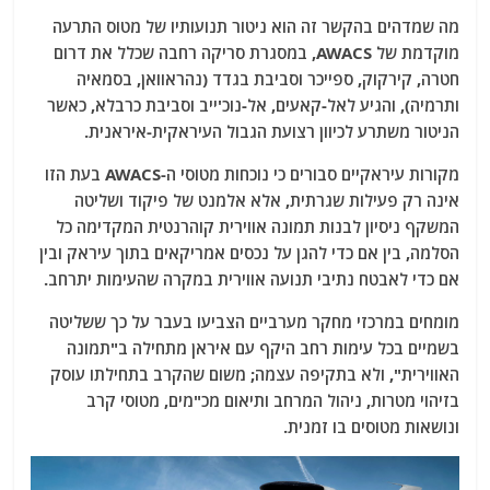
מה שמדהים בהקשר זה הוא ניטור תנועותיו של מטוס התרעה
מוקדמת של AWACS, במסגרת סריקה רחבה שכלל את דרום
חטרה, קירקוק, ספייכר וסביבת בגדד (נהראוואן, בסמאיה
ותרמיה), והגיע לאל-קאעים, אל-נוכ'ייב וסביבת כרבלא, כאשר
הניטור משתרע לכיוון רצועת הגבול העיראקית-איראנית.
מקורות עיראקיים סבורים כי נוכחות מטוסי ה-AWACS בעת הזו
אינה רק פעילות שגרתית, אלא אלמנט של פיקוד ושליטה
המשקף ניסיון לבנות תמונה אווירית קוהרנטית המקדימה כל
הסלמה, בין אם כדי להגן על נכסים אמריקאים בתוך עיראק ובין
אם כדי לאבטח נתיבי תנועה אווירית במקרה שהעימות יתרחב.
מומחים במרכזי מחקר מערביים הצביעו בעבר על כך ששליטה
בשמיים בכל עימות רחב היקף עם איראן מתחילה ב"תמונה
האווירית", ולא בתקיפה עצמה; משום שהקרב בתחילתו עוסק
בזיהוי מטרות, ניהול המרחב ותיאום מכ"מים, מטוסי קרב
ונושאות מטוסים בו זמנית.