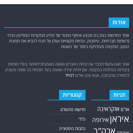
אודות
אתר החדשות נציב.נט מבצע איסוף ועיבוד של מידע ממקורות המודיעין הגלוי
(רשתות חברתיות, עיתונות, עדויות מקומיות ועוד) על מנת להביא את תמונת
המצב המקיפה והמדויקת ביותר של השטח.
אתר Nziv.net מכבד את זכויות היוצרים ועושה מאמצים לאיתור בעלי הזכויות
ביצירות הכלולות בכתבות. אם זיהית יצירה שאתה בעל הזכויות בה ואתה מעוניין
להסירה מהכתבה, אנא פנה אלינו
למייל
תגיות
קטגוריות
אוקראינה
או"ם
חדשות מהעולם
איראן
אירופה
כללי
ארה"ב
כתבות היסטוריה
אפריקה