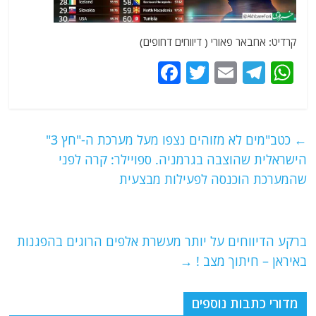
קרדיט: אחבאר פאורי ( דיווחים דחופים)
F
T
E
T
W
a
w
m
el
h
c
itt
ai
e
at
e
er
l
g
s
←
כטב"מים לא מזוהים נצפו מעל מערכת ה-"חץ 3"
b
ra
A
הישראלית שהוצבה בגרמניה. ספויילר: קרה לפני
o
m
p
שהמערכת הוכנסה לפעילות מבצעית
o
p
k
ברקע הדיווחים על יותר מעשרת אלפים הרוגים בהפגנות
באיראן – חיתוך מצב !
→
מדורי כתבות נוספים