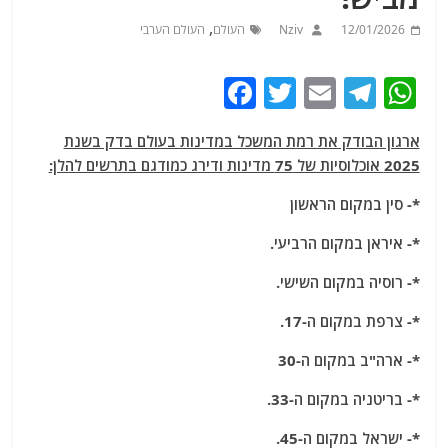
,
12/01/2026
Nziv
העולם
העולם הערבי
F
T
E
T
W
a
w
m
el
h
ארגון הבודק את רמת המשכל במדינות בעולם בדק בשנת
c
itt
ai
e
at
2025 אוכלוסיות של 75 מדינות ודירג כמודגם בתרשים להלן:
e
er
l
g
s
*- סין במקום הראשון
b
ra
A
o
m
p
*- איראן במקום הרביעי.
o
p
*- רוסיה במקום השישי.
k
*- צרפת במקום ה-17.
*- ארה"ב במקום ה-30
*- בריטניה במקום ה-33.
*- ישראל במקום ה-45.