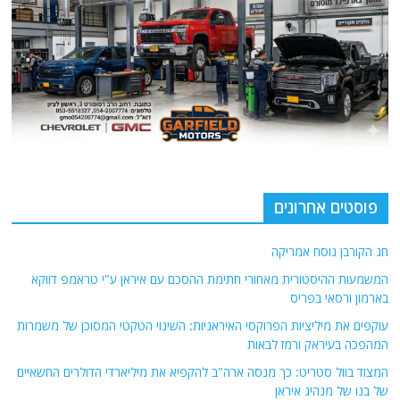
פוסטים אחרונים
חג הקורבן נוסח אמריקה
המשמעות ההיסטורית מאחורי חתימת ההסכם עם איראן ע"י טראמפ דווקא
בארמון ורסאי בפריס
עוקפים את מיליציות הפרוקסי האיראניות: השינוי הטקטי המסוכן של משמרות
המהפכה בעיראק ורמז לבאות
המצוד בוול סטריט: כך מנסה ארה"ב להקפיא את מיליארדי הדולרים החשאיים
של בנו של מנהיג איראן