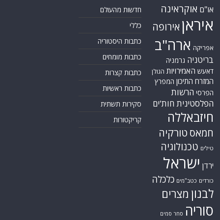
אוקראינה
או"ם
חדשות מהעולם
איראן
אירופה
כללי
ארה"ב
כתבות היסטוריה
אפריקה
כתבות מומחים
בריטניה
גרמניה
האמירויות
דאעש
הגולן
כתבות קצרות
המזרח התיכון
המפרץ
כתבות ראשיות
הרשות
הפרסי
הפלסטינית
חות'ים
סקירות תשתית
חיזבאללה
קריקטורות
טורקיה
חמאס
טכנולוגיה
טילים
ישראל
ירדן
כלכלה
כורדים
כטב"מים
לבנון
מצרים
סוריה
סחר סמים