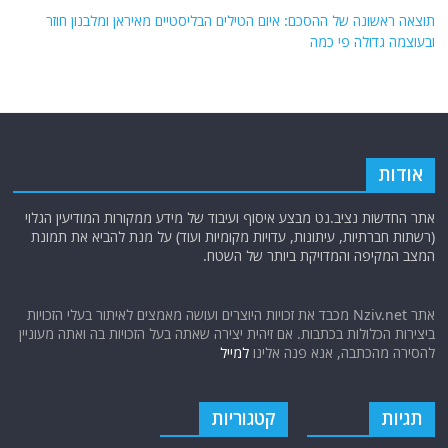
תוצאה ראשונה של ההסכם: איום הטילים הבליסטיים מאיראן ומלבנון חוזר
ובעוצמה גדולה פי כמה
אודות
אתר החדשות נציב.נט מבצע איסוף ועיבוד של מידע ממקורות המודיעין הגלוי
(רשתות חברתיות, עיתונות, עדויות מקומיות ועוד) על מנת להביא את תמונת
המצב המקיפה והמדויקת ביותר של השטח.
אתר Nziv.net מכבד את זכויות היוצרים ועושה מאמצים לאיתור בעלי הזכויות
ביצירות הכלולות בכתבות. אם זיהית יצירה שאתה בעל הזכויות בה ואתה מעוניין
להסירה מהכתבה, אנא פנה אלינו
למייל
תגיות
קטגוריות