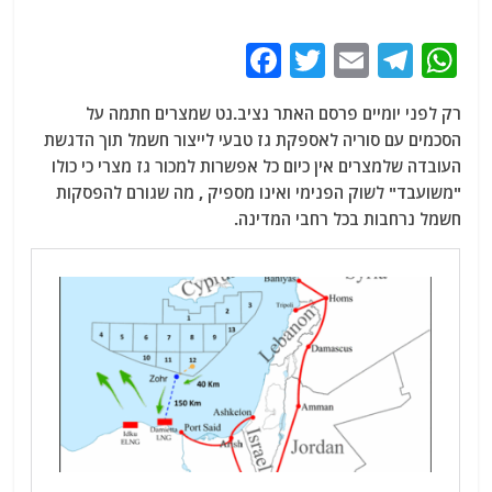
F
T
E
T
W
a
w
m
el
h
רק לפני יומיים פרסם האתר נציב.נט שמצרים חתמה על
c
itt
ai
e
at
הסכמים עם סוריה לאספקת גז טבעי לייצור חשמל תוך הדגשת
e
er
l
g
s
העובדה שלמצרים אין כיום כל אפשרות למכור גז מצרי כי כולו
b
ra
A
"משועבד" לשוק הפנימי ואינו מספיק , מה שגורם להפסקות
חשמל נרחבות בכל רחבי המדינה.
o
m
p
o
p
k