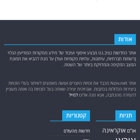
אודות
אתר החדשות נציב.נט מבצע איסוף ועיבוד של מידע ממקורות המודיעין הגלוי
(רשתות חברתיות, עיתונות, עדויות מקומיות ועוד) על מנת להביא את תמונת
המצב המקיפה והמדויקת ביותר של השטח.
אתר Nziv.net מכבד את זכויות היוצרים ועושה מאמצים לאיתור בעלי הזכויות
ביצירות הכלולות בכתבות. אם זיהית יצירה שאתה בעל הזכויות בה ואתה מעוניין
להסירה מהכתבה, אנא פנה אלינו
למייל
תגיות
קטגוריות
אוקראינה
או"ם
חדשות מהעולם