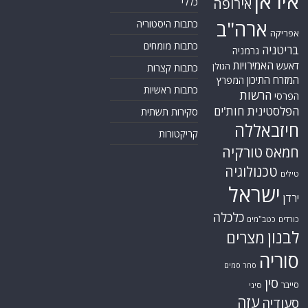
איראן
אירופה
כללי
ארה"ב
כתבות היסטוריה
אפריקה
כתבות מומחים
בריטניה
גרמניה
האמירויות
דאעש
הגולן
כתבות קצרות
המזרח התיכון
המפרץ
כתבות ראשיות
הרשות
הפרסי
הפלסטינית
חות'ים
סקירות תשתית
חיזבאללה
קריקטורות
טורקיה
חמאס
טכנולוגיה
טילים
ישראל
ירדן
כלכלה
כורדים
כטב"מים
לבנון
מצרים
סוריה
סחר סמים
סין
סייבר
סיני
עזה
סעודיה