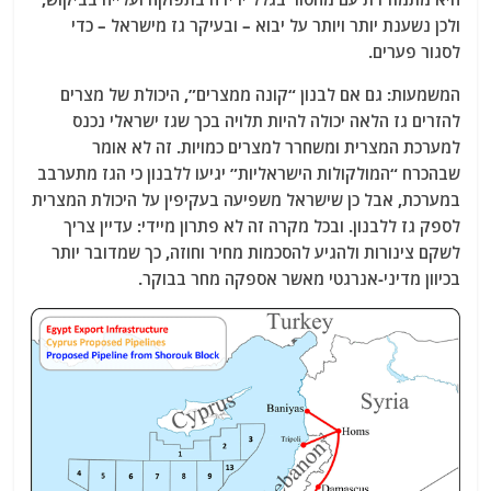
ולכן נשענת יותר ויותר על יבוא – ובעיקר גז מישראל – כדי
לסגור פערים.
המשמעות: גם אם לבנון “קונה ממצרים”, היכולת של מצרים
להזרים גז הלאה יכולה להיות תלויה בכך שגז ישראלי נכנס
למערכת המצרית ומשחרר למצרים כמויות. זה לא אומר
שבהכרח “המולקולות הישראליות” יגיעו ללבנון כי הגז מתערבב
במערכת, אבל כן שישראל משפיעה בעקיפין על היכולת המצרית
לספק גז ללבנון. ובכל מקרה זה לא פתרון מיידי: עדיין צריך
לשקם צינורות ולהגיע להסכמות מחיר וחוזה, כך שמדובר יותר
בכיוון מדיני-אנרגטי מאשר אספקה מחר בבוקר.