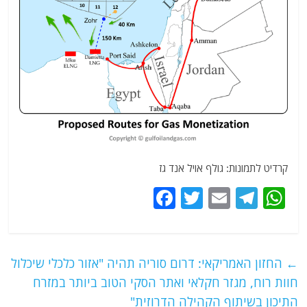
קרדיט לתמונות: גולף אויל אנד גז
F
T
E
T
W
a
w
m
el
h
c
itt
ai
e
at
e
er
l
g
s
←
החזון האמריקאי: דרום סוריה תהיה "אזור כלכלי שיכלול
b
ra
A
חוות רוח, מגזר חקלאי ואתר הסקי הטוב ביותר במזרח
התיכון בשיתוף הקהילה הדרוזית"