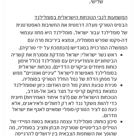
שלישי.
המשמעות לגבי הנוכחות הישראלית בסומלילנד
הבסיס הטורקי מעלה דרמטית את החשיבות האסטרטגית
של סומלילנד
עבור ישראל. סומלילנד היא מחוז עצמאי
דה-פקטו שפרש מסומליה, ונמצא ביריבות מרה עם
הממשלה המרכזית במוגדישו (הנתמכת על ידי טורקיה).
ראש גשר ישראלי
: ישראל מהדקת ומסגרת את קשריה
הביטחוניים והמודיעיניים עם סומלילנד (כולל אימון
כוחות מיוחדים וביקורים הדדיים). נוכחות ישראלית
בסומלילנד מאפשרת לישראל "עיניים ואוזניים" ממש
על מפתן הדלת של נמל החלל הטורקי בסומליה.
סגירת טבעת החנק מול הים האדום
: כיוון שסומלילנד
נמצאת במיקום קריטי על מצר באב אל-מנדב,
הנוכחות הישראלית שם (לצד איחוד האמירויות) חיונית
כדי להוות משקל נגד לא רק לחות'ים ולאיראנים, אלא
כעת גם לציר הטורקי-סומלי שמאיים לאגף את ישראל
מדרום.
סיכון כוחות
: סומלילנד עצמה נמצאת בטווח המיידי של
הטילים הבליסטיים שטורקיה תבחן ותציב בסומליה, מה
שהופך את השותפות הצבאית בין ירושלים להרגייסה