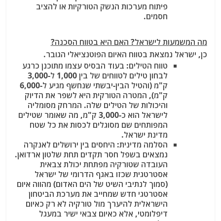
פיתוח מערכות הנשק הטורקיות או להציב
חסמים.
מה המשמעות לישראל? האם היא בטווח הסכנה?
כן, ישראל נמצאת בטווח האיום הפוטנציאלי הגובר.
טווח הטילים
: בעוד הבסיס עצמו מתוכנן כרגע
לבחון טילים לטווחים של בין 1,000 ל-3,000
ק"מ (והטיל הבין-יבשתי שנחשף מגיע ל-6,000
ק"מ), המטרה הטורקית היא לשפר את הדיוק
והיכולות של הטילים שלה. המרחק מסומליה
לישראל הוא כ-3,000 ק"מ, מה שאומר שטילים
המפותחים שם מסוגלים לכסות את כל שטח
מדינת ישראל.
הסלמה מדינית
: היחסים בין ירושלים לאנקרה
נמצאים בשפל חסר תקדים תחת שלטון ארדואן.
העובדה שטורקיה מפתחת יכולת צבאית
אסטרטגית שכזו באגף הדרומי של ישראל
(סמוך לנתיבי השיט של הים האדום) מהווה איום
אסטרטגי חדש שמחייב את מערכת הביטחון
הישראלית להיערך מול טורקיה לא רק כאיום
דיפלומטי, אלא כאיום צבאי ישיר במעגל