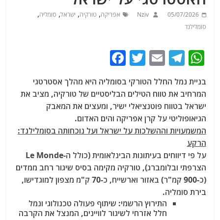
,
,
,
,
05/07/2026
Nziv
אפריקה
טורקיה
ישראל
סומליה
סומלילנד
F
T
E
T
W
a
w
m
el
h
בניית נמל החלל הטורקי בסומליה היא מהלך אסטרטגי
c
itt
ai
e
at
המרחיב את טווח הטילים הבליסטיים של טורקיה, מציב את
e
er
l
g
s
ישראל בטווח פוטנציאלי ישיר, ומעצים את המאבק
b
ra
A
הגיאופוליטי על קרן אפריקה והים האדום
.
המשמעויות וההשלכות על ישראל ועל נוכחותה בסומלילנד:
o
m
p
הרקע
o
p
על פי דיווחים בעיתונות הבינלאומית (כולל ה-Le Monde
k
הצרפתי ובלומברג), טורקיה מקימה בסיס שיגור רחב ממדים
(כ-900 קמ"ר) באזור וארשייח, כ-70 ק"מ מצפון למוגדישו,
בירת סומליה.
התירוץ הרשמי
: שיתוף פעולה טכנולוגי ונמל
חלל אזרחי לשיגור לוויינים, המנצל את הקרבה