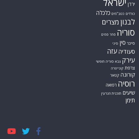
ישראל
ירדן
כלכלה
כורדים
כטב"מים
לבנון
מצרים
סוריה
סחר סמים
סין
סייבר
סיני
עזה
סעודיה
עירק
צבא סוריה חופשי
צרפת
קונייטרה
קורונה
קטאר
רוסיה
רפואה
שיעים
תוכנית הגרעין
תימן