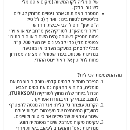
של סומליה לקו המשווה (מיקום אופטימלי
לשיגורי חלל).
המטרה האמיתית
: אתר ניסויים מרוחק לטילים
בליסטיים לטווח בינוני וארוך (כולל טיל
ה"טייפון" והטיל הבין-יבשתי החדש
"וילדירימהאן"). לטורקיה אין מרחב ימי או אווירי
פתוח מספיק בשטחה (הים השחור או הים התיכון
צפופים מדי) כדי לבצע ניסויים מעל 700 ק"מ
מבלי להסתכן במעקב מערבי או בפגיעה
במדינות שכנות, בעוד שסומליה מציעה מסדרון
פתוח לחלוטין אל האוקיינוס ההודי.
מה המשמעות הכללית?
הפיכת סומליה לבסיס קדמי
: טורקיה הופכת את
סומליה, בה היא מחזיקה גם את בסיס הצבא
הגדול ביותר שלה מחוץ לטורקיה (TURKSOM),
למוצב צבאי קדמי במזרח אפריקה.
הקרנת עוצמה גלובלית
: אנקרה מנסה להצטרף
למועדון המצומצם של מעצמות בעלות יכולת
שיגור עצמאית של טילים ארוכי טווח ולוויינים.
עקיפת פיקוח מערבי
: שיגור מסומליה מונע
ממדינות נאט"ו והמערב לעקוב בקלות אחרי