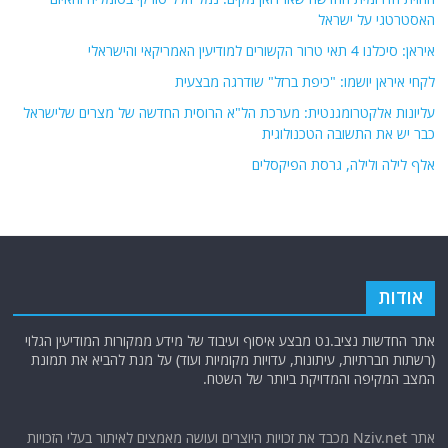
האסטרטגי על ישראל
איראן: סיכלנו 4 תאי טרור הקשורים למודיעין האמריקאי והישראלי
לקחי איראן יושמו: "כיפת ברזל" שודרגה מבצעית
עליונות אלקטרומגנטית: מערכת הל"א הרוסית החדשה של מצרים שלישראל
כבר יש את התשובה הטכנולוגית
אלף לילה ולילה, גרסת הפיקסלים
אודות
אתר החדשות נציב.נט מבצע איסוף ועיבוד של מידע ממקורות המודיעין הגלוי
(רשתות חברתיות, עיתונות, עדויות מקומיות ועוד) על מנת להביא את תמונת
המצב המקיפה והמדויקת ביותר של השטח.
אתר Nziv.net מכבד את זכויות היוצרים ועושה מאמצים לאיתור בעלי הזכויות