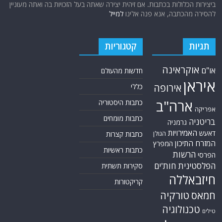
ביצירות הכלולות בכתבות. אם זיהית יצירה שאתה בעל הזכויות בה ואתה מעוניין
להסירה מהכתבה, אנא פנה אלינו
למייל
תגיות
קטגוריות
אוקראינה
או"ם
חדשות מהעולם
איראן
אירופה
כללי
ארה"ב
כתבות היסטוריה
אפריקה
כתבות מומחים
בריטניה
גרמניה
האמירויות
דאעש
הגולן
כתבות קצרות
המזרח התיכון
המפרץ
כתבות ראשיות
הרשות
הפרסי
הפלסטינית
חות'ים
סקירות תשתית
חיזבאללה
קריקטורות
טורקיה
חמאס
טכנולוגיה
טילים