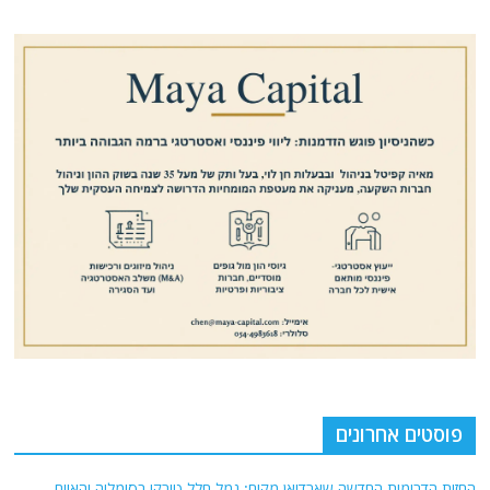
פוסטים אחרונים
החזית הדרומית החדשה שארדואן מקים: נמל חלל טורקי בסומליה והאיום