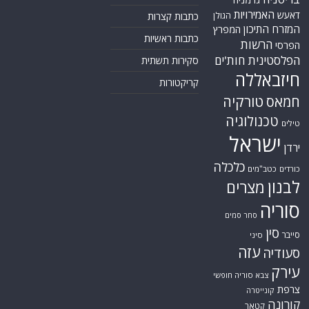
האמירויות
דאעש
הגולן
כתבות קצרות
המזרח התיכון
המפרץ
כתבות ראשיות
הרשות
הפרסי
הפלסטינית
חות'ים
סקירות תשתית
חיזבאללה
קריקטורות
טורקיה
חמאס
טכנולוגיה
טילים
ישראל
ירדן
כלכלה
כורדים
כטב"מים
לבנון
מצרים
סוריה
סחר סמים
סין
סייבר
סיני
עזה
סעודיה
עירק
צבא סוריה חופשי
צרפת
קונייטרה
קורונה
קטאר