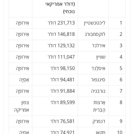
(דולר אמריקאי
נוכחי)
1
ליכטנשטיין
231,713 דולר
אֵירוֹפָּה
2
לוקסמבורג
146,818 דולר
אֵירוֹפָּה
3
אירלנד
129,132 דולר
אֵירוֹפָּה
4
שוויץ
111,047 דולר
אֵירוֹפָּה
5
אִיסלַנד
98,150 דולר
אֵירוֹפָּה
6
סינגפור
94,481 דולר
אַסְיָה
7
נורבגיה
91,884 דולר
אֵירוֹפָּה
8
אַרצוֹת
89,599 דולר
צפון
הַבְּרִית
אמריקה
9
דנמרק
76,581 דולר
אֵירוֹפָּה
10
מקאו
74,921 דולר
אַסְיָה