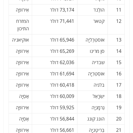
11
הוֹלַנד
73,174 דולר
אֵירוֹפָּה
12
קטאר
71,441 דולר
המזרח
התיכון
13
אוֹסטְרַלִיָה
65,946 דולר
אוקיאניה
14
סן מרינו
65,269 דולר
אֵירוֹפָּה
15
שבדיה
62,036 דולר
אֵירוֹפָּה
16
אוֹסְטְרֵיָה
61,694 דולר
אֵירוֹפָּה
17
בלגיה
60,418 דולר
אֵירוֹפָּה
18
יִשְׂרָאֵל
60,009 דולר
אַסְיָה
19
גֶרמָנִיָה
59,925 דולר
אֵירוֹפָּה
20
הונג קונג
56,844 דולר
אַסְיָה
21
בְּרִיטַנִיָה
56,661 דולר
אֵירוֹפָּה