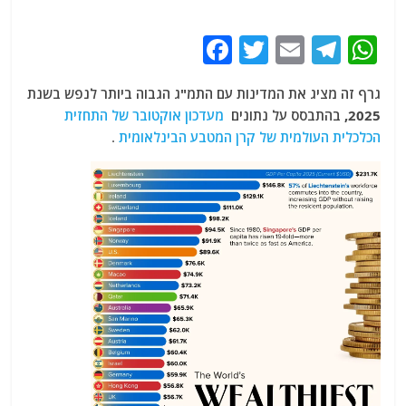
F
T
E
T
W
a
w
m
el
h
גרף זה מציג את המדינות עם התמ"ג הגבוה ביותר לנפש בשנת
c
itt
ai
e
at
2025, בהתבסס על נתונים
מעדכון אוקטובר של התחזית
e
er
l
g
s
הכלכלית העולמית של קרן המטבע הבינלאומית
.
b
ra
A
o
m
p
o
p
k