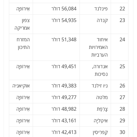
22
פינלנד
56,084 דולר
אֵירוֹפָּה
23
קנדה
54,935 דולר
צפון
אמריקה
24
איחוד
51,348 דולר
המזרח
האמירויות
התיכון
הערביות
25
אנדורה,
49,451 דולר
אֵירוֹפָּה
נסיכות
26
ניו זילנד
49,383 דולר
אוקיאניה
27
מלטה
49,277 דולר
אֵירוֹפָּה
28
צָרְפַת
48,982 דולר
אֵירוֹפָּה
29
אִיטַלִיָה
43,161 דולר
אֵירוֹפָּה
30
קַפרִיסִין
42,413 דולר
אֵירוֹפָּה