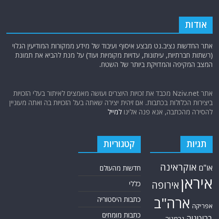
אודות
אתר החדשות נציב.נט מבצע איסוף ועיבוד של מידע ממקורות המודיעין הגלוי
(רשתות חברתיות, עיתונות, עדויות מקומיות ועוד) על מנת להביא את תמונת
המצב המקיפה והמדויקת ביותר של השטח.
אתר Nziv.net מכבד את זכויות היוצרים ועושה מאמצים לאיתור בעלי הזכויות
ביצירות הכלולות בכתבות. אם זיהית יצירה שאתה בעל הזכויות בה ואתה מעוניין
להסירה מהכתבה, אנא פנה אלינו
למייל
תגיות
קטגוריות
אוקראינה
או"ם
חדשות מהעולם
איראן
אירופה
כללי
ארה"ב
כתבות היסטוריה
אפריקה
כתבות מומחים
בריטניה
גרמניה