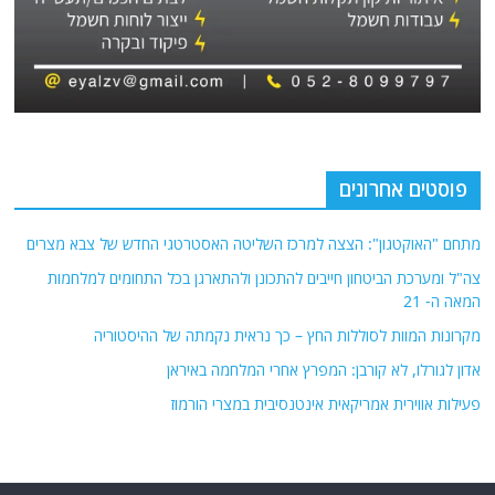
פוסטים אחרונים
מתחם "האוקטגון": הצצה למרכז השליטה האסטרטגי החדש של צבא מצרים
צה"ל ומערכת הביטחון חייבים להתכונן ולהתארגן בכל התחומים למלחמות
המאה ה- 21
מקרונות המוות לסוללות החץ – כך נראית נקמתה של ההיסטוריה
אדון לגורלו, לא קורבן: המפרץ אחרי המלחמה באיראן
פעילות אווירית אמריקאית אינטנסיבית במצרי הורמוז