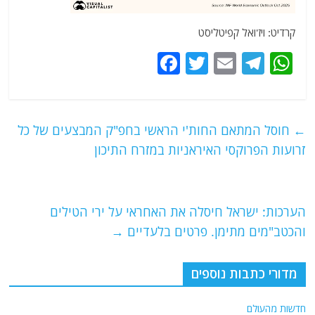
קרדיט: ויז'ואל קפיטליסט
F
T
E
T
W
a
w
m
el
h
c
itt
ai
e
at
e
er
l
g
s
←
חוסל המתאם החות'י הראשי בחפ"ק המבצעים של כל
b
ra
A
זרועות הפרוקסי האיראניות במזרח התיכון
o
m
p
o
p
הערכות: ישראל חיסלה את האחראי על ירי הטילים
k
והכטב"מים מתימן. פרטים בלעדיים
→
מדורי כתבות נוספים
חדשות מהעולם