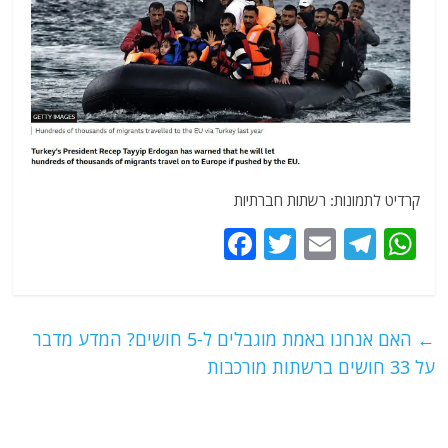
קרדיט לתמונות: רשתות חברתיות
F
T
E
T
W
a
w
m
el
h
c
itt
ai
e
at
e
er
l
g
s
←
האם אנחנו באמת מוגבלים ל-5 חושים? המדע מדבר
b
ra
A
על 33 חושים ברשתות מורכבות
o
m
p
o
p