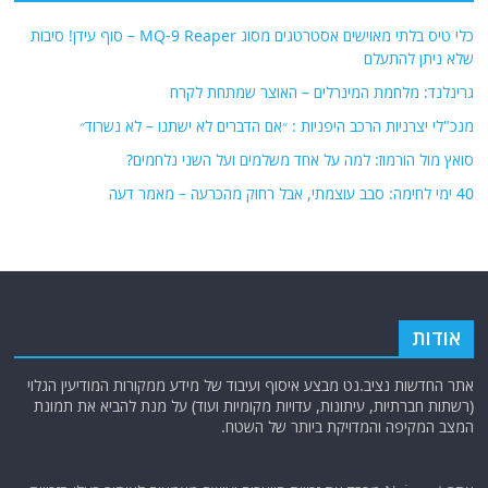
כלי טיס בלתי מאוישים אסטרטגים מסוג MQ-9 Reaper – סוף עידן! סיבות
שלא ניתן להתעלם
גרינלנד: מלחמת המינרלים – האוצר שמתחת לקרח
מנכ"לי יצרניות הרכב היפניות : ״אם הדברים לא ישתנו – לא נשרוד״
סואץ מול הורמוז: למה על אחד משלמים ועל השני נלחמים?
40 ימי לחימה: סבב עוצמתי, אבל רחוק מהכרעה – מאמר דעה
אודות
אתר החדשות נציב.נט מבצע איסוף ועיבוד של מידע ממקורות המודיעין הגלוי
(רשתות חברתיות, עיתונות, עדויות מקומיות ועוד) על מנת להביא את תמונת
המצב המקיפה והמדויקת ביותר של השטח.