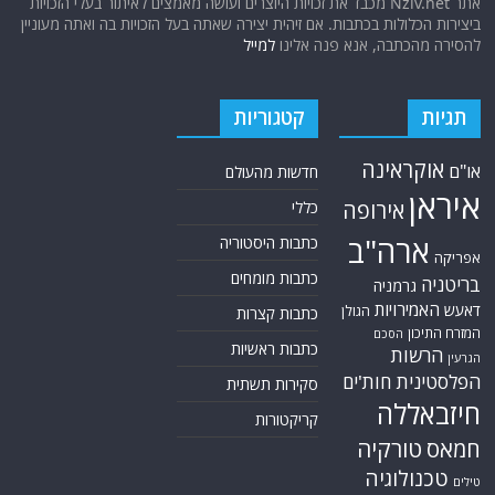
אתר Nziv.net מכבד את זכויות היוצרים ועושה מאמצים לאיתור בעלי הזכויות
ביצירות הכלולות בכתבות. אם זיהית יצירה שאתה בעל הזכויות בה ואתה מעוניין
להסירה מהכתבה, אנא פנה אלינו
למייל
תגיות
קטגוריות
אוקראינה
או"ם
חדשות מהעולם
איראן
אירופה
כללי
ארה"ב
כתבות היסטוריה
אפריקה
כתבות מומחים
בריטניה
גרמניה
האמירויות
דאעש
הגולן
כתבות קצרות
המזרח התיכון
הסכם
כתבות ראשיות
הרשות
הגרעין
הפלסטינית
חות'ים
סקירות תשתית
חיזבאללה
קריקטורות
חמאס
טורקיה
טכנולוגיה
טילים