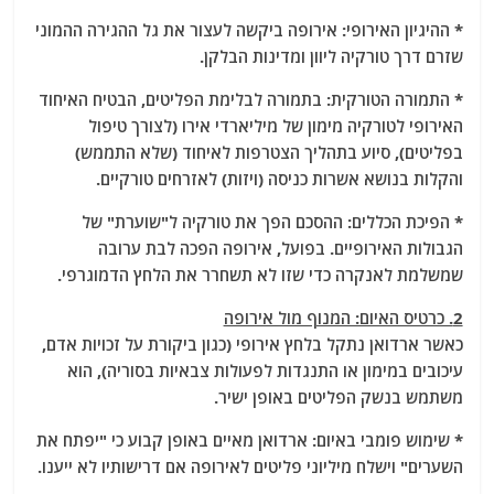
* ההיגיון האירופי: אירופה ביקשה לעצור את גל ההגירה ההמוני
שזרם דרך טורקיה ליוון ומדינות הבלקן.
* התמורה הטורקית: בתמורה לבלימת הפליטים, הבטיח האיחוד
האירופי לטורקיה מימון של מיליארדי אירו (לצורך טיפול
בפליטים), סיוע בתהליך הצטרפות לאיחוד (שלא התממש)
והקלות בנושא אשרות כניסה (ויזות) לאזרחים טורקיים.
* הפיכת הכללים: ההסכם הפך את טורקיה ל"שוערת" של
הגבולות האירופיים. בפועל, אירופה הפכה לבת ערובה
שמשלמת לאנקרה כדי שזו לא תשחרר את הלחץ הדמוגרפי.
2. כרטיס האיום: המנוף מול אירופה
כאשר ארדואן נתקל בלחץ אירופי (כגון ביקורת על זכויות אדם,
עיכובים במימון או התנגדות לפעולות צבאיות בסוריה), הוא
משתמש בנשק הפליטים באופן ישיר.
* שימוש פומבי באיום: ארדואן מאיים באופן קבוע כי "יפתח את
השערים" וישלח מיליוני פליטים לאירופה אם דרישותיו לא ייענו.