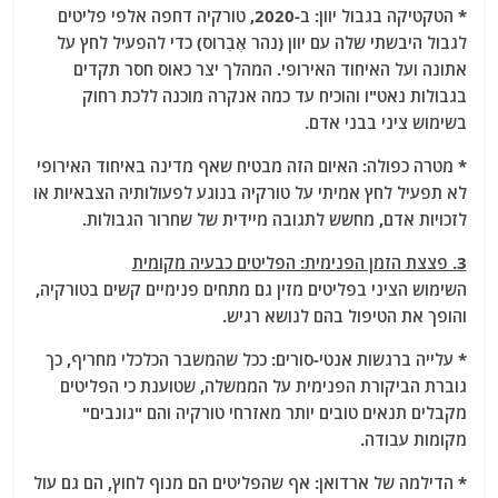
* הטקטיקה בגבול יוון: ב-2020, טורקיה דחפה אלפי פליטים
לגבול היבשתי שלה עם יוון (נהר אֶבְרוֹס) כדי להפעיל לחץ על
אתונה ועל האיחוד האירופי. המהלך יצר כאוס חסר תקדים
בגבולות נאט"ו והוכיח עד כמה אנקרה מוכנה ללכת רחוק
בשימוש ציני בבני אדם.
* מטרה כפולה: האיום הזה מבטיח שאף מדינה באיחוד האירופי
לא תפעיל לחץ אמיתי על טורקיה בנוגע לפעולותיה הצבאיות או
לזכויות אדם, מחשש לתגובה מיידית של שחרור הגבולות.
3. פצצת הזמן הפנימית: הפליטים כבעיה מקומית
השימוש הציני בפליטים מזין גם מתחים פנימיים קשים בטורקיה,
והופך את הטיפול בהם לנושא רגיש.
* עלייה ברגשות אנטי-סורים: ככל שהמשבר הכלכלי מחריף, כך
גוברת הביקורת הפנימית על הממשלה, שטוענת כי הפליטים
מקבלים תנאים טובים יותר מאזרחי טורקיה והם "גונבים"
מקומות עבודה.
* הדילמה של ארדואן: אף שהפליטים הם מנוף לחוץ, הם גם עול