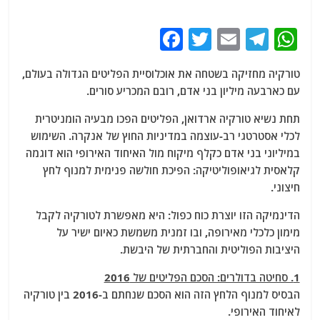
F
T
E
T
W
a
w
m
el
h
טורקיה מחזיקה בשטחה את אוכלוסיית הפליטים הגדולה בעולם,
c
itt
ai
e
at
עם כארבעה מיליון בני אדם, רובם המכריע סורים.
e
er
l
g
s
תחת נשיא טורקיה ארדואן, הפליטים הפכו מבעיה הומניטרית
b
ra
A
לכלי אסטרטגי רב-עוצמה במדיניות החוץ של אנקרה. השימוש
o
m
p
במיליוני בני אדם כקלף מיקוח מול האיחוד האירופי הוא דוגמה
o
p
קלאסית לגיאופוליטיקה: הפיכת חולשה פנימית למנוף לחץ
חיצוני.
k
הדינמיקה הזו יוצרת כוח כפול: היא מאפשרת לטורקיה לקבל
מימון כלכלי מאירופה, ובו זמנית משמשת כאיום ישיר על
היציבות הפוליטית והחברתית של היבשת.
1. סחיטה בדולרים: הסכם הפליטים של 2016
הבסיס למנוף הלחץ הזה הוא הסכם שנחתם ב-2016 בין טורקיה
לאיחוד האירופי.