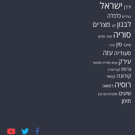
ישראל
ירדן
כלכלה
כורדים
לבנון
מצרים
לוב
סוריה
סחר סמים
סין
סייבר
סיני
עזה
סעודיה
עירק
צבא סוריה חופשי
צרפת
קונייטרה
קורונה
קטאר
רוסיה
רפואה
שיעים
תוכנית הגרעין
תימן