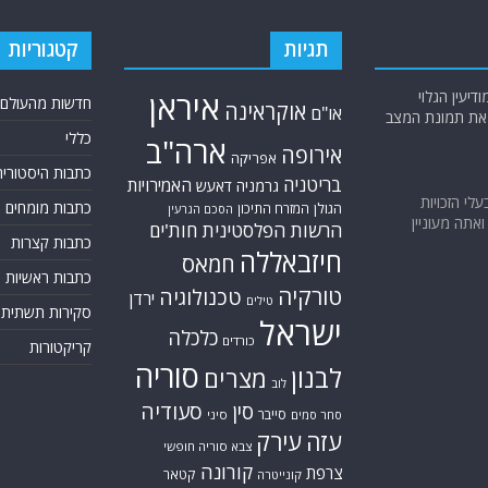
תגיות
קטגוריות
יעין הגלוי
איראן
חדשות מהעולם
אוקראינה
או"ם
א את תמונת המצב
כללי
ארה"ב
אירופה
אפריקה
כתבות היסטוריה
בריטניה
האמירויות
גרמניה
דאעש
בעלי הזכויות
כתבות מומחים
הגולן
המזרח התיכון
הסכם הגרעין
אתה מעוניין
הרשות הפלסטינית
חות'ים
כתבות קצרות
חיזבאללה
חמאס
כתבות ראשיות
טורקיה
טכנולוגיה
ירדן
טילים
סקירות תשתית
ישראל
כלכלה
כורדים
קריקטורות
סוריה
לבנון
מצרים
לוב
סין
סעודיה
סייבר
סחר סמים
סיני
עזה
עירק
צבא סוריה חופשי
קורונה
צרפת
קטאר
קונייטרה