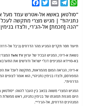
F
T
E
T
W
a
w
m
el
h
"סולטאן באשא אל-אטרש עמד מעל אותו
c
itt
ai
e
at
נתניהו!" | מגיש מצרי מתקשה לעכל ש
e
er
l
g
s
"הנה [חכמת] אל-הג'רי, ולצדו בנימין
b
ra
A
o
m
p
o
p
תיעוד חסר תקדים המגיע מהר הדרוזים (ג'בל אל-דרוז)
k
נשאת א-דיהי
בא-סויידא המניפים דגלי ישראל ודורשים את התערבו
א-דיהי, הנראה המום מהמראות, מתקשה לעכל את השינוי
המפורסם, ולצדו בנימין נתניהו", הוא אומר לצופים 
הדרוזית".
המגיש המצרי משווה בכאב בין העבר להווה: "סולטאן 
היום מונפת תמונתו של בנימין נתניהו, ראש ממשלת 
המנהיגים הדרוזים, אל-הג'רי".