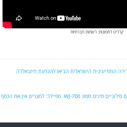
ירה המודיעינית הישראלית הביאו להכרעת חיזבאללה
דיווחים: מצרים חתמה על עסקה לרכישת מל"טים סילוניים סינים מסוג WJ-700. ספיילר: למצרים אין את הכסף