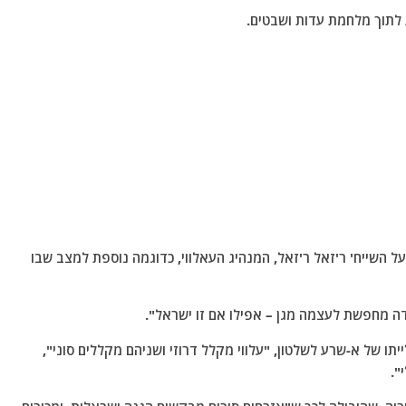
לתוך מלחמת עדות ושבטים.
על השייח' ר'זאל ר'זאל, המנהיג העאלווי, כדוגמה נוספת למצב שבו
דה מחפשת לעצמה מגן – אפילו אם זו ישראל".
תו של א-שרע לשלטון, "עלווי מקלל דרוזי ושניהם מקללים סוני",
".