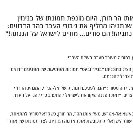
 הר חורן, היום מונפת תמונתו של בנימין
נתניהו מחליף את גיבורי העבר בהר הדרוזים:
 נתניהו! הם סורים… מודים לישראל על הגנתה!"
 בסוריה מעורר סערה בעולם הערבי.
, המגיש הבכיר של ערוץ TeN TV המצרי, הציג בתוכניתו "בנייר ובעט" תמונות מפתיעות של מפגינים דרוזים
ת צה"ל להגנתם.
 ההיסטורי: "הנה לפניכם תמונתו של אל-הג'רי, המנהיג הדרוזי
המצרים, "זאת הפגנה שקוראת לישראל להתערב כדי להגן על העדה
באשא אל-אטרש, מעל אותו ההר, הר חורן, כשקרא לסוריה להתאחד,
הישות הישראלית, הכובשת את האדמה הסורית, לצד תמונתו של אחד