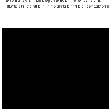
ה, שהובילה לכך ש"אזרחים סורים מבקשים הגנה ישראלית, ומכירים
 הסתובב לפני ימים אחדים בדרום סוריה, והיום תמונתו ודגל מדינתו