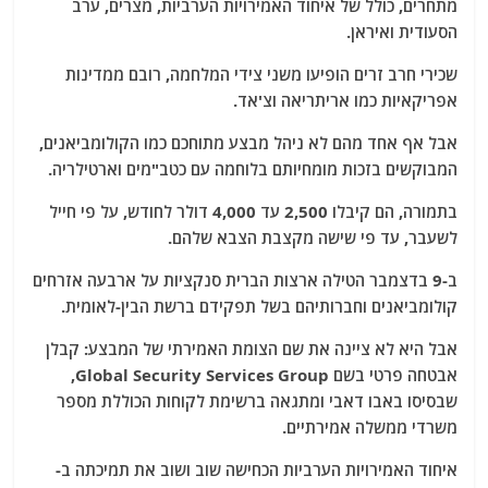
מתחרים, כולל של איחוד האמירויות הערביות, מצרים, ערב
הסעודית ואיראן.
שכירי חרב זרים הופיעו משני צידי המלחמה, רובם ממדינות
אפריקאיות כמו אריתריאה וצ'אד.
אבל אף אחד מהם לא ניהל מבצע מתוחכם כמו הקולומביאנים,
המבוקשים בזכות מומחיותם בלוחמה עם כטב"מים וארטילריה.
בתמורה, הם קיבלו 2,500 עד 4,000 דולר לחודש, על פי חייל
לשעבר, עד פי שישה מקצבת הצבא שלהם.
ב-9 בדצמבר הטילה ארצות הברית סנקציות על ארבעה אזרחים
קולומביאנים וחברותיהם בשל תפקידם ברשת הבין-לאומית.
אבל היא לא ציינה את שם הצומת האמירתי של המבצע: קבלן
אבטחה פרטי בשם Global Security Services Group,
שבסיסו באבו דאבי ומתגאה ברשימת לקוחות הכוללת מספר
משרדי ממשלה אמירתיים.
איחוד האמירויות הערביות הכחישה שוב ושוב את תמיכתה ב-