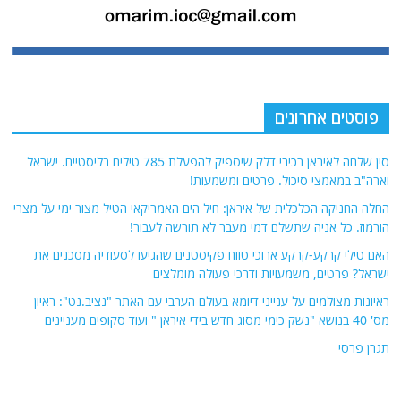
פוסטים אחרונים
סין שלחה לאיראן רכיבי דלק שיספיק להפעלת 785 טילים בליסטיים. ישראל
וארה"ב במאמצי סיכול. פרטים ומשמעות!
החלה החניקה הכלכלית של איראן: חיל הים האמריקאי הטיל מצור ימי על מצרי
הורמוז. כל אניה שתשלם דמי מעבר לא תורשה לעבור!
האם טילי קרקע-קרקע ארוכי טווח פקיסטנים שהגיעו לסעודיה מסכנים את
ישראל? פרטים, משמעויות ודרכי פעולה מומלצים
ראיונות מצולמים על ענייני דיומא בעולם הערבי עם האתר "נציב.נט": ראיון
מס' 40 בנושא "נשק כימי מסוג חדש בידי איראן " ועוד סקופים מעניינים
תגרן פרסי