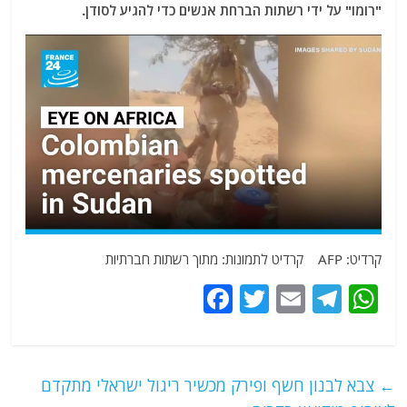
"רומו" על ידי רשתות הברחת אנשים כדי להגיע לסודן.
קרדיט: AFP קרדיט לתמונות: מתוך רשתות חברתיות
F
T
E
T
W
a
w
m
el
h
c
itt
ai
e
at
e
er
l
g
s
←
צבא לבנון חשף ופירק מכשיר ריגול ישראלי מתקדם