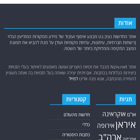
אודות
אתר החדשות נציב.נט מבצע איסוף ועיבוד של מידע ממקורות המודיעין הגלוי
(רשתות חברתיות, עיתונות, עדויות מקומיות ועוד) על מנת להביא את תמונת
המצב המקיפה והמדויקת ביותר של השטח.
אתר Nziv.net מכבד את זכויות היוצרים ועושה מאמצים לאיתור בעלי הזכויות
ביצירות הכלולות בכתבות. אם זיהית יצירה שאתה בעל הזכויות בה ואתה מעוניין
להסירה מהכתבה, אנא פנה אלינו
למייל
תגיות
קטגוריות
אוקראינה
או"ם
חדשות מהעולם
איראן
אירופה
כללי
ארה"ב
כתבות היסטוריה
אפריקה