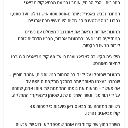
החרוכים. "הכל הרוס", אומר גבר עם מבטא קולומביאני.
המחנה נכבש באפריל; יותר מ-400,000 איש נמלטו ועד 1,000
נהרגו במה שלטענת הניצולים היו מעשי טבח אתניים.
תמונות אחרות מראות את אותו גבר מצטלם עם נערים
המחזיקים רובי סער. בתמונות אחרות, חבריו מלמדים לוחם
לירות ממשגר רקטות.
מיליציה הקשורה לצבא טוענת כי עד 80 קולומביאנים הצטרפו
למצור מאוגוסט.
תמונות שסופקו על ידי דובר הכוחות המשותפים, אחמד חוסיין –
שנהרג בעצמו מאוחר יותר במהלך מתקפת ה-RSF על
אל-פאשר – מראות את גופתו המדממת של אותו אדם, שזוהה
על ידי תווי פניו וגשר השיניים שלו, שסומן כ"מפקד" המחלקה.
רשויות המזוהה עם צבא סודאן טוענות כי לפחות 43
קולומביאנים נהרגו.
משרד החוץ של קולומביה אומר שמספר לא ידוע של אנשים