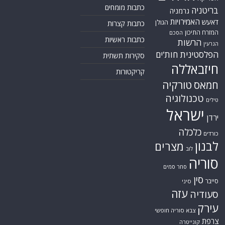
כתבות מומחים
בריטניה
גרמניה
האמירויות
דאעש
הגולן
כתבות קצרות
המזרח התיכון
הסכם
כתבות ראשיות
הרשות
הגרעין
הפלסטינית
חות'ים
סקירות תשתית
חיזבאללה
קריקטורות
חמאס
טורקיה
טכנולוגיה
טילים
ישראל
ירדן
כלכלה
כורדים
לבנון
מצרים
לוב
סוריה
סחר סמים
סין
סייבר
סיני
עזה
סעודיה
עירק
צבא סוריה חופשי
צרפת
קונייטרה