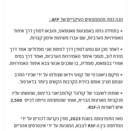
הנה כמה מהממצאים העיקריים
של AFP :
+ בתחילה גויסו באמצעות וואטסאפ, והובאו לסודן דרך איחוד
האמירויות הערביות, שם עברו משימות אימון קצרות.
+ לאחר מכן הם נסעו לסודן דרך לפחות שני מסלולים: אחד דרך
מזרח לוב, תומכי איחוד האמירויות הערביות, ואחד דרך בסיס
אווירי בבוסאסו, סומליה, בו שוכנים אנשי צבא איחוד האמירויות.
+ מיקום גיאוגרפי של קטעי וידאו שצולמו על ידי שכירי החרב
עצמם מציב אותם בזירת הקרבות הקשים ביותר בדארפור.
+ שותפו לשעבר של קולונל קולומביאני בדימוס, שהושתו עליו
סנקציות מארצות הברית, אומר שהמשימה הייתה לגייס 2,500
איש לשורות ה-RSF.
מאז התפרצותה בשנת 2023, סודן נקרעה לגזרים על ידי
המלחמה בין ה-RSF לצבא, המונעת על ידי אינטרסים אזוריים