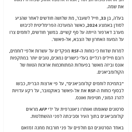
את שמה.
בעלה, בן 33, חייל לשעבר, מת שלושה חודשים לאחר שהגיע
לסודן באמצע 2024, כאשר המערכה הפרימליטית לכיבוש
מערב דארפור הייתה על סף קשיים. במשך חודשים, לוחמים צרו
על המעוז האחרון של הצבא, אל-פאשר.
למרות שדווח כי כוחות ה-RSF מפקדים על עשרות אלפי לוחמים,
רובם חיילים רגליים בעלי כישורים נמוכים, טובים יותר במתקפות
אונס וביזה מאשר בפעולות המתוחכמות ארוכות הטווח של
הקולומביאנים.
"בתמיכת לוחמים קולומביאנים", על פי ארצות הברית, כבשו
לבסוף כוחות ה-RSF את אל-פאשר באוקטובר, על רקע עדויות
להרג המוני, חטיפות ואונס.
סרטונים שאומתו ואותרו גיאוגרפית על ידי
AFP
מראים
קולומביאנים בתוך העיר וסביבתה לפני ההשתלטות.
באחד הסרטונים הם חולפים על פני חורבות מחנה זמזאם