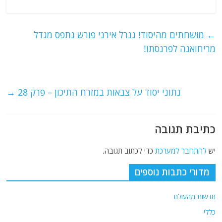
a
w
m
el
h
c
itt
ai
e
at
e
er
l
g
s
←
מושחתים מהיסוד! גנרל אירני פורש נתפס מגדל
b
ra
A
מריחואנה לפרנסתו!
o
m
p
o
p
נתוני יסוד על צבאות במזרח התיכון – פרק 28
→
k
כתיבת תגובה
יש
להתחבר למערכת
כדי לכתוב תגובה.
מדורי כתבות נוספים
חדשות מהעולם
כללי