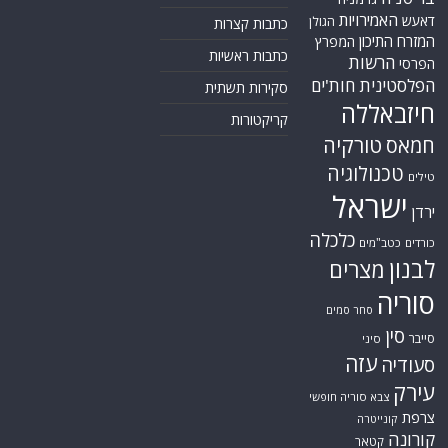
האמירויות
דאעש
הגולן
כתבות קצרות
המזרח התיכון
המפרץ
כתבות ראשיות
הרשות
הפרסי
הפלסטינית
חות'ים
סקירות תשתית
חיזבאללה
קריקטורות
טורקיה
חמאס
טכנולוגיה
טילים
ישראל
ירדן
כלכלה
כורדים
כטב"מים
לבנון
מצרים
סוריה
סחר סמים
סין
סייבר
סיני
עזה
סעודיה
עירק
צבא סוריה חופשי
צרפת
קונייטרה
קורונה
קטאר