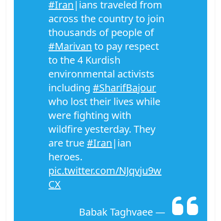
#Iran
|ians traveled from
across the country to join
thousands of people of
#Marivan
to pay respect
to the 4 Kurdish
environmental activists
including
#SharifBajour
who lost their lives while
were fighting with
wildfire yesterday. They
are true
#Iran
|ian
heroes.
pic.twitter.com/NJqvju9w
CX
— Babak Taghvaee