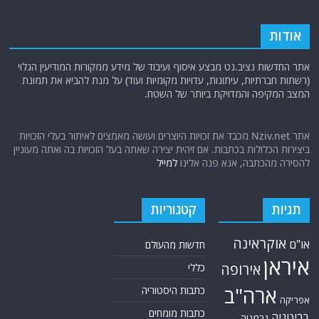
אודות
אתר החדשות נציב.נט מבצע איסוף ועיבוד של מידע ממקורות המודיעין הגלוי
(רשתות חברתיות, עיתונות, עדויות מקומיות ועוד) על מנת להביא את תמונת
המצב המקיפה והמדויקת ביותר של השטח.
אתר Nziv.net מכבד את זכויות היוצרים ועושה מאמצים לאיתור בעלי הזכויות
ביצירות הכלולות בכתבות. אם זיהית יצירה שאתה בעל הזכויות בה ואתה מעוניין
להסירה מהכתבה, אנא פנה אלינו
למייל
תגיות
קטגוריות
אוקראינה
או"ם
חדשות מהעולם
איראן
אירופה
כללי
ארה"ב
כתבות היסטוריה
אפריקה
כתבות מומחים
בריטניה
גרמניה