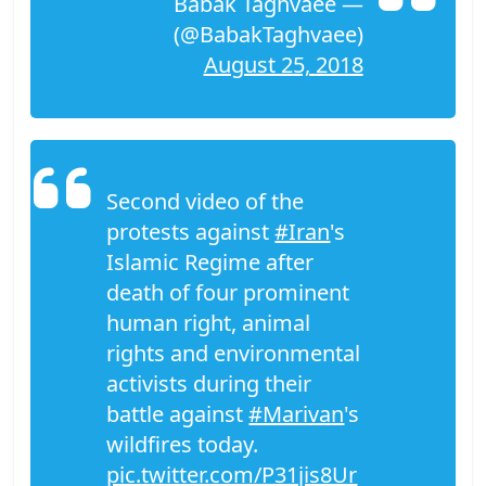
— Babak Taghvaee
(@BabakTaghvaee)
August 25, 2018
Second video of the
protests against
#Iran
's
Islamic Regime after
death of four prominent
human right, animal
rights and environmental
activists during their
battle against
#Marivan
's
wildfires today.
pic.twitter.com/P31jis8Ur