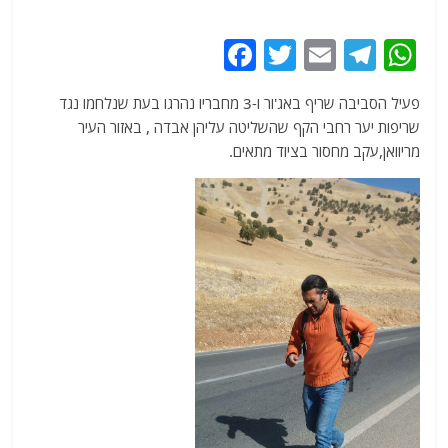
F
T
E
T
W
a
w
m
el
h
פעיל הסביבה שריף באג'ור ו-3 מחבריו נהרגו בעת שנלחמו נגד
c
itt
ai
e
at
שריפות יער רחבי הקף שהשליטה עליהן אבדה , באזור העיר
e
er
l
g
s
מריוואן,עקב מחסור בציוד מתאים.
b
ra
A
o
m
p
o
p
k