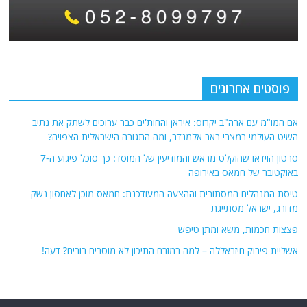
פוסטים אחרונים
אם המו"מ עם ארה"ב יקרוס: איראן והחות'ים כבר ערוכים לשתק את נתיב
השיט העולמי במצרי באב אלמנדב, ומה התגובה הישראלית הצפויה?
סרטון הוידאו שהוקלט מראש והמודיעין של המוסד: כך סוכל פיגוע ה-7
באוקטובר של חמאס באירופה
טיסת המנהלים המסתורית וההצעה המעודכנת: חמאס מוכן לאחסון נשק
מדורג, ישראל מסתייגת
פצצות חכמות, משא ומתן טיפש
אשליית פירוק חיזבאללה – למה במזרח התיכון לא מוסרים רובים? דעה!