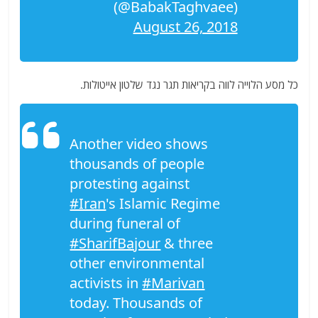
(@BabakTaghvaee)
August 26, 2018
כל מסע הלוייה לווה בקריאות תגר נגד שלטון אייטולות.
Another video shows
thousands of people
protesting against
#Iran
's Islamic Regime
during funeral of
#SharifBajour
& three
other environmental
activists in
#Marivan
today. Thousands of