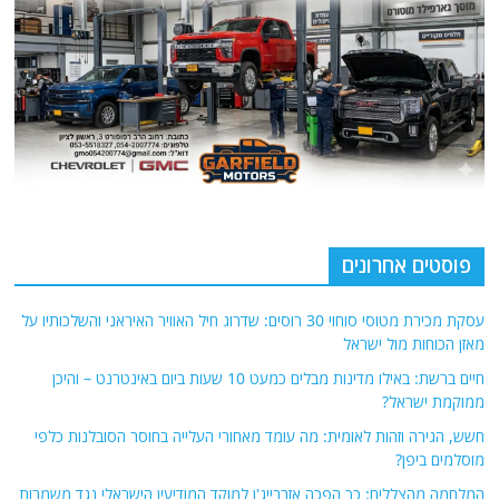
פוסטים אחרונים
עסקת מכירת מטוסי סוחוי 30 רוסים: שדרוג חיל האוויר האיראני והשלכותיו על
מאזן הכוחות מול ישראל
חיים ברשת: באילו מדינות מבלים כמעט 10 שעות ביום באינטרנט – והיכן
ממוקמת ישראל?
חשש, הגירה וזהות לאומית: מה עומד מאחורי העלייה בחוסר הסובלנות כלפי
מוסלמים ביפן?
המלחמה מהצללים: כך הפכה אזרבייג'ן למוקד המודיעין הישראלי נגד משמרות