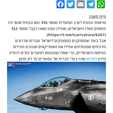
F
T
E
T
W
a
w
m
el
h
טייס משנה
c
itt
ai
e
at
טראמפ הבטיח לערב הסעודית מטוסי f35. הוא הבטיח שהם יהיו
e
er
l
g
s
פחותים מאלו הישראלים, ואפילו הוצע שאנו נקבל מטוסי f22
b
ra
A
(https://t.me/icaricature/6267).
אבל בעוד שהחמקנים המסופקים לישראל עוברים שדרוגים
o
m
p
מדהימים שמפתיעים אפילו את האמריקאים שנהנים מפירות
o
p
הפיתוח הישראליים, הרי שאלו שהובטחו לסעודים יכולים להזליג
k
מידע
לסינים
שהיו בעלי הברית של הסעודים עד לא מזמן .