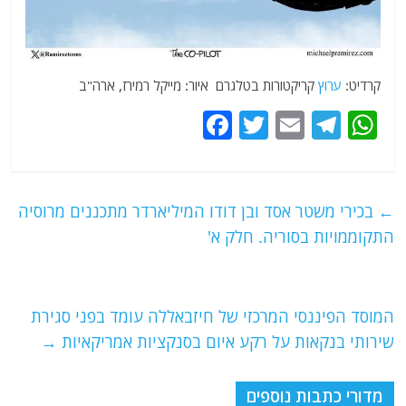
קרדיט:
ערוץ
קריקטורות בטלגרם איור: מייקל רמירז, ארה"ב
F
T
E
T
W
a
w
m
el
h
c
itt
ai
e
at
e
er
l
g
s
←
בכירי משטר אסד ובן דודו המיליארדר מתכננים מרוסיה
b
ra
A
התקוממויות בסוריה. חלק א'
o
m
p
o
p
המוסד הפיננסי המרכזי של חיזבאללה עומד בפני סגירת
k
שירותי בנקאות על רקע איום בסנקציות אמריקאיות
→
מדורי כתבות נוספים