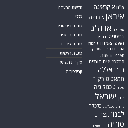
אוקראינה
או"ם
חדשות מהעולם
איראן
אירופה
כללי
ארה"ב
כתבות היסטוריה
אפריקה
כתבות מומחים
בריטניה
גרמניה
האמירויות
דאעש
הגולן
כתבות קצרות
המזרח התיכון
המפרץ
כתבות ראשיות
הרשות
הפרסי
הפלסטינית
חות'ים
סקירות תשתית
חיזבאללה
קריקטורות
טורקיה
חמאס
טכנולוגיה
טילים
ישראל
ירדן
כלכלה
כורדים
כטב"מים
לבנון
מצרים
סוריה
סחר סמים