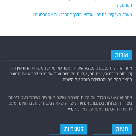
המהפכה
מאבק הענקים: נתניהו וארדואן בדרך להתנגשות אסטרטגית?
אודות
אתר החדשות נציב.נט מבצע איסוף ועיבוד של מידע ממקורות המודיעין הגלוי
(רשתות חברתיות, עיתונות, עדויות מקומיות ועוד) על מנת להביא את תמונת
המצב המקיפה והמדויקת ביותר של השטח.
אתר Nziv.net מכבד את זכויות היוצרים ועושה מאמצים לאיתור בעלי הזכויות
ביצירות הכלולות בכתבות. אם זיהית יצירה שאתה בעל הזכויות בה ואתה מעוניין
להסירה מהכתבה, אנא פנה אלינו
למייל
תגיות
קטגוריות