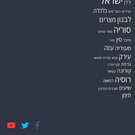
ישראל
ירדן
כלכלה
כורדים
כטב"מים
לבנון
מצרים
סוריה
סחר סמים
סין
סייבר
סיני
עזה
סעודיה
עירק
צבא סוריה חופשי
צרפת
קונייטרה
קורונה
קטאר
רוסיה
רפואה
שיעים
תוכנית הגרעין
תימן