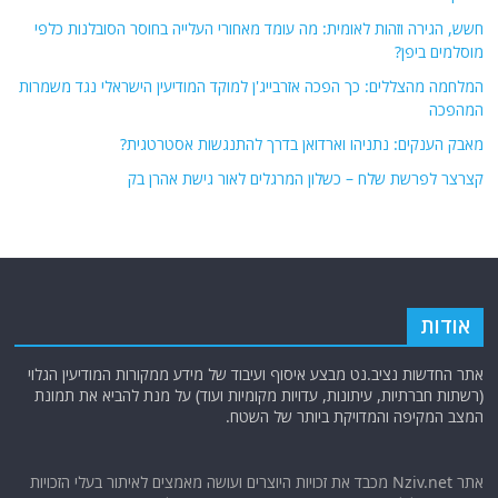
חשש, הגירה וזהות לאומית: מה עומד מאחורי העלייה בחוסר הסובלנות כלפי
מוסלמים ביפן?
המלחמה מהצללים: כך הפכה אזרבייג'ן למוקד המודיעין הישראלי נגד משמרות
המהפכה
מאבק הענקים: נתניהו וארדואן בדרך להתנגשות אסטרטגית?
קצרצר לפרשת שלח – כשלון המרגלים לאור גישת אהרן בק
אודות
אתר החדשות נציב.נט מבצע איסוף ועיבוד של מידע ממקורות המודיעין הגלוי
(רשתות חברתיות, עיתונות, עדויות מקומיות ועוד) על מנת להביא את תמונת
המצב המקיפה והמדויקת ביותר של השטח.
אתר Nziv.net מכבד את זכויות היוצרים ועושה מאמצים לאיתור בעלי הזכויות