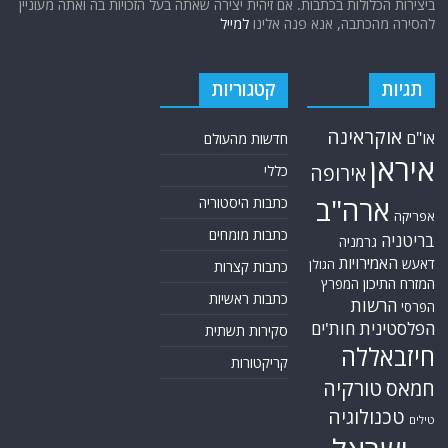
ביצירות הכלולות בכתבות. אם זיהית יצירה שאתה בעל הזכויות בה ואתה מעוניין
להסירה מהכתבה, אנא פנה אלינו
למייל
תגיות
קטגוריות
אוקראינה
או"ם
חדשות מהעולם
איראן
אירופה
כללי
ארה"ב
כתבות היסטוריה
אפריקה
כתבות מומחים
בריטניה
גרמניה
האמירויות
דאעש
הגולן
כתבות קצרות
המזרח התיכון
המפרץ
כתבות ראשיות
הרשות
הפרסי
הפלסטינית
חות'ים
סקירות תשתית
חיזבאללה
קריקטורות
טורקיה
חמאס
טכנולוגיה
טילים