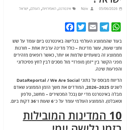
,
,
,
05/06/2026
Nziv
אינטרנט
האמירויות
העולם
ישראל
F
T
E
T
W
a
w
m
el
h
בעוד שהממוצע העולמי בגלישה באינטרנט ביום עומד על שש
c
itt
ai
e
at
וחצי שעות, עשר מדינות – כולל מדינה ערבית אחת – חורגות
e
er
l
g
s
מממוצע זה בשעתיים שלמות או יותר, כאשר רופאים מזהירים
b
ra
A
מפני הקשר בין "זמן מופרז" מול מסכים לבין לחץ פסיכולוגי
והפרעות שינה.
o
m
p
o
p
הדיווח מבוסס על נתוני DataReportal / We Are Social
לשנים 2025–2026, המודדים את משך הזמן הממוצע שאדם
k
מבלה באינטרנט מדי יום (בכל המכשירים – מחשב, טלפון
וטאבלט). הממוצע העולמי עומד על כ־6 שעות ו־36 דקות ביום.
10 המדינות המובילות
בזמן גלישה יומי