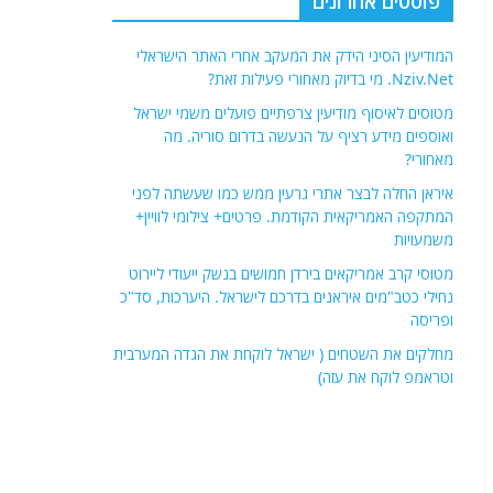
פוסטים אחרונים
המודיעין הסיני הידק את המעקב אחרי האתר הישראלי
Nziv.Net. מי בדיוק מאחורי פעילות זאת?
מטוסים לאיסוף מודיעין צרפתיים פועלים משמי ישראל
ואוספים מידע רציף על הנעשה בדרום סוריה. מה
מאחורי?
איראן החלה לבצר אתרי גרעין ממש כמו שעשתה לפני
המתקפה האמריקאית הקודמת. פרטים+ צילומי לוויין+
משמעויות
מטוסי קרב אמריקאים בירדן חמושים בנשק ייעודי ליירוט
נחילי כטב"מים איראנים בדרכם לישראל. היערכות, סד"כ
ופריסה
מחלקים את השטחים ( ישראל לוקחת את הגדה המערבית
וטראמפ לוקח את עזה)