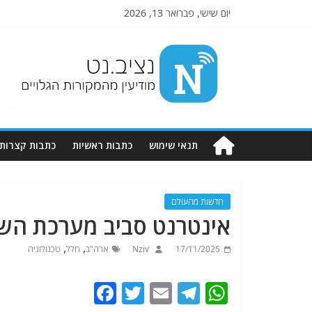
יום שישי, פברואר 13, 2026
Nziv.net
מודיעין
מהמקורות
הגלויים
תנאי שימוש
כתבות ראשיות
כתבות קצרות
חדשות מהעולם
אינטרנט סביב מערכת הש
,
,
17/11/2025
Nziv
ארה"ב
חלל
טכנולוגיה
F
T
E
T
W