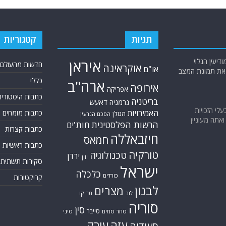
תגיות
קטגוריות
יעין הגלוי
איראן
חדשות מהעולם
אוקראינה
או"ם
א את תמונת המצב
כללי
ארה"ב
אירופה
אפריקה
כתבות היסטוריה
בריטניה
גרמניה
דאעש
בעלי הזכויות
האמירויות
כתבות מומחים
הגולן
הסכם הגרעין
אתה מעוניין
הרשות הפלסטינית
חות'ים
כתבות קצרות
חיזבאללה
חמאס
כתבות ראשיות
טורקיה
טכנולוגיה
ירדן
יוון
סקירות תשתית
ישראל
כלכלה
כורדים
קריקטורות
לבנון
מצרים
לוב
מרוקו
סוריה
סין
סייבר
סחר סמים
סיני
עזה
עירק
סעודיה