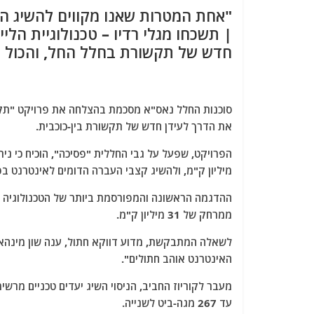
a
w
m
el
h
"אחת המטרות שאנו מקווים להשיג ה
c
itt
ai
e
at
| תשכחו מגלי רדיו – טכנולוגיית הל
e
er
l
g
s
חדש של תקשורת בחלל החל, והכול מ
b
ra
A
o
m
p
o
p
את הדרך לעידן חדש של תקשורת בין-כוכבית.
k
מיליון ק"מ, ולהשיג קצבי העברה הדומים לאינטרנט ב
ממרחק של 31 מיליון ק"מ.
לשאלה המתבקשת, מדוע דווקא חתול, ענה שון מינהאן,
האינטרנט אוהב חתולים".
עד 267 מגה-ביט לשנייה.