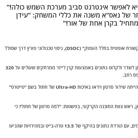
יא לאפשר אינטרנט סביב מערכת השמש כולה!"
ייזר של נאס"א משנה את כללי המשחק: "עידן
תחיל בקרן אחת של אור!"
סוכנות החלל נאס"א מסכמת בהצלחה את פרויקט "תקשורת אופטית בחלל העמוק" (DSOC), ניסוי טכנולוגי פורץ דרך שסולל
הפרויקט, שפעל על גבי החללית "פסיכה", הוכיח כי ניתן לשדר ולקלוט נתונים באמצעות קרן לייזר ממרחקים שעולים על 320
פס רחב.
ההדגמה הראשונה והמפורסמת ביותר של הטכנולוגיה הייתה שידור סרטון וידאו באיכות Ultra-HD של חתול בשם "טייטרס"
 ראש צוות התוכנה הקרקעי, בפשטות: "למה סרטון של חתול? כי
מעבר לקוריוז החביב, הניסוי השיג יעדים טכניים מרשימים, עם הורדת נתונים בהיקף של 13.5 טרה-בייט ובמהירויות שהגיעו