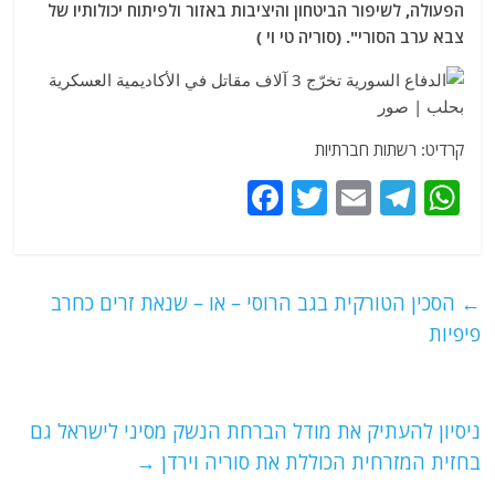
הפעולה, לשיפור הביטחון והיציבות באזור ולפיתוח יכולותיו של
צבא ערב הסורי". (סוריה טי וי )
קרדיט: רשתות חברתיות
F
T
E
T
W
a
w
m
el
h
c
itt
ai
e
at
e
er
l
g
s
←
הסכין הטורקית בגב הרוסי – או – שנאת זרים כחרב
b
ra
A
פיפיות
o
m
p
o
p
ניסיון להעתיק את מודל הברחת הנשק מסיני לישראל גם
k
בחזית המזרחית הכוללת את סוריה וירדן
→