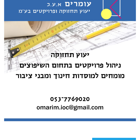
פוסטים אחרונים
לא רק ישראל! איטליה פרסה בחשאי מטוסי קרב ומערכות הגנ"א במדינות
המפרץ
הסוס הטרויאני של בייג'ינג: החדירה השקטה שמזעזעת את המודיעין האמריקאי
מעצמות האזור נפגשו בירדן ושלחו אזהרה חריפה לישראל מפני פגיעה
בסטטוס קוו בהר הבית. ספויילר: כשלא מגיעים להסכמות בכל נושא הגינוי