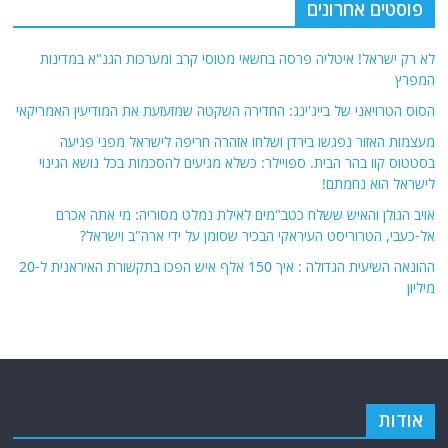
לישראל הוא נחמתם!
אויב הגולן והאיש ששלח כטב"מים לאילת נמלט מסוריה: מי אתה אכרם
אל-כעבי, הטרוריסט העיראקי הבכיר שסומן על ידי ארה"ב וישראל?
ההונאה השיעית הגדולה : איך 150 אלף איש הפכו בתקשורת האיראנית ל-20
מיליון
אודות
אתר החדשות נציב.נט מבצע איסוף ועיבוד של מידע ממקורות המודיעין הגלוי
(רשתות חברתיות, עיתונות, עדויות מקומיות ועוד) על מנת להביא את תמונת
המצב המקיפה והמדויקת ביותר של השטח.
אתר Nziv.net מכבד את זכויות היוצרים ועושה מאמצים לאיתור בעלי הזכויות
ביצירות הכלולות בכתבות. אם זיהית יצירה שאתה בעל הזכויות בה ואתה מעוניין
להסירה מהכתבה, אנא פנה אלינו
למייל