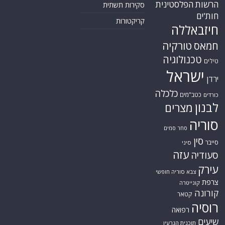
כלכלה
כטב"מים
כורדים
לבנון
מצרים
סוריה
סחר סמים
סין
סייבר
סיני
עזה
סעודיה
עירק
צבא סוריה חופשי
צרפת
קונייטרה
קורונה
קטאר
רוסיה
רפואה
שיעים
תוכנית הגרעין
תימן