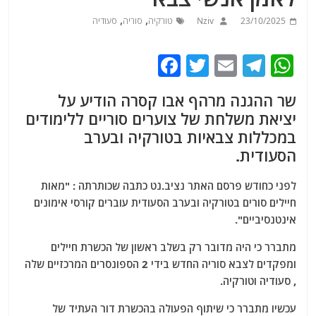
,
,
23/10/2025
Nziv
טורקיה
סוריה
סעודיה
F
T
E
T
W
a
w
m
el
h
שר ההגנה מרהף אבו קסרה הודיע ​​על
c
itt
ai
e
at
יציאת משלחת של צוערים סוריים ללימודים
e
er
l
g
s
במכללות צבאיות בטורקיה ובערב
b
ra
A
הסעודית.
o
m
p
לפני כחודש פרסם האתר נציב.נט כתבה שכותרתה : "מאות
o
p
חיילים סורים בטורקיה ובערב הסעודית עוברים קורסי אימונים
k
אינטנסיביים".
מתברר כי היה מדובר רק בשלב ראשון של הכשרת חיילים
ומפקדים לצבא סוריה החדש בידי 2 הספונסרים המרכזיים שלה
, סעודיה וטורקיה.
עכשיו מתברר כי שיתוף הפעולה בהכשרת דור העתיד של