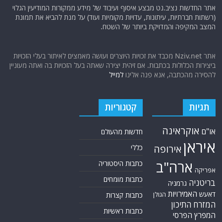
תגיות
קטגוריות
אוקראינה
או"ם
חדשות מהעולם
איראן
אירופה
כללי
ארה"ב
כתבות היסטוריה
אפריקה
כתבות מומחים
בריטניה
גרמניה
האמירויות
דאעש
הגולן
כתבות קצרות
המזרח התיכון
כתבות ראשיות
המפרץ הפרסי
הרשות הפלסטינית
סקירות תשתית
חות'ים
קריקטורות
חיזבאללה
טורקיה
חמאס
טכנולוגיה
טילים
ישראל
ירדן