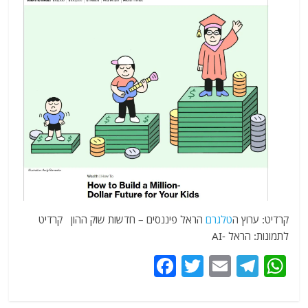
קרדיט: ערוץ ה
טלגרם
הראל פיננסים – חדשות שוק ההון קרדיט
לתמונות: הראל -AI
F
T
E
T
W
a
w
m
el
h