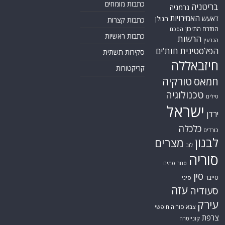
כתבות מומחים
בריטניה
גרמניה
האמירויות
דאעש
הגולן
כתבות קצרות
המזרח התיכון
הסכם
כתבות ראשיות
הרשות
הגרעין
הפלסטינית
חות'ים
סקירות תשתית
חיזבאללה
קריקטורות
חמאס
טורקיה
טכנולוגיה
טילים
ישראל
ירדן
כלכלה
כורדים
לבנון
מצרים
לוב
סוריה
סחר סמים
סין
סייבר
סיני
עזה
סעודיה
עירק
צבא סוריה חופשי
צרפת
קונייטרה