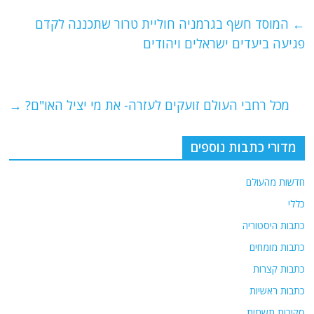
c
itt
ai
e
at
e
er
l
g
s
←
המוסד חשף בגרמניה חוליית טרור שתכננה לקדם
b
ra
A
פגיעה ביעדים ישראלים ויהודים
o
m
p
o
p
מכל רחבי העולם זועקים לעזרה- את מי יציל האו"ם?
→
k
מדורי כתבות נוספים
חדשות מהעולם
כללי
כתבות היסטוריה
כתבות מומחים
כתבות קצרות
כתבות ראשיות
סקירות תשתית