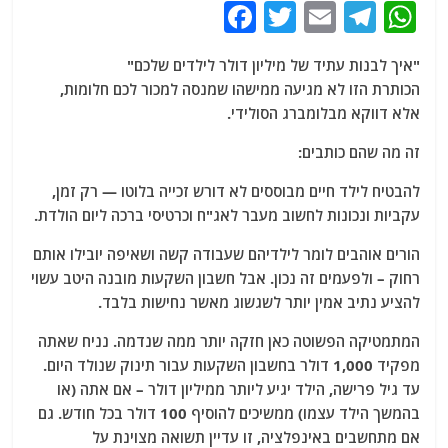
F
T
E
T
W
a
w
m
el
h
"איך לבנות עתיד של מיליון דולר לילדים שלכם"
c
itt
ai
e
at
הכותרת הזו לא מגיעה ממישהו שמנסה למכור לכם חלומות,
e
er
l
g
s
אלא דווקא מבלומברג הסולידי.
b
ra
A
זה מה שהם כותבים:
o
m
p
להבטיח לילד חיים מבוססים לא דורש זכייה בלוטו — רק זמן,
o
p
עקביות ונכונות לחשוב מעבר לאג"ח וכרטיסי ברכה ליום הולדת.
k
הורים אוהבים לומר לילדיהם שעבודה קשה ושאיפה יובילו אותם
רחוק – ולפעמים זה נכון. אבל חשבון השקעות מובנה היטב עשוי
להציע נתיב אמין יותר לשגשוג מאשר נחישות בלבד.
המתמטיקה הפשוטה כאן חזקה יותר ממה שנדמה. נניח שאתה
מפקיד 1,000 דולר בחשבון השקעות עבור תינוק שנולד היום.
עד גיל פרישה, הילד יגיע ליותר ממיליון דולר – אם אתה (או
בהמשך הילד עצמו) ממשיכים להוסיף 100 דולר בכל חודש. גם
אם מתחשבים באינפלציה, זו עדיין תשואה מצוינת על