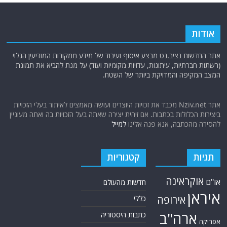
אודות
אתר החדשות נציב.נט מבצע איסוף ועיבוד של מידע ממקורות המודיעין הגלוי
(רשתות חברתיות, עיתונות, עדויות מקומיות ועוד) על מנת להביא את תמונת
המצב המקיפה והמדויקת ביותר של השטח.
אתר Nziv.net מכבד את זכויות היוצרים ועושה מאמצים לאיתור בעלי הזכויות
ביצירות הכלולות בכתבות. אם זיהית יצירה שאתה בעל הזכויות בה ואתה מעוניין
להסירה מהכתבה, אנא פנה אלינו
למייל
תגיות
קטגוריות
אוקראינה
או"ם
חדשות מהעולם
איראן
אירופה
כללי
ארה"ב
כתבות היסטוריה
אפריקה