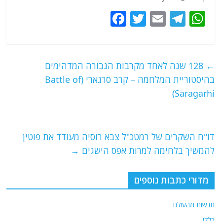
F
T
E
T
W
a
w
m
el
h
c
itt
ai
e
at
e
er
l
g
s
←
128 שנה לאחד מקרבות הגבורה המדהימים
b
ra
A
בהיסטוריית המלחמה – קרב סרגארי (Battle of
o
m
p
Saragarhi)
o
p
k
דו"ח השקרים של רמטכ"ל צבא רוסיה מעודד את פוטין
להמשיך בלחימה למרות אפס הישגים
→
מדורי כתבות נוספים
חדשות מהעולם
כללי