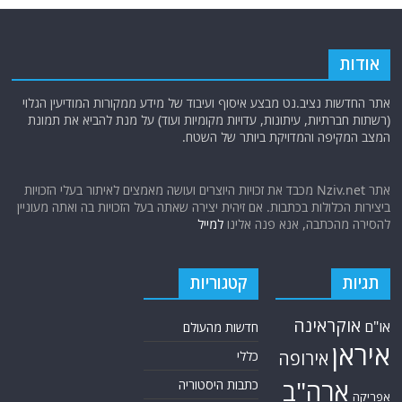
אודות
אתר החדשות נציב.נט מבצע איסוף ועיבוד של מידע ממקורות המודיעין הגלוי
(רשתות חברתיות, עיתונות, עדויות מקומיות ועוד) על מנת להביא את תמונת
המצב המקיפה והמדויקת ביותר של השטח.
אתר Nziv.net מכבד את זכויות היוצרים ועושה מאמצים לאיתור בעלי הזכויות
ביצירות הכלולות בכתבות. אם זיהית יצירה שאתה בעל הזכויות בה ואתה מעוניין
להסירה מהכתבה, אנא פנה אלינו
למייל
תגיות
קטגוריות
אוקראינה
או"ם
חדשות מהעולם
איראן
אירופה
כללי
ארה"ב
כתבות היסטוריה
אפריקה