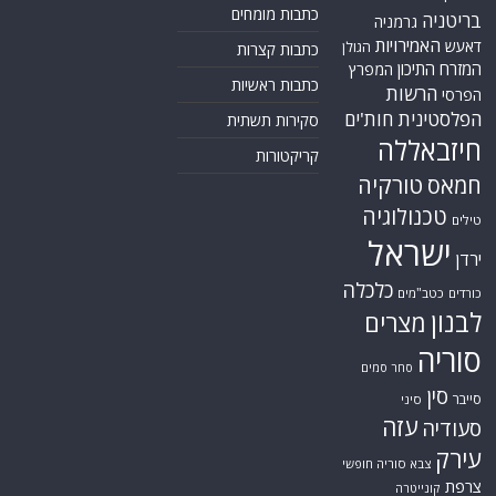
כתבות מומחים
בריטניה
גרמניה
האמירויות
דאעש
הגולן
כתבות קצרות
המזרח התיכון
המפרץ
כתבות ראשיות
הרשות
הפרסי
הפלסטינית
חות'ים
סקירות תשתית
חיזבאללה
קריקטורות
טורקיה
חמאס
טכנולוגיה
טילים
ישראל
ירדן
כלכלה
כורדים
כטב"מים
לבנון
מצרים
סוריה
סחר סמים
סין
סייבר
סיני
עזה
סעודיה
עירק
צבא סוריה חופשי
צרפת
קונייטרה