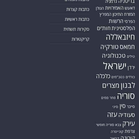
בריטניה
גרמניה
האמירויות
דאעש
הגולן
כתבות קצרות
המזרח התיכון
המפרץ
כתבות ראשיות
הרשות
הפרסי
הפלסטינית
חות'ים
סקירות תשתית
חיזבאללה
קריקטורות
טורקיה
חמאס
טכנולוגיה
טילים
ישראל
ירדן
כלכלה
כורדים
כטב"מים
לבנון
מצרים
סוריה
סחר סמים
סין
סייבר
סיני
עזה
סעודיה
עירק
צבא סוריה חופשי
צרפת
קונייטרה
קורונה
קטאר