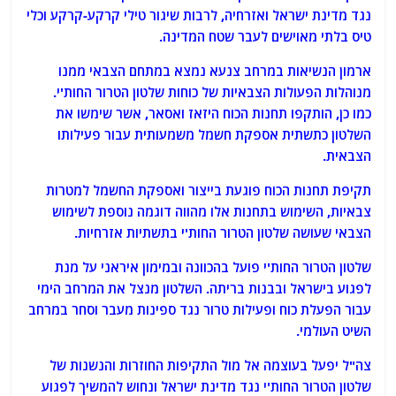
נגד מדינת ישראל ואזרחיה, לרבות שיגור טילי קרקע-קרקע וכלי
טיס בלתי מאוישים לעבר שטח המדינה.
ארמון הנשיאות במרחב צנעא נמצא במתחם הצבאי ממנו
מנוהלות הפעולות הצבאיות של כוחות שלטון הטרור החות'י.
כמו כן, הותקפו תחנות הכוח היזאז ואסאר, אשר שימשו את
השלטון כתשתית אספקת חשמל משמעותית עבור פעילותו
הצבאית.
תקיפת תחנות הכוח פוגעת בייצור ואספקת החשמל למטרות
צבאיות, השימוש בתחנות אלו מהווה דוגמה נוספת לשימוש
הצבאי שעושה שלטון הטרור החות'י בתשתיות אזרחיות.
שלטון הטרור החות'י פועל בהכוונה ובמימון איראני על מנת
לפגוע בישראל ובבנות בריתה. השלטון מנצל את המרחב הימי
עבור הפעלת כוח ופעילות טרור נגד ספינות מעבר וסחר במרחב
השיט העולמי.
צה"ל יפעל בעוצמה אל מול התקיפות החוזרות והנשנות של
שלטון הטרור החות'י נגד מדינת ישראל ונחוש להמשיך לפגוע