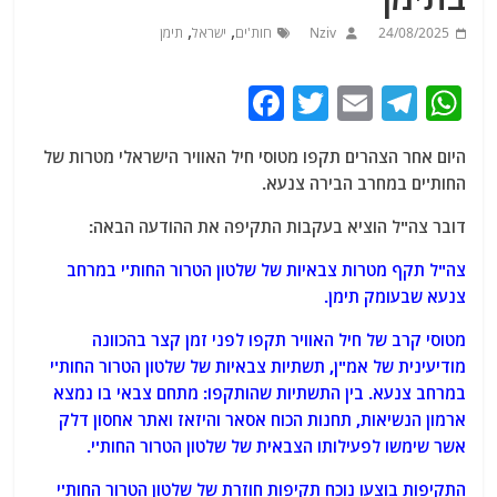
,
,
24/08/2025
Nziv
חות'ים
ישראל
תימן
F
T
E
T
W
a
w
m
el
h
היום אחר הצהרים תקפו מטוסי חיל האוויר הישראלי מטרות של
c
itt
ai
e
at
החות'ים במחרב הבירה צנעא.
e
er
l
g
s
דובר צה"ל הוציא בעקבות התקיפה את ההודעה הבאה:
b
ra
A
o
m
p
צה"ל תקף מטרות צבאיות של שלטון הטרור החות'י במרחב
צנעא שבעומק תימן.
o
p
k
מטוסי קרב של חיל האוויר תקפו לפני זמן קצר בהכוונה
מודיעינית של אמ"ן, תשתיות צבאיות של שלטון הטרור החות'י
במרחב צנעא. בין התשתיות שהותקפו: מתחם צבאי בו נמצא
ארמון הנשיאות, תחנות הכוח אסאר והיזאז ואתר אחסון דלק
אשר שימשו לפעילותו הצבאית של שלטון הטרור החות'י.
התקיפות בוצעו נוכח תקיפות חוזרת של שלטון הטרור החות'י