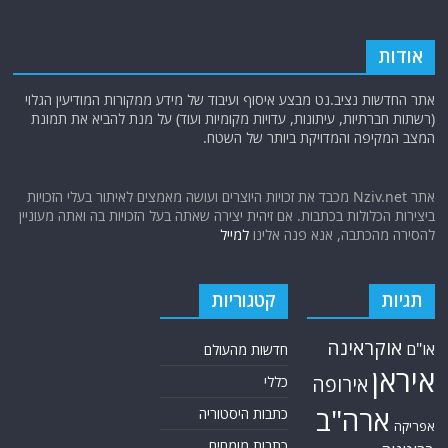
אודות
אתר החדשות נציב.נט מבצע איסוף ועיבוד של מידע ממקורות המודיעין הגלוי
(רשתות חברתיות, עיתונות, עדויות מקומיות ועוד) על מנת להביא את תמונת
המצב המקיפה והמדויקת ביותר של השטח.
אתר Nziv.net מכבד את זכויות היוצרים ועושה מאמצים לאיתור בעלי הזכויות
ביצירות הכלולות בכתבות. אם זיהית יצירה שאתה בעל הזכויות בה ואתה מעוניין
להסירה מהכתבה, אנא פנה אלינו
למייל
תגיות
קטגוריות
אוקראינה
או"ם
חדשות מהעולם
איראן
אירופה
כללי
ארה"ב
כתבות היסטוריה
אפריקה
כתבות מומחים