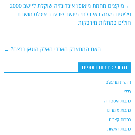
e
er
l
g
s
←
מוקצים מחמת מיאוס? אינדונזיה שוקלת ליישב 2000
b
ra
A
פליטים מעזה באי בלתי מיושב שבעבר איכלס מושבת
o
m
p
חולים במחלות מידבקות
o
p
k
האם המתאבק האגדי האלק הוגאן נרצח?
→
מדורי כתבות נוספים
חדשות מהעולם
כללי
כתבות היסטוריה
כתבות מומחים
כתבות קצרות
כתבות ראשיות