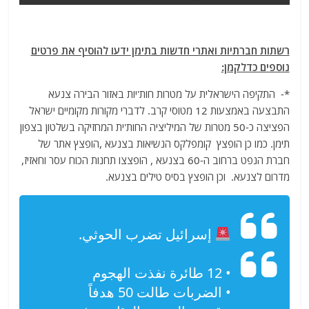
רשתות חברתיות ואתרי חדשות בתימן ידעו להוסיף את פרטים
נוספים כדלקמן:
*- התקיפה הישראלית על מטרות חות'יות באזור הבירה צנעא
התבצעה באמצעות 12 מטוסי קרב. לדברי מקורות מקומיים ישראל
הפציצה כ-50 מטרות של המיליציה החות'ית המחזיקה בשלטון בצפון
תימן. כמו כן הופצץ קומפלקס הנשיאות בצנעא ,הופצץ אתר של
חברת הנפט ברחוב ה-60 בצנעא , הופצצו תחנות הכוח עסר וחאזיז,
מדרום לצנעא. וכן הופצץ בסיס טילים בצנעא.
إسرائيل تضرب الحوثي.
• 12 طائرة نفذت الهجوم
• الضربات طالت 50 هدفاً