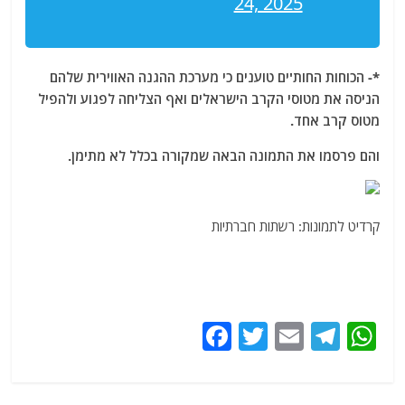
24, 2025
*- הכוחות החות'ים טוענים כי מערכת ההגנה האווירית שלהם
הניסה את מטוסי הקרב הישראלים ואף הצליחה לפגוע ולהפיל
מטוס קרב אחד.
והם פרסמו את התמונה הבאה שמקורה בכלל לא מתימן.
קרדיט לתמונות: רשתות חברתיות
F
T
E
T
W
a
w
m
el
h
c
itt
ai
e
at