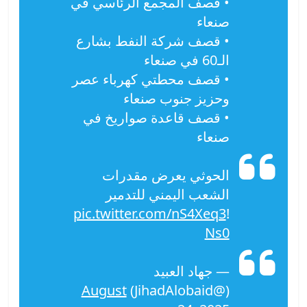
• قصف المجمع الرئاسي في
صنعاء
• قصف شركة النفط بشارع
الـ60 في صنعاء
• قصف محطتي كهرباء عصر
وحزيز جنوب صنعاء
• قصف قاعدة صواريخ في
صنعاء
الحوثي يعرض مقدرات
الشعب اليمني للتدمير
pic.twitter.com/nS4Xeq3
!
Ns0
— جهاد العبيد
August
(@JihadAlobaid)