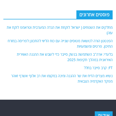
פוסטים אחרונים
מחלקים את השטחים ( ישראל לוקחת את הגדה המערבית וטראמפ לוקח את
עזה)
הפנטגון הורה לנושאת מטוסים שנייה עם כוח הליווי להתכונן לפריסה במזרח
התיכון. פרטים ומשמעויות
בלעדי: ארה"ב השתמשה בנשק סייבר כדי לשבש את ההגנה האווירית
האיראנית במהלך תקיפות 2025
FT: קרב סייבר בחלל
נשיא מצרים הדיח את שר ההגנה ומינה במקומו את רב אלוף אשרף זאהר
מפקד האקדמיה הצבאית
אודות