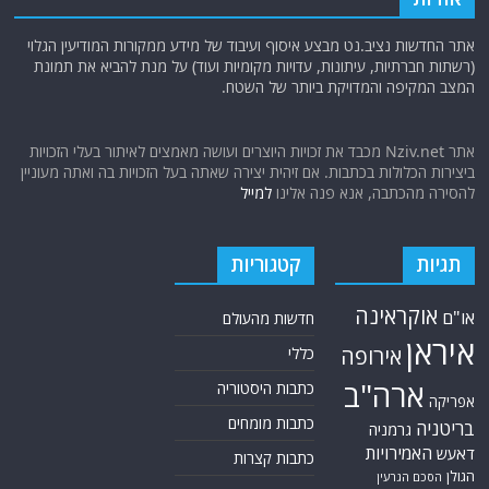
אתר החדשות נציב.נט מבצע איסוף ועיבוד של מידע ממקורות המודיעין הגלוי
(רשתות חברתיות, עיתונות, עדויות מקומיות ועוד) על מנת להביא את תמונת
המצב המקיפה והמדויקת ביותר של השטח.
אתר Nziv.net מכבד את זכויות היוצרים ועושה מאמצים לאיתור בעלי הזכויות
ביצירות הכלולות בכתבות. אם זיהית יצירה שאתה בעל הזכויות בה ואתה מעוניין
להסירה מהכתבה, אנא פנה אלינו
למייל
תגיות
קטגוריות
אוקראינה
או"ם
חדשות מהעולם
איראן
אירופה
כללי
ארה"ב
כתבות היסטוריה
אפריקה
כתבות מומחים
בריטניה
גרמניה
האמירויות
דאעש
כתבות קצרות
הגולן
הסכם הגרעין