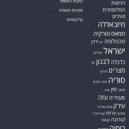
כתבות ראשיות
הרשות
הפלסטינית
סקירות תשתית
חות'ים
קריקטורות
חיזבאללה
חמאס
טורקיה
טכנולוגיה
ירדן
יוון
ישראל
כורדים
לבנון
כלכלה
לוב
מצרים
מרוקו
סוריה
סחר סמים
סין
סייבר
סיני
עזה
סעודיה
עירק
צבא סוריה
צרפת
חופשי
קונייטרה
קורונה
קטאר
רוסיה
רפואה