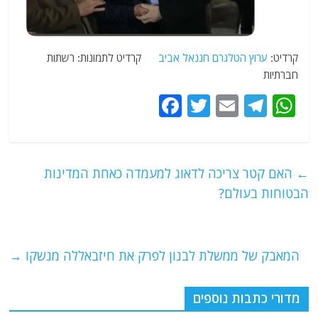
קרדיט:
ערוץ הטלגרם חננאל אביב
קרדיט לתמונות: רשתות
חברתיות
F
T
E
T
W
a
w
m
el
h
c
itt
ai
e
at
e
er
l
g
s
←
האם קטר צריכה לדאוג למעמדה כאחת המדינות
b
ra
A
הבטוחות בעולם?
o
m
p
o
p
המאבק של ממשלת לבנון לפרק את חיזבאללה מנשקו
→
k
מדורי כתבות נוספים