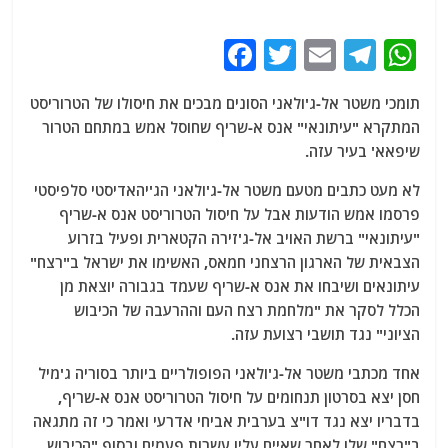
F
T
E
T
W
a
w
m
el
h
תומכי משטר אל-ג'ולאני הסונים מבכים את חיסולו של הטרוריסט
c
itt
ai
e
at
המתקרא "עיתונאי" אנס א-שריף שחוסל אמש במתחם הטרור
e
er
l
g
s
שיפאא' בעיר עזה.
b
ra
A
לא מעט כתבים מטעם משטר אל-ג'ולאני הג'יהאדיסטי סלפיסטי
o
m
p
פרסמו אמש הודעות אבל על חיסול הטרוריסט אנס א-שריף
o
p
"עיתונאי" ברשת האויב אל-ג'זירה הקטארית ופעיל בזרוע
הצבאית של הארגון הרצחני חמאס, האשימו את ישראל ב"רצח"
k
עיתונאים ושיבחו את אנס א-שריף שעמד בגבורה יוצאת מן
הכלל לסקר את "מלחמת רצח העם וההרעבה של הכיבוש
הציוני" נגד תושבי רצועת עזה.
אחד מכתבי משטר אל-ג'ולאני הפופולריים ביותר בסוריה ג'מיל
חסן יצא בסרטון תנחומים על חיסול הטרוריסט אנס א-שריף,
בדבריו יצא נגד דו"צ בערבית אביחי אדרעי ואמר כי זה מתגאה
ב"רצח" שלו לאחר שאיים עליו עשרות פעמים ובסוף "הכיבוש