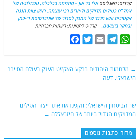
קרדיט: האנליסט
אלי בר און – מתמחה בכלכלה, טכנולוגיה של
אמל”ח כטילים מדויקים ולייזרים רבי עוצמה, ראש צוות הגנה
אקטיבית ואש מנגד של המכון לטרור של אוניברסיטת רייכמן
ובחקר ביצועים.
קרדיט לתמונות: רשתות חברתיות
F
T
E
T
W
a
w
m
el
h
c
itt
ai
e
at
e
er
l
g
s
←
מלחמות היהודים ברקע האקזיט הענק בעולם הסייבר
b
ra
A
הישראלי. דעה
o
m
p
o
p
שר הביטחון הישראלי: תקפנו את אתר ייצור הטילים
k
המדויקים הגדול ביותר של חיזבאללה
→
מדורי כתבות נוספים