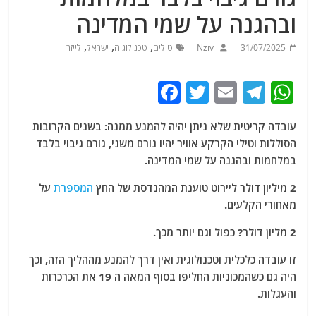
ובהגנה על שמי המדינה
,
,
,
31/07/2025
Nziv
טילים
טכנולוגיה
ישראל
לייזר
F
T
E
T
W
a
w
m
el
h
עובדה קריטית שלא ניתן יהיה להמנע ממנה: בשנים הקרובות
c
itt
ai
e
at
הסוללות וטילי הקרקע אוויר יהיו גורם משני, גורם גיבוי בלבד
e
er
l
g
s
במלחמות ובהגנה על שמי המדינה.
b
ra
A
2 מיליון דולר ליירוט טוענת המהנדסת של החץ
המספרת
על
o
m
p
מאחורי הקלעים.
o
p
2 מליון דולר? כפול וגם יותר מכך.
k
זו עובדה כלכלית וטכנולוגית ואין דרך להמנע מההליך הזה, וכך
היה גם כשהמכוניות החליפו בסוף המאה ה 19 את הכרכרות
והעגלות.