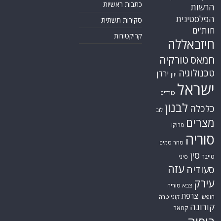
חות'ים
קריקטורות
חיזבאללה
חמאס
טורקיה
טכנולוגיה
ירדן
יוון
ישראל
כורדים
לבנון
כלכלה
לוב
מצרים
מרוקו
סוריה
סחר סמים
סין
סייבר
סיני
עזה
סעודיה
עירק
צבא סוריה
צרפת
חופשי
קונייטרה
קורונה
קטאר
רוסיה
רפואה
שיעים
תוכנית הגרעין