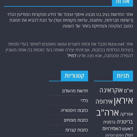
(רשתות חברתיות, עיתונות, עדויות מקומיות ועוד) על מנת להביא את תמונת
המצב המקיפה והמדויקת ביותר של השטח.
אתר Nziv.net מכבד את זכויות היוצרים ועושה מאמצים לאיתור בעלי הזכויות
ביצירות הכלולות בכתבות. אם זיהית יצירה שאתה בעל הזכויות בה ואתה מעוניין
להסירה מהכתבה, אנא פנה אלינו
למייל
תגיות
קטגוריות
אוקראינה
או"ם
חדשות מהעולם
איראן
אירופה
כללי
ארה"ב
כתבות היסטוריה
אפריקה
כתבות מומחים
בריטניה
גרמניה
האמירויות
דאעש
כתבות קצרות
הגולן
הסכם הגרעין
כתבות ראשיות
הרשות
הפלסטינית
סקירות תשתית