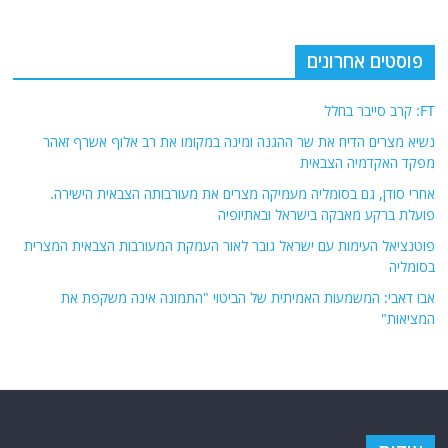
פוסטים אחרונים
FT: קרב סייבר בחלל
נשיא מצרים הדיח את שר ההגנה ומינה במקומו את רב אלוף אשרף זאהר
מפקד האקדמיה הצבאית
אחרי סודן, גם בסומליה מעמיקה מצרים את מעורבותה הצבאית הישירה.
פועלת ברקע מאבקה בישראל ובאתיופיה
פוטנציאל העימות עם ישראל גובר לאור העמקת המעורבות הצבאית המצרית
בסומליה
אבו דאבי: המשמעות האמיתית של הביטוי "התמונה אינה משקפת את
המציאות"
אודות
אתר החדשות נציב.נט מבצע איסוף ועיבוד של מידע ממקורות המודיעין הגלוי