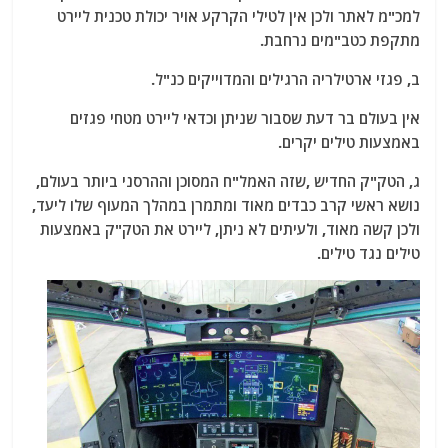
למכ"מ לאתר ולכן אין לטילי הקרקע אויר יכולת טכנית ליירט
מתקפת כטב"מים נרחבת.
ב, פגזי ארטילריה הרגילים והמדוייקים כנ"ל.
אין בעולם בר דעת שסבור שניתן וכדאי ליירט מטחי פגזים
באמצעות טילים יקרים.
ג, הטק"ק החדיש ,שזה האמל"ח המסוכן וההרסני ביותר בעולם,
נושא ראשי קרב כבדים מאוד ומתמרן במהלך המעוף שלו ליעד,
ולכן קשה מאוד, ולעיתים לא ניתן, ליירט את הטק"ק באמצעות
טילים נגד טילים.