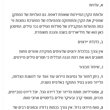
א, עלויות
עלותת הקרן המיירטת שואפת לאפס. גם העלויות של המתקן
שמפיק את הקרן והתחזוקה וההפעלה של המערכת נמוכות פי
כמה מהעלות המקבילה של סוללות הטילים נגד טילים. החיסכון
כאן הוא של מיליארדים בשנה והגנה משופרת.
ב, כלכלת יירוטים
אין צורך בכלכלת ירוטים שלעיתים מפקירה אזורים פחות
חשובים ו/או את רמת הגנה הכללית כי חסרים טילים מיירטים.
ג, שיפור מבצעי
1, ניתן לחזור על נסיונות היירוט עוד ועוד עד להשגת הצלחה,
הלייזר פוגע בטיל התוקף באלפית השניה.
2, ווסטריליות:
תותח הלייזר יוכל ליירט הכל. יוכל ליירט כטב"מים,
פגזים, מטוסי קרב ובעיקר טילים בליסטיים ארוכי טווח.
3, טווח היירוט גדול:
אין צורך בכמות גדולה ובסוגים רבים של