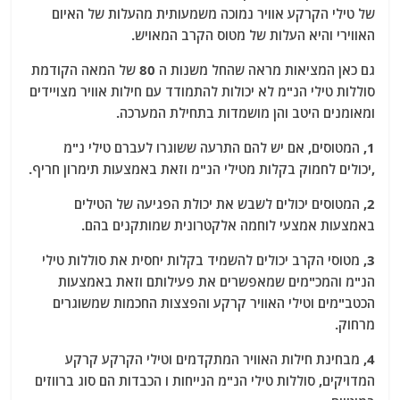
של טילי הקרקע אוויר נמוכה משמעותית מהעלות של האיום
האווירי והיא העלות של מטוס הקרב המאויש.
גם כאן המציאות מראה שהחל משנות ה 80 של המאה הקודמת
סוללות טילי הנ"מ לא יכולות להתמודד עם חילות אוויר מצויידים
ומאומנים היטב והן מושמדות בתחילת המערכה.
1, המטוסים, אם יש להם התרעה ששוגרו לעברם טילי נ"מ
,יכולים לחמוק בקלות מטילי הנ"מ וזאת באמצעות תימרון חריף.
2, המטוסים יכולים לשבש את יכולת הפגיעה של הטילים
באמצעות אמצעי לוחמה אלקטרונית שמותקנים בהם.
3, מטוסי הקרב יכולים להשמיד בקלות יחסית את סוללות טילי
הנ"מ והמכ"מים שמאפשרים את פעילותם וזאת באמצעות
הכטב"מים וטילי האוויר קרקע והפצצות החכמות שמשוגרים
מרחוק.
4, מבחינת חילות האוויר המתקדמים וטילי הקרקע קרקע
המדויקים, סוללות טילי הנ"מ הנייחות ו הכבדות הם סוג ברווזים