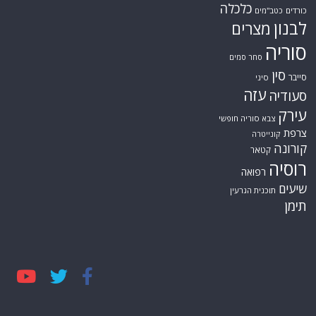
כלכלה
כורדים
כטב"מים
לבנון
מצרים
סוריה
סחר סמים
סין
סייבר
סיני
עזה
סעודיה
עירק
צבא סוריה חופשי
צרפת
קונייטרה
קורונה
קטאר
רוסיה
רפואה
שיעים
תוכנית הגרעין
תימן