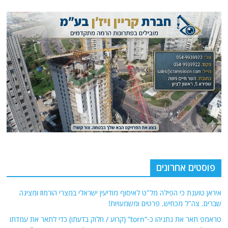
פוסטים אחרונים
איראן טוענת כי הפילה מל"ט לאיסוף מודיעין ישראלי במצרי הורמוז ומציגה
שברים. צה"ל מכחיש. פרטים ומשמעויות!
טראמפ תאר את נתניהו כ-“torn” (קרוע / חלוק בדעתו) כדי לתאר את עמדתו