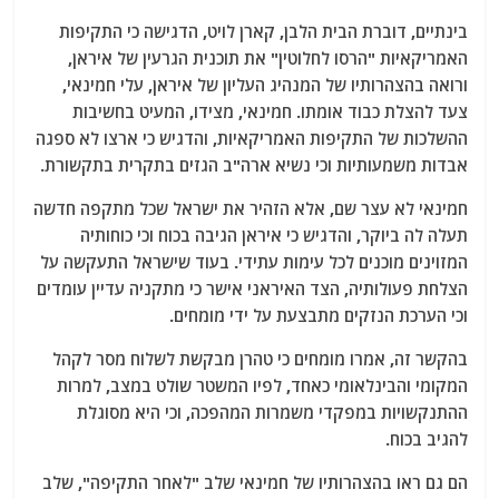
בינתיים, דוברת הבית הלבן, קארן לויט, הדגישה כי התקיפות
האמריקאיות "הרסו לחלוטין" את תוכנית הגרעין של איראן,
ורואה בהצהרותיו של המנהיג העליון של איראן, עלי חמינאי,
צעד להצלת כבוד אומתו. חמינאי, מצידו, המעיט בחשיבות
ההשלכות של התקיפות האמריקאיות, והדגיש כי ארצו לא ספגה
אבדות משמעותיות וכי נשיא ארה"ב הגזים בתקרית בתקשורת.
חמינאי לא עצר שם, אלא הזהיר את ישראל שכל מתקפה חדשה
תעלה לה ביוקר, והדגיש כי איראן הגיבה בכוח וכי כוחותיה
המזוינים מוכנים לכל עימות עתידי. בעוד שישראל התעקשה על
הצלחת פעולותיה, הצד האיראני אישר כי מתקניה עדיין עומדים
וכי הערכת הנזקים מתבצעת על ידי מומחים.
בהקשר זה, אמרו מומחים כי טהרן מבקשת לשלוח מסר לקהל
המקומי והבינלאומי כאחד, לפיו המשטר שולט במצב, למרות
ההתנקשויות במפקדי משמרות המהפכה, וכי היא מסוגלת
להגיב בכוח.
הם גם ראו בהצהרותיו של חמינאי שלב "לאחר התקיפה", שלב