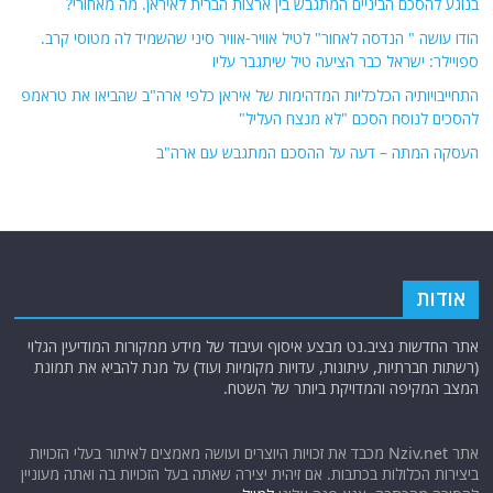
בנוגע להסכם הביניים המתגבש בין ארצות הברית לאיראן. מה מאחורי?
הודו עושה " הנדסה לאחור" לטיל אוויר-אוויר סיני שהשמיד לה מטוסי קרב.
ספויילר: ישראל כבר הציעה טיל שיתגבר עליו
התחייבויותיה הכלכליות המדהימות של איראן כלפי ארה"ב שהביאו את טראמפ
להסכים לנוסח הסכם "לא מנצח העליל"
העסקה המתה – דעה על ההסכם המתגבש עם ארה"ב
אודות
אתר החדשות נציב.נט מבצע איסוף ועיבוד של מידע ממקורות המודיעין הגלוי
(רשתות חברתיות, עיתונות, עדויות מקומיות ועוד) על מנת להביא את תמונת
המצב המקיפה והמדויקת ביותר של השטח.
אתר Nziv.net מכבד את זכויות היוצרים ועושה מאמצים לאיתור בעלי הזכויות
ביצירות הכלולות בכתבות. אם זיהית יצירה שאתה בעל הזכויות בה ואתה מעוניין