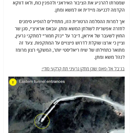
שמטרתו להרגיע את הציבור האיראני ולהפגין כוח, ולאו דווקא
הקדמה לכניעה מיידית או למשא ומתן.
אך למרות ההסלמה הרטורית הזו, מתחילים להופיע סימנים
לחזרה אפשרית לשולחן המשא ומתן. עבאס ארא'צ'י, סגן שר
החוץ לשעבר של איראן, דיבר על "נזק חמור" למתקני גרעין,
וציין כי ארצו שוקלת לדרוש פיצויים על המתקפות. צעד זה
מתואר כתחילתו של שיח ריאליסטי יותר, המשקף רצון מרומז
לנהל משא ומתן.
בג'בל אל-פאס שוכן מתקן גרעיני תת-קרקעי סודי: