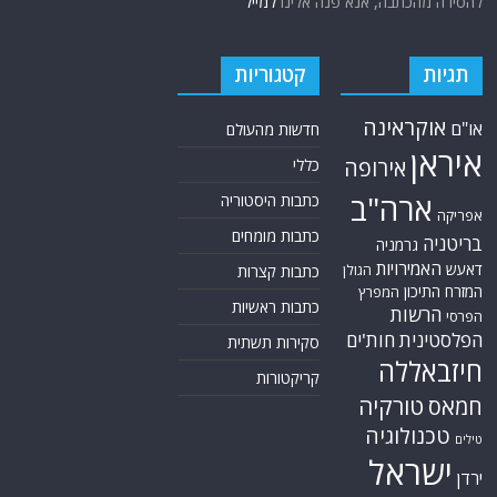
להסירה מהכתבה, אנא פנה אלינו
למייל
תגיות
קטגוריות
אוקראינה
או"ם
חדשות מהעולם
איראן
אירופה
כללי
ארה"ב
כתבות היסטוריה
אפריקה
כתבות מומחים
בריטניה
גרמניה
האמירויות
דאעש
הגולן
כתבות קצרות
המזרח התיכון
המפרץ
כתבות ראשיות
הרשות
הפרסי
הפלסטינית
חות'ים
סקירות תשתית
חיזבאללה
קריקטורות
טורקיה
חמאס
טכנולוגיה
טילים
ישראל
ירדן