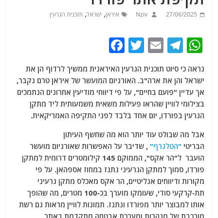
,
,
27/06/2025
Nziv
איראן
ישראל
תוכנית הגרעין
F
T
E
T
W
a
w
m
el
h
נראה כי סיוט תוכנית הגרעין האיראנית ממשיך לרדוף הן את
c
itt
ai
e
at
ישראל והן את ארה"ב. האורניום המועשר של איראן טרם נקבר,
e
er
l
g
s
אך עדיין "פועם בחיים", על פי דיווחי מודיעין אחרונים הנתמכים
b
ra
A
בצילומי לוויין שהראו פעילות משאית משמעותית ליד מתקן
הגרעין בפורדו, יום אחד בלבד לפני התקיפה האמריקאית.
o
m
p
o
p
אבל מה שבולט עוד יותר הוא מה שחשף העיתון
הבריטי
"הטלגרף"
, שדיבר על האפשרות שאורניום מועשר
k
הועבר ל"הר אקס", הממוקם 145 קילומטרים דרומית למתקן
פורדו, סמוך למתקן הגרעיני נתנז במחוז אספהאן. על פי
מקורות ודיווחים אנליטיים, הר אקס מאכלס מתקן גרעיני
תת-קרקעי סודי, שעומקו מוערך בכ-100 מטרים, מה שהופך
אותו למבוצר יותר מפורדו ונתנז. תמונות לוויין מראות גם רשת
מורכבת של מנהרות ומערכת אבטחה מתקדמת באתר.