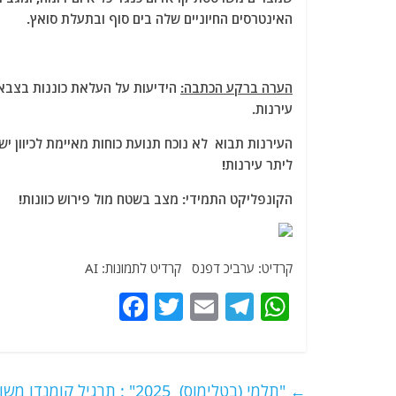
האינטרסים החיוניים שלה בים סוף ובתעלת סואץ.
הערה ברקע הכתבה:
הידיעות על העלאת כוננות בצבא 
עירנות.
העירנות תבוא לא נוכח תנועת כוחות מאיימת לכיוון 
ליתר עירנות!
הקונפליקט התמידי: מצב בשטח מול פירוש כוונות!
קרדיט: ערביכ דפנס קרדיט לתמונות: AI
F
T
E
T
W
a
w
m
el
h
c
itt
ai
e
at
e
er
l
g
s
←
"תלמי (בטלימוס) 2025" : תרגיל קומנדו משותף לצבאות מצרים וקפריסין