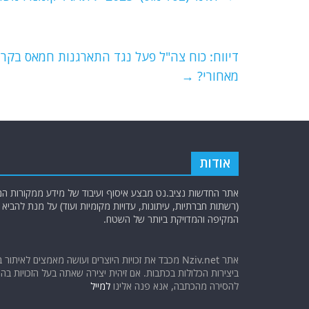
b
ra
A
o
m
p
o
p
דיווח: כוח צה"ל פעל נגד התארגנות חמאס בקרבת
מאחורי?
→
k
אודות
אתר החדשות נציב.נט מבצע איסוף ועיבוד של מידע ממקורות המוד
(רשתות חברתיות, עיתונות, עדויות מקומיות ועוד) על מנת להבי
המקיפה והמדויקת ביותר של השטח.
אתר Nziv.net מכבד את זכויות היוצרים ועושה מאמצים לאיתור 
ביצירות הכלולות בכתבות. אם זיהית יצירה שאתה בעל הזכויות בה ו
להסירה מהכתבה, אנא פנה אלינו
למייל