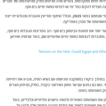
ידות ימיות מתקדמות. צעדים אלה מגיעים כחלק מהיערכותה של מצרים
 תצליח להקים נמל ימי או לפרוס כוחות ימיים בים סוף.
מקורות מצביעים על הסכם שיתוף פעולה איראני-אתיופי שנחתם במאי 2025, הכולל שיתוף מודיעין והעברת טכנולוגיית ייצור
ק השפעתה של טהרן באפריקה.
 יותר את תמונת הביטחון בים סוף. רוב המדינות הגובלות בים סוף,
מתנגדות לנוכחות כוחות ימיים אתיופיים שם, בעוד שרוסיה ואיראן
במהלך ביקורו במוסקבה ופגישתו עם נשיא רוסיה, והביע את דחייתה
. הוא גם נפגש עם שר החוץ האיראני בקהיר, כחלק מניסיון מצרים
וק השפעתה באזור.
 את השפעתה האזורית ולהשיג הישגים פוליטיים וכלכליים, בעוד
ה את מאמציה לשפר את יכולות ההגנה הימיות שלה ולהגן על