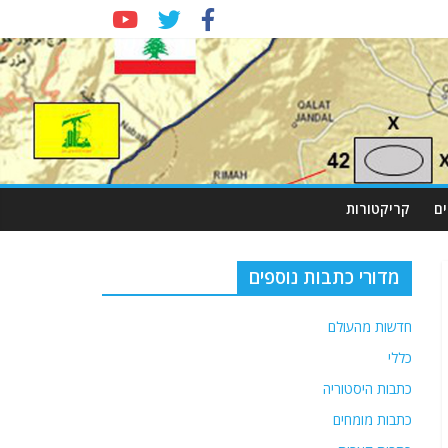
ם
קריקטורות
מדורי כתבות נוספים
חדשות מהעולם
כללי
כתבות היסטוריה
כתבות מומחים