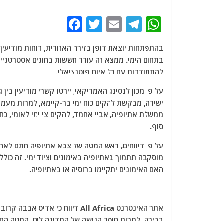
F
T
E
T
W
a
w
m
el
h
בהתפתחות יוצאת דופן בזירה האזורית, דוחות מודיעין 
c
itt
ai
e
at
בתחום הימי. ממצא זה עורר חששות בחוגים אסטרטגיי
e
er
l
g
s
להתמודדות עם כל איום פוטנציאלי.
b
ra
A
על פי מכון לנסינג האמריקאי, יירטו קשרי מודיעין בין
o
m
p
ישירה, מבקשת להקים כוח ימי בר-קיימא, למרות מעמד
o
p
ממשלת אתיופיה, אביי אחמד, להקים צי ימי לאומי, 
סוף.
k
על פי דיווחים, ראש המטה של ​​צבא אתיופיה חתם לאח
האם האימונים יתקיימו ברוסיה או באתיופיה.
בבירה, למרות חוסר הגישה של המדינה לים. המטה החד