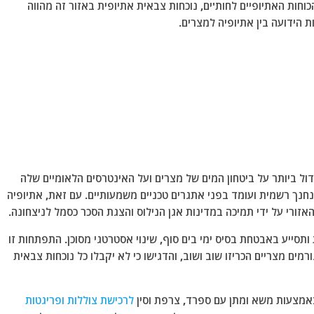
חות האתיופיים לחות'ים, נוכחות צבאית אתיופית באזור זה מהווה
ת הידועה בין אתיופיה למצרים.
ול ביותר על ביטחון המים של מצרים ועל האינטרסים הלאומיים שלה
נס הגדול של אתיופיה (GERD), שטרם נחנך רשמית ועומד בפני אתגרים טכניים משמעותיים. עם זאת, אתיופיה
זורי על ידי תמיכה במדינות אגן הנילוס והצגת הסכר כסמל לניצחונה.
ותסייע באבטחת בסיס ימי בים סוף, שינוי אסטרטגי מסוכן. התפתחות זו
רמים מצריים הכריזו שוב ושוב, והדגישו כי לא יקבלו כל נוכחות צבאית
 באמצעות משא ומתן עם ספרד, צרפת וסין
לרכישת צוללות ופריגטות