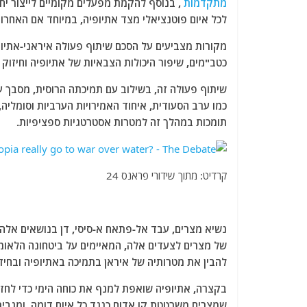
מתקדמות
, בנוסף להקמת מפעלים מקומיים לייצור יח
לכל איום פוטנציאלי מצד אתיופיה, במיוחד אם האחרונה
כטב"מים, שיפור היכולות הצבאיות של אתיופיה וחיזו
שיתוף פעולה זה, בשילוב עם תמיכתה הרוסית, מסבך עוד
כמו ערב הסעודית, איחוד האמירויות הערביות וסומליה, 
תומכות במהלך זה למטרות אסטרטגיות ספציפיות.
קרדיט: מתוך שידורי פראנס 24
נשיא מצרים, עבד אל-פתאח א-סיסי, דן בנושאים אלה 
של מצרים לצעדים אלה, המאיימים על ביטחונה הלאומי
להבין את מטרותיה של איראן בתמיכה באתיופיה ובחיז
בקצרה, אתיופיה שואפת למנף את כוחה הימי כדי לחזק
שמצרים משרטטת קו אדום כנגד כל איום דומה, ומגביר