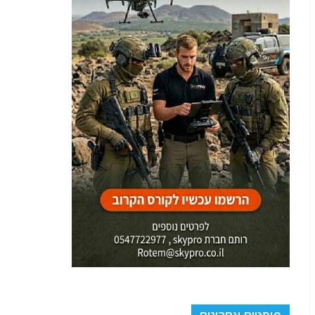
פוסטים אחרונים
טראמפ: הולכים להשמיד את המתקן הגרעיני הסודי
והמבוצר ביותר באיראן בהרי הזגרוס. ספוילר: אפשר
ואיראן מסתירה שם את האורניום המועשר
ראיונות מצולמים על ענייני דיומא בעולם הערבי עם האתר
"נציב.נט": ראיון מס' 48 אודות מטרה אסטרטגית
ששלחה מסר אמריקאי חריף לאיראן וכיצד מילטו את
הנשיא טראמפ מטורקיה לאחר איום על חייו
פרוטקשן ימי
אותות בשמי המזרח התיכון: רשתות החירום של פיקוד
המרכז האמריקני נפתחו בבת אחת. מי מאחורי החשיפה?
לקראת מהלך גדול ? צבא ארה"ב השמיש בשעות
האחרונות רשתות קשר צבאיות ומערכות קשר מוצפנות
באופן חסר תקדים במרחב מיצר הורמוז