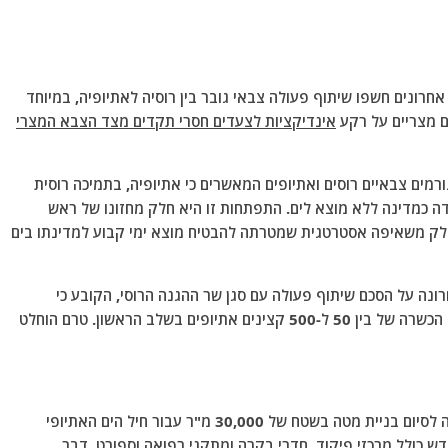
אחרונים חשפו שיתוף פעולה צבאי גובר בין רוסיה לאתיופיה, במיוחד
ם מצריים על רקע
אינדיקציות לצעדים חסרי תקדים מצד הצבא המצרי
 גורמים צבאיים רוסים ואתיופים המאשרים כי אתיופיה, בתמיכה רוסית
ה כמדינה ללא מוצא לים. התפתחות זו היא חלק מחזונו של ראש
כחלק משאיפה אסטרטגית שמטרתה להבטיח מוצא ימי קבוע למדינתו בים
רונה על הסכם שיתוף פעולה עם סגן שר ההגנה הרוסי, הקובע כי
מוסקבה תתמוך באתיופיה באימונים וציוד ימי. זה כולל הכשרה של בין 50 ל-500 קצינים אתיופים בשלב הראשון. טרם הוחלט
אתר האינטרנט All Africa דיווח כי אדיס אבבה קרובה לסיום בניית מטה בשטח של 30,000 מ"ר עבור חיל הים האתיופי
ש כולל מרכזי פיקוד, חדרי בקרה ומתקני רפואה וספורט, דבר