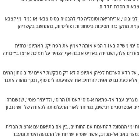
צבאית חסרת תקדים.
לג'יבוטי, אריתריאה וסומליה כדי להבטיח בסיס צבאי או נמל ימי לצבא
קמת מתקן כזה מסיבות ביטחוניות ופוליטיות, בהתחשב בקשריהן
 ימי משלה באזור הניע אותה לאמץ את הפרויקט האתיופי כחזית
עדים אלה, ושגרירה באדיס אבבה אף הצהיר על תמיכת ארצו ב"זכותה
על רקע הערכות לפיהן אתיופיה לא רק מבקשת לאיים על ביטחון המים
 אלא כעת גם שואפת להרחיב את השפעתה לים סוף, ובכך מהווה אתגר
מצרים עבד אל-פתאח א-סיסי לעמיתו הרוסי, ולדימיר פוטין, שנשמרה
ם אסטרטגיים רגישים, במיוחד לאור התעלמותה לכאורה של וושינגטון
וח ימי המסוגל להתעמת עם החות'ים, בין אם בתיאום עם ארצות הברית
במצר באב אל-מנדב, אשר ישפיע ישירות על התנועה הימית ומעבר