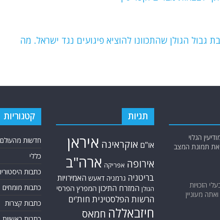
 גבול הגולן שהתכוונו להוציא פיגועים נגד ישראל. מה
תגיות
קטגוריות
יעין הגלוי
איראן
חדשות מהעולם
אוקראינה
או"ם
א את תמונת המצב
כללי
ארה"ב
אירופה
אפריקה
כתבות היסטוריה
בריטניה
האמירויות
גרמניה
דאעש
בעלי הזכויות
המזרח התיכון
כתבות מומחים
המפרץ הפרסי
הגולן
אתה מעוניין
הרשות הפלסטינית
חות'ים
כתבות קצרות
חיזבאללה
חמאס
כתבות ראשיות