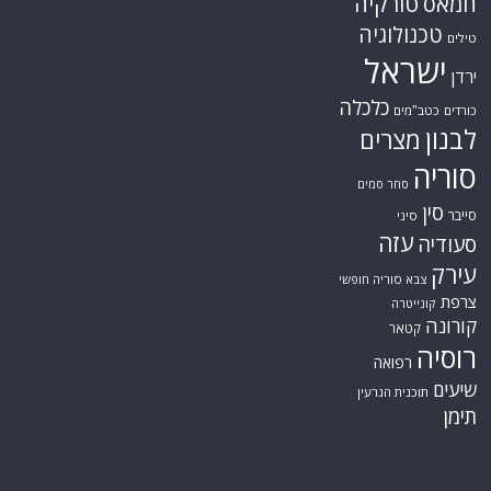
טורקיה
חמאס
טכנולוגיה
טילים
ישראל
ירדן
כלכלה
כורדים
כטב"מים
לבנון
מצרים
סוריה
סחר סמים
סין
סייבר
סיני
עזה
סעודיה
עירק
צבא סוריה חופשי
צרפת
קונייטרה
קורונה
קטאר
רוסיה
רפואה
שיעים
תוכנית הגרעין
תימן