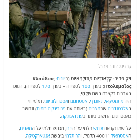
קרדיט: דובר צה"ל
ויקיפדיה: קְלָאוּדִיוֹס פְּתוֹלֶמָאיוֹס
(ב
יוונית
:
Κλαύδιος
Πτολεμαῖος
;‏ בערך
100
לספירה – בערך
170
לספירה), המוכר
בעברית בקצרה בשם
תַּלְמַי
,
היה
מתמטיקאי
,
גאוגרף
,
אסטרונום
ו
אסטרולוג
יווני
. תלמי חי
ב
אלכסנדריה
שב
מצרים
(באותה עת
פרובינקיה רומית
) ונחשב
כאסטרונום החשוב ביותר ב
עת העתיקה
.
על שמו נקראו
מכתש
תלמי על ה
ירח
, מכתש תלמי על ה
מאדים
,
ה
אסטרואיד
"4001 תלמי", ו
הר תלמי
ביבשת
אנטארקטיקה
.