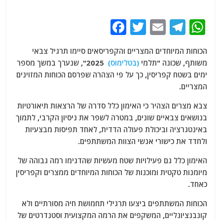
F
T
E
T
W
a
w
m
el
h
הכוחות המיוחדים המצריים והקפריסאים סיימו תרגיל צבאי
c
itt
ai
e
at
משותף, שכונה "תלמי
(בטלימוס)
2025", שנערך במשך מספר
e
er
l
g
s
ימים בשטח קפריסין, כך על פי הצהרה שפרסם הכוחות המזוינים
b
ra
A
המצריים.
o
m
p
צבא מצרים הצהיר כי האימון כלל סדרה של הרצאות תיאורטיות
o
p
בנושאים צבאיים שונים, במטרה לשפר את ניסיון הקרבי, לתמוך
באינטגרציה וביכולת פעולה הדדית, לאחד תפיסות מבצעיות
k
ולחדד את כישורי אנשי הצוות המשתתפים.
האימון כלל גם פעילויות שטח מעשיות שהדגימו רמה גבוהה של
מיומנות טקטית ומוכנות של הכוחות המיוחדים ממצרים וקפריסין
כאחד.
הכוחות המשתתפים ביצעו תרגילי תחמושת חיה מסורתיים ולא
קונבנציונליים, המשקפים את הרמה המקצועית וסטנדרטים של