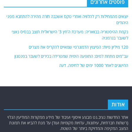
פוסטים אחרונים
יוצאים מהמחילות רק להלוויה ואחרי טקס אשכבה חזרה מהירה להתחבא מפני
היהודים
נקמת ההיסטוריה בבוואריה: מערכת ה'חץ 3' הישראלית תוצב בבסיס נאצי
לשעבר בגרמניה
120 מיליון פיות: הפיצוץ הדמוגרפי שמאיים להקריס את מצרים
עב"מים מתחת למים: התופעה הימית שמטרידה בכירים לשעבר בפנטגון
ההישגים לאחר 1000 ימים של לחימה. דעה
אודות
אתר החדשות נציב.נט מבצע איסוף ועיבוד של מידע ממקורות המודיעין הגלוי
(רשתות חברתיות, עיתונות, עדויות מקומיות ועוד) על מנת להביא את תמונת
המצב המקיפה והמדויקת ביותר של השטח.