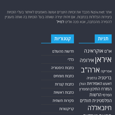
אתר Nziv.net מכבד את זכויות היוצרים ועושה מאמצים לאיתור בעלי הזכויות
ביצירות הכלולות בכתבות. אם זיהית יצירה שאתה בעל הזכויות בה ואתה מעוניין
להסירה מהכתבה, אנא פנה אלינו
למייל
תגיות
קטגוריות
אוקראינה
או"ם
חדשות מהעולם
איראן
אירופה
כללי
ארה"ב
כתבות היסטוריה
אפריקה
כתבות מומחים
בריטניה
גרמניה
האמירויות
דאעש
הגולן
כתבות קצרות
המזרח התיכון
המפרץ
כתבות ראשיות
הרשות
הפרסי
הפלסטינית
חות'ים
סקירות תשתית
חיזבאללה
קריקטורות