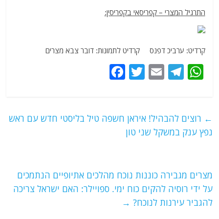
התרגיל המצרי – קפריסאי בקפריסין:
קרדיט: ערביכ דפנס קרדיט לתמונות: דובר צבא מצרים
F
T
E
T
W
a
w
m
el
h
c
itt
ai
e
at
e
er
l
g
s
←
רוצים להבהיל! איראן חשפה טיל בליסטי חדש עם ראש
b
ra
A
נפץ ענק במשקל שני טון
o
m
p
o
p
מצרים מגבירה כוננות נוכח מהלכים אתיופיים הנתמכים
k
על ידי רוסיה להקים כוח ימי. ספויילר: האם ישראל צריכה
להגביר עירנות לנוכח?
→