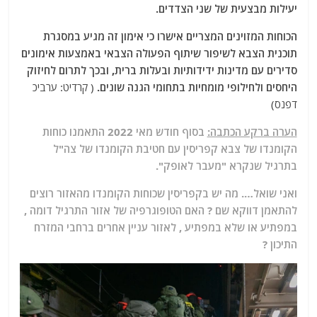
יעילות מבצעית של שני הצדדים.
הכוחות המזוינים המצריים אישרו כי אימון זה מגיע במסגרת
תוכנית הצבא לשיפור שיתוף הפעולה הצבאי באמצעות אימונים
סדירים עם מדינות ידידותיות ובעלות ברית, ובכך לתרום לחיזוק
היחסים ולחילופי מומחיות בתחומי הגנה שונים.
( קרדיט: ערביכ
דפנס)
הערה ברקע הכתבה:
בסוף חודש מאי 2022 התאמנו כוחות
הקומנדו של צבא קפריסין עם חטיבת הקומנדו של צה"ל
בתרגיל שנקרא
"מעבר לאופק"
.
ואני שואל…. מה יש בקפריסין שכוחות הקומנדו מהאזור רוצים
להתאמן דווקא שם ? האם הטופוגרפיה של אזור התרגיל דומה ,
במפתיע או שלא במפתיע , לאזור עניין אחרים ברחבי המזרח
התיכון ?