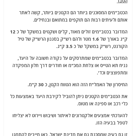
הסבר
הכטב"מים המסוכנים ביותר הם הקטנים ביותר, קשה לאתר
אותם ולעיתים רבות הם תוקפים במתואם ובנחילים.
המדובר בכטב"מים זולים מאוד, קלים ושקטים במשקל של כ 12
ק"ג באורך של 1.6 מטר ולהם רש"ק בסגנון הרש"ק של טיל
הקורנט, רש"ק במשקל של כ 3.5 ק"ג.
המדובר בכטב"מים שמתרסקים על נקודה חשובה על היעד,
נניח תא הטייס או צלחת המכ"מ או חודרים דרך חלון המפקדה
ומתפוצצים וכד'.
החיסרון של האמל"ח הזה הוא הטווח הקטן, כ 30 ק"מ.
את הכטב"מים הקטנים ניתן להוביל לקירבת היעד באמצעות כל
כלי רכב או ספינה או מטוס.
להערכתי אמצעים אלקטרונים לאיתור ושיבוש ויירוט לא יצליחו
לטפל בבעיה הזו.
זו גם בעיה שמסכנת גם את מדינת ישראל, כאן חייבים להתמגן