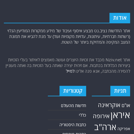
אודות
אתר החדשות נציב.נט מבצע איסוף ועיבוד של מידע ממקורות המודיעין הגלוי
(רשתות חברתיות, עיתונות, עדויות מקומיות ועוד) על מנת להביא את תמונת
המצב המקיפה והמדויקת ביותר של השטח.
אתר Nziv.net מכבד את זכויות היוצרים ועושה מאמצים לאיתור בעלי הזכויות
ביצירות הכלולות בכתבות. אם זיהית יצירה שאתה בעל הזכויות בה ואתה מעוניין
להסירה מהכתבה, אנא פנה אלינו
למייל
תגיות
קטגוריות
אוקראינה
או"ם
חדשות מהעולם
איראן
אירופה
כללי
ארה"ב
כתבות היסטוריה
אפריקה