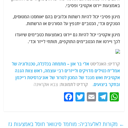
באמצעות יירוט אקטיבי ופסיבי.
מיגון פסיבי יכול להיות רשתות וכלובים בהם יאוחסנו המטוסים,
הטנקים וכד', הכטב"ם יתנפץ על הסורגים או הרשתות.
מיגון אקטיבי יכול להיות גם יירוט באמצעות כטב"מים שיועדו
לכך ויירטו את הכטב"מים התוקפים, תותחי לייזר וכד'.
קרדיט: האנליסט
אלי בר און – מתמחה בכלכלה, טכנולוגיה של
אמל”ח כטילים מדויקים ולייזרים רבי עוצמה, ראש צוות הגנה
אקטיבית ואש מנגד של המכון לטרור של אוניברסיטת רייכמן
ובחקר ביצועים.
קרדיט לתמונות
: צבא אוקראינה
F
T
E
T
W
a
w
m
el
h
c
itt
ai
e
at
e
er
l
g
s
←
מקורות לאלערביה: מוחמד סינוואר חוסל באמצעות גז