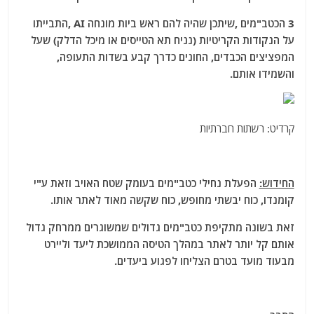
3 הכטב"מים ,שיתכן שהיה להם ראש ביות מונחה AI ,התבייתו
על הנקודות הקריטיות (נניח תא הטייסים או מיכל הדלק) שעל
המפציצים הכבדים, החונים כדרך קבע בשדות התעופה,
והשמידו אותם.
קרדיט: רשתות חברתיות
החידוש:
הפעלת נחילי כטב"מים בעומק שטח האויב וזאת ע"י
קומנדו, כוח יבשתי מחופש, כוח שקשה מאוד לאתר אותו.
זאת בשונה מתקיפת כטב"מים גדולים שמשוגרים ממרחק גדול
אותם קל יותר לאתר במהלך הטיסה הממושכת ליעד וליירט
מבעוד מועד בטרם הצליחו לפגוע ביעדים.