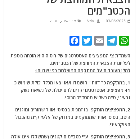
הכטב"מים
,
03/06/2025
Nziv
אוקראינה
רוסיה
F
T
E
T
W
a
w
m
el
h
השמדת צי המפציצים האסטרטגים של רוסיה היא הוכחה נוספת
c
itt
ai
e
at
לעליונות הצבאית המוחצת של הכטב"מים.
e
er
l
g
s
להלן העובדות על המתקפה המוצלחת כפי שדווחו:
b
ra
A
1, במתקפה כך דווח " הושמדו ו/או יצאו מכלל יכולת שימוש כ
o
m
p
41 מפציצים אסטרטגים יקרים להם יכולת של נשיאת נשק
o
p
גרעיני, ס"ה כשליש מהסד"כ הרוסי.
k
2, המפציצים הותקפו בו זמנית בבסיסי אוויר שמורים ומוגנים
היטב, בסיסי אוויר שממוקמים במרחק של אלפי ק"מ מהגבול
האוקראיני.
3, המפציצים הותקפו ע"י כטב"מים קטנים (שמשקלו אינו עולה