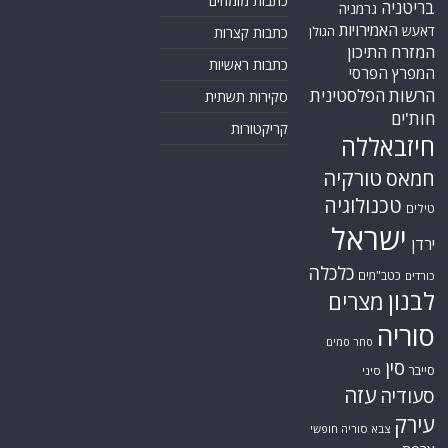
כתבות מומחים
בריטניה
גרמניה
האמירויות
דאעש
הגולן
כתבות קצרות
המזרח התיכון
כתבות ראשיות
המפרץ הפרסי
הרשות הפלסטינית
סקירות תשתית
חות'ים
קריקטורות
חיזבאללה
טורקיה
חמאס
טכנולוגיה
טילים
ישראל
ירדן
כלכלה
כטב"מים
כורדים
לבנון
מצרים
סוריה
סחר סמים
סין
סייבר
סיני
עזה
סעודיה
עירק
צבא סוריה חופשי