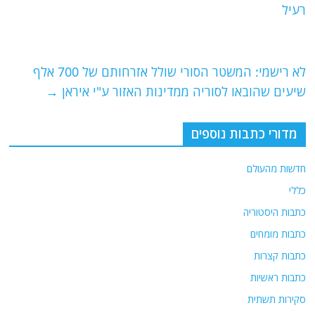
b
ra
A
רעיל
o
m
p
o
p
לא רישמי: המשטר הסורי שולל אזרחותם של 700 אלף
k
שיעים שהובאו לסוריה ממדינות האזור ע"י איראן
→
מדורי כתבות נוספים
חדשות מהעולם
כללי
כתבות היסטוריה
כתבות מומחים
כתבות קצרות
כתבות ראשיות
סקירות תשתית