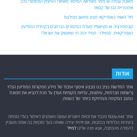
תאונת עבודה או מסר מאיראן? הסיפור מאחורי הפיצוץ המסתורי בלב
אימפריית הגז של קטאר
חיל האוויר האמריקאי מציג מחשב מפלצת
קונספירציה או מציאות? סערת הפיטורים הנרחבים בקהילת המודיעין
האמריקאית. ספויילר: תמיד יהיה מי שיאשים את ישראל!
אודות
אתר החדשות נציב.נט מבצע איסוף ועיבוד של מידע ממקורות המודיעין הגלוי
(רשתות חברתיות, עיתונות, עדויות מקומיות ועוד) על מנת להביא את תמונת
המצב המקיפה והמדויקת ביותר של השטח.
אתר Nziv.net מכבד את זכויות היוצרים ועושה מאמצים לאיתור בעלי הזכויות
ביצירות הכלולות בכתבות. אם זיהית יצירה שאתה בעל הזכויות בה ואתה מעוניין
להסירה מהכתבה, אנא פנה אלינו
למייל