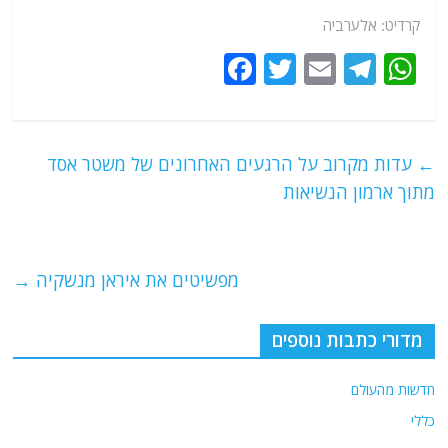
קרדיט: אלערביה
F
T
E
T
W
a
w
m
el
h
c
itt
ai
e
at
e
er
l
g
s
←
עדות מקרוב על הרגעים האחרונים של משטר אסד
b
ra
A
מתוך ארמון הנשיאות
o
m
p
o
p
מפשיטים את איראן מנשקיה
→
k
מדורי כתבות נוספים
חדשות מהעולם
כללי