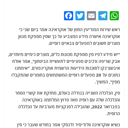
F
T
E
T
W
a
w
m
el
h
ראש שירות המודיעין החוץ של אוקראינה אמר ביום שני כי
c
itt
ai
e
at
אוקראינה אישרה מידע המצביע על כך שסין מספקת מגוון
e
er
l
g
s
מוצרים חשובים למפעלים צבאיים רוסיים.
b
ra
A
"יש מידע לפיו סין מספקת מכונות כלים, מוצרים כימיים מיוחדים,
o
m
p
אבק שריפה ורכיבים ספציפיים לתעשיית הביטחון", אמר אולח
o
p
איבשצ'נקו לסוכנות הידיעות הרשמית אוקרינפורם. "אימתנו
נתונים על 20 מפעלים רוסיים המשתמשים בחומרים שהתקבלו
k
מסין", המשיך.
סין, הכלכלה השנייה בגודלה בעולם, מחזקת את קשרי הסחר
והכלכלה שלה עם רוסיה מאז פרוץ המלחמה באוקראינה
בפברואר 2022, שהובילה לסנקציות מערביות על הכלכלה
הרוסית.
נשיא אוקראינה וולודימיר זלנסקי אמר בחודש שעבר כי סין