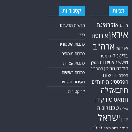
תגיות
קטגוריות
אוקראינה
או"ם
חדשות מהעולם
איראן
אירופה
כללי
ארה"ב
כתבות היסטוריה
אפריקה
כתבות מומחים
בריטניה
גרמניה
האמירויות
דאעש
הגולן
כתבות קצרות
המזרח התיכון
המפרץ
כתבות ראשיות
הרשות
הפרסי
הפלסטינית
חות'ים
סקירות תשתית
חיזבאללה
קריקטורות
טורקיה
חמאס
טכנולוגיה
טילים
ישראל
ירדן
כלכלה
כורדים
כטב"מים