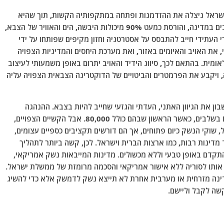
 ישראל ניצלה את ההזדמנות ופתחה במתקפותיה הקשות, תוך שהיא
מוציאה לפועל מאות תקיפות אוויריות על שטחים נרחבים במדינה, והורסת כמעט 90% מיכולות היבשה, הים והאוויר של הצבא,
 העתידי חייב להתבסס על אסטרטגיה וחזון מקיפים שפותחו על ידי
את האויב והאיומים באזור, ואת מערכת היחסים והמדיניות הצפויה
מית. בהתאם לכך, סיווג הידיד והאויב יתרום באופן משמעותי לעיצוב
, ויקבע את הפרמטרים והביטויים של הדוקטרינה הצבאית הצפויה עליה
ן את הגיוון האתני, העדתי והגזעי שחייב להיות בצבא. ההנהגה
בדמשק מתכננת להכין 300,000 עד 400,000 לוחמים בשלבים, כאשר הראשון שבהם כולל 80,000. אבל הקשיים הצפויים,
ל, שוקי הנשק כיום פתוחים, אך הם דורשים תקציבים כספיים עצומים,
דינות רבות, כמו ארצות הברית וישראל.
לכן, קשה ביותר לתהליך
קדם באופן טבעי וללא מכשולים. מדינות המייבאות נשק אמריקאי,
א אותו לסוריה ללא אישור אמריקאי והסכמה מרומזת של ממשלת ישראל.
מדינה מזרחית או מערבית אחרת לא תייצא נשק לדמשק אלא כדי להשיג
שה לקבל וליישם.