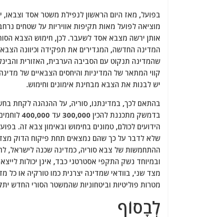
בפועל, מאז היום הראשון לנפילת משטר אסד וצבאו,
אותן ירשה מצבא אסד לשעבר. לכן, חימוש הצבא הסורי
המדינה החדשה, המגדירים את תפקידה וכיוונה הצבאי, 
שהמדינה תנקוט עם הסביבה הערבית, האזורית והבינלאו
קווי המתאר של המדיניות והיחסים הצבאיים של מדינה
יש לבנות את הצבא מבחינת אימונים וחימוש.
בהתאם לכך, במדינתנו, סוריה, על ההנהגה לקחת בחשבו
הידועים לכולם, טמונים בחימוש ובאימון צבא זה. בפוע
שלא לדבר על כך שהם נמצאים תחת פיקוח הדוק מצד מ
ההתחמשות של צבא סוריה, כמדינה שכנה לישראל, להת
ובמיוחד נשק התקפי אסטרטגי כבד, אינן יכולות לייצ
מצד שני, בוודאי שמדינה יצרנית כמו טורקיה או כל 
מטרות פוליטיות וביטחוניות שהמשטר הסורי החדש יתק
לְבָסוֹף