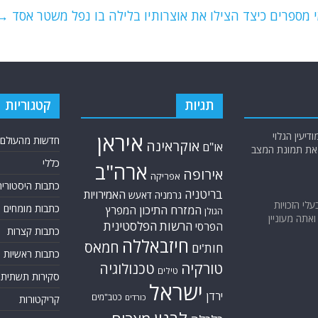
מי מספרים כיצד הצילו את אוצרותיו בלילה בו נפל משטר אסד
→
תגיות
קטגוריות
יעין הגלוי
איראן
חדשות מהעולם
אוקראינה
או"ם
א את תמונת המצב
כללי
ארה"ב
אירופה
אפריקה
כתבות היסטוריה
בריטניה
האמירויות
גרמניה
דאעש
בעלי הזכויות
כתבות מומחים
המזרח התיכון
המפרץ
הגולן
אתה מעוניין
הרשות הפלסטינית
הפרסי
כתבות קצרות
חיזבאללה
חמאס
חות'ים
כתבות ראשיות
טורקיה
טכנולוגיה
טילים
סקירות תשתית
ישראל
ירדן
כטב"מים
כורדים
קריקטורות