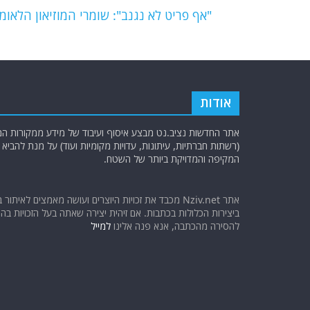
o
p
"אף פריט לא נגנב": שומרי המוזיאון הלאו
k
אודות
אתר החדשות נציב.נט מבצע איסוף ועיבוד של מידע ממקורות המוד
(רשתות חברתיות, עיתונות, עדויות מקומיות ועוד) על מנת להבי
המקיפה והמדויקת ביותר של השטח.
אתר Nziv.net מכבד את זכויות היוצרים ועושה מאמצים לאיתור 
ביצירות הכלולות בכתבות. אם זיהית יצירה שאתה בעל הזכויות בה ו
להסירה מהכתבה, אנא פנה אלינו
למייל