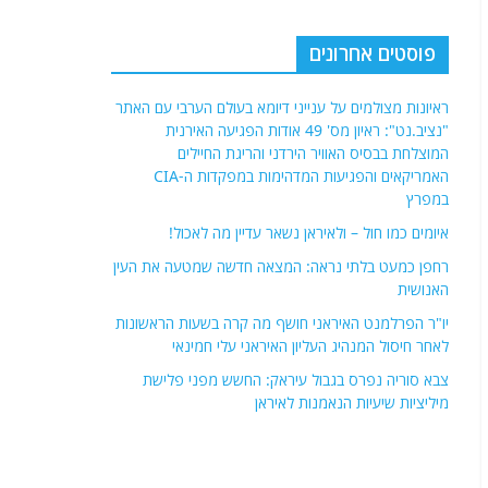
פוסטים אחרונים
ראיונות מצולמים על ענייני דיומא בעולם הערבי עם האתר
"נציב.נט": ראיון מס' 49 אודות הפגיעה האירנית
המוצלחת בבסיס האוויר הירדני והריגת החיילים
האמריקאים והפגיעות המדהימות במפקדות ה-CIA
במפרץ
איומים כמו חול – ולאיראן נשאר עדיין מה לאכול!
רחפן כמעט בלתי נראה: המצאה חדשה שמטעה את העין
האנושית
יו"ר הפרלמנט האיראני חושף מה קרה בשעות הראשונות
לאחר חיסול המנהיג העליון האיראני עלי חמינאי
צבא סוריה נפרס בגבול עיראק: החשש מפני פלישת
מיליציות שיעיות הנאמנות לאיראן