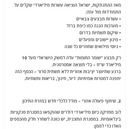
מאז ההתנתקות, ישראל הוציאה עשרות מיליארדי שקלים על
התמודדות מול עזה:
• עשרות מבצעים צבאיים
• מערכות הגנה כמו כיפת ברזל
• שיקום תשתיות בדרום
• מיגון יישובים ומפעלים
• גיוסי מילואים שחוזרים כל שנה
רק מבצע “שומר החומות” עלה למשק הישראלי מעל 10
מיליארד ש”ח – בלי תוצאה אסטרטגית.
ברגע שתיווצר יציבות אזורית ללא תשתית טרור – הכסף הזה
יתפנה למטרות אמיתיות: דיור, חינוך, בריאות ותשתיות.
2. שיתוף פעולה אזורי – מודל כלכלי חדש במזרח התיכון
לוב מחזיקה כיום מיליארדי דולרים שהוקפאו במסגרת סנקציות
בינלאומיות. במסגרת התוכנית, יש כוונה לשחרר חלק מהכספים
האלו כדי לממן: