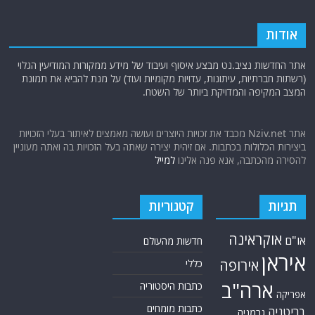
אודות
אתר החדשות נציב.נט מבצע איסוף ועיבוד של מידע ממקורות המודיעין הגלוי
(רשתות חברתיות, עיתונות, עדויות מקומיות ועוד) על מנת להביא את תמונת
המצב המקיפה והמדויקת ביותר של השטח.
אתר Nziv.net מכבד את זכויות היוצרים ועושה מאמצים לאיתור בעלי הזכויות
ביצירות הכלולות בכתבות. אם זיהית יצירה שאתה בעל הזכויות בה ואתה מעוניין
להסירה מהכתבה, אנא פנה אלינו
למייל
תגיות
קטגוריות
אוקראינה
או"ם
חדשות מהעולם
איראן
אירופה
כללי
ארה"ב
כתבות היסטוריה
אפריקה
כתבות מומחים
בריטניה
גרמניה