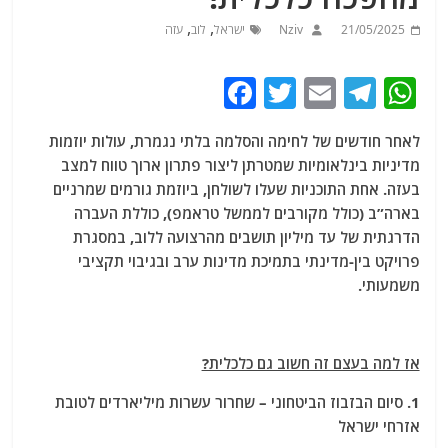
,
,
21/05/2025
Nziv
ישראל
לוב
עזה
F
T
E
T
W
a
w
m
el
h
לאחר חודשים של לחימה והסלמה בלתי נגמרת, עולות יוזמות
c
itt
ai
e
at
מדיניות בינלאומיות שמטרתן ליצור פתרון ארוך טווח למצב
e
er
l
g
s
בעזה. אחת התוכניות שעלו לשולחן, ביוזמת גורמים שמרניים
b
ra
A
בארה”ב (כולל מקורבים לממשל טראמפ), כוללת העברה
הדרגתית של עד מיליון תושבים מהרצועה ללוב, במסגרת
o
m
p
פרויקט בין-מדינתי בתמיכת מדינות ערב ובגיבוי תקציבי
o
p
משמעותי.
k
אז למה בעצם זה חשוב גם כלכלית?
1. סיום הבזבוז הביטחוני – שחרור עשרות מיליארדים לטובת
אזרחי ישראל