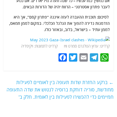
אם נמשיך כמו עכשיו – כל שנה תעלה מיליארדים. אם ננוע
לעבר פתרון אסטרטגי – הרווח יהיה של הדורות הבאים.
לסיכום: תוכנית ההעברה לעזה איננה “פתרון קסם”, אך היא
הזדמנות נדירה להפוך את הגלגל הכלכלי. במקום לממן חמאס,
לממן עתיד – בישראל, בלוב, ובאזור כולו.
קרדיט: ערוץ הטלגרם סמרט וויו קרדיט לתמונות: ויקיפדיה
F
T
E
T
W
a
w
m
el
h
c
itt
ai
e
at
e
er
l
g
s
←
ברקע החזרת שדות תעופה בין לאומיים לפעילות
b
ra
A
מחודשת, סוריה דוחקת ברוסיה לנטוש את שדה התעופה
o
m
p
חמיימים כדי להכשירו לפעילות בין לאומית. חלק ב'
o
p
k