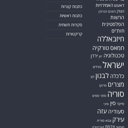
האמירויות
דאעש
כתבות קצרות
הגולן
הסכם הגרעין
כתבות ראשיות
הרשות
הפלסטינית
סקירות תשתית
חות'ים
קריקטורות
חיזבאללה
חמאס
טורקיה
טכנולוגיה
ירדן
יוון
ישראל
כורדים
לבנון
כלכלה
לוב
מצרים
מרוקו
סוריה
סחר סמים
סין
סייבר
סיני
עזה
סעודיה
עירק
צבא סוריה
צרפת
חופשי
קונייטרה