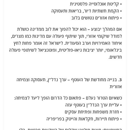
• קליטת אוכלוסייה פלסטינית
• הקמת תשתיות דיור, בריאות ותעסוקה
• פיתוח אזורים נטושים בלוב
אם המהלך יבוצע – הוא יכול להפוך את לוב ממדינה כושלת
למודל שיקומי אזורי, תוך שיתוף פעולה עם מדינות כמו מצרים,
איחוד האמירויות וערב הסעודית. לישראל זה אומר פחות לחץ
בינלאומי, יותר יציבות גיאו-פוליטית, ופוטנציאל לשיתופי פעולה
חדשים.
3. בנייה מחודשת של העוטף – ערך נדל”ן, תעסוקה וצמיחה
אזורית
כשאיום הטרור נעלם – פתאום כל הדרום הופך ליעד לצמיחה:
• עליית ערך הנדל”ן בעוטף עזה
• חזרת משפחות ופתיחת עסקים
• פיתוח תיירות, חקלאות והייטק בפריפריה