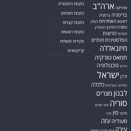
ארה"ב
כתבות היסטוריה
אפריקה
כתבות מומחים
בריטניה
גרמניה
האמירויות
דאעש
הגולן
כתבות קצרות
המזרח התיכון
המפרץ
כתבות ראשיות
הרשות
הפרסי
הפלסטינית
חות'ים
סקירות תשתית
חיזבאללה
קריקטורות
טורקיה
חמאס
טכנולוגיה
טילים
ישראל
ירדן
כלכלה
כורדים
כטב"מים
לבנון
מצרים
סוריה
סחר סמים
סין
סייבר
סיני
עזה
סעודיה
עירק
צבא סוריה חופשי