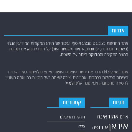
אודות
אתר החדשות נציב.נט מבצע איסוף ועיבוד של מידע ממקורות המודיעין הגלוי
(רשתות חברתיות, עיתונות, עדויות מקומיות ועוד) על מנת להביא את תמונת
המצב המקיפה והמדויקת ביותר של השטח.
אתר Nziv.net מכבד את זכויות היוצרים ועושה מאמצים לאיתור בעלי הזכויות
ביצירות הכלולות בכתבות. אם זיהית יצירה שאתה בעל הזכויות בה ואתה מעוניין
להסירה מהכתבה, אנא פנה אלינו
למייל
תגיות
קטגוריות
אוקראינה
או"ם
חדשות מהעולם
איראן
אירופה
כללי