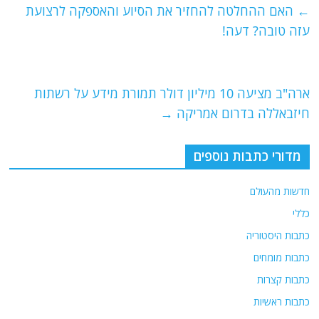
e
er
l
g
s
←
האם ההחלטה להחזיר את הסיוע והאספקה לרצועת
b
ra
A
עזה טובה? דעה!
o
m
p
o
p
ארה"ב מציעה 10 מיליון דולר תמורת מידע על רשתות
k
חיזבאללה בדרום אמריקה
→
מדורי כתבות נוספים
חדשות מהעולם
כללי
כתבות היסטוריה
כתבות מומחים
כתבות קצרות
כתבות ראשיות