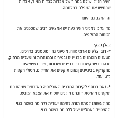
העיר הנ"ל ושילם במחיר של אבדות כבדות מאוד, אבדות
שהחישו את המפלה במלחמה.
זה המצב גם היום!
מדוע? כי למגיני העיר כעת יש אמצעים רבים שמסכנים את
הכוחות התוקפים.
להלן חלק:
*- רובי צלפים ארוכי טווח, מיטעני גחון מוטמנים בדרכים,
מטענים מוטמנים בבניינים ובפירים ובמנהרות ומופעלים מרחוק,
מנהרות שמקשרות בין בניינים ושכונות, פירים שיוצאים
מהקרקע בביניינים ןמהם תוקפים את החיילים, מטולי רקטות
נ"ט ועוד.
*- זאת בנוסף לקירות המבנים ולאוכלוסיה האזרחית שמהם הם
תוקפים מהמסתור ובהם מוגנים יחסית את הצבא הכובש.
מה לעשות? לפתח תורת לחימה יעודית ללחימה בשטח בנוי
ולהצטייד באמל"ח יעיל ללחימה בשטח בנוי.