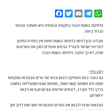
F
T
E
T
W
a
w
m
el
h
הלחימה בשטח הבנוי בתקופה הנוכחית היא האתגר הצבאי
c
itt
ai
e
at
הגדול ביותר.
e
er
l
g
s
עובדה: נכון להיום בלחימה בשטח פתוח אין במזרח התיכון
b
ra
A
למדינת ישראל ולצה"ל גורמים שיכולים לסכן את העליונות
o
m
p
שלנו, לא כך המצב בלחימה בשטח הבנוי.
o
p
k
רקע כללי
גם בעבר בעת העתיקה כיבוש צבאי של ערים מבוצרות ומוקפות
חומה היה משימה קשה מאוד, משימה שגם כשהצליחה נמשכה
בדרך כלל זמן רב, לעיתים חודשים וגם שנים.(ראו כיבוש
ירושלים).
הצבאות שרצו לכבוש את הערים המבוצרות עשו זאת לרוב תוך