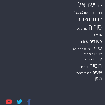
ישראל
ירדן
כלכלה
כורדים
כטב"מים
לבנון
מצרים
סוריה
סחר סמים
סין
סייבר
סיני
עזה
סעודיה
עירק
צבא סוריה חופשי
צרפת
קונייטרה
קורונה
קטאר
רוסיה
רפואה
שיעים
תוכנית הגרעין
תימן