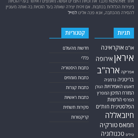
אתר Nziv.net מכבד את זכויות היוצרים ועושה מאמצים לאיתור בעלי הזכויות
ביצירות הכלולות בכתבות. אם זיהית יצירה שאתה בעל הזכויות בה ואתה מעוניין
להסירה מהכתבה, אנא פנה אלינו
למייל
תגיות
קטגוריות
אוקראינה
או"ם
חדשות מהעולם
איראן
אירופה
כללי
ארה"ב
כתבות היסטוריה
אפריקה
כתבות מומחים
בריטניה
גרמניה
האמירויות
דאעש
הגולן
כתבות קצרות
המזרח התיכון
המפרץ
כתבות ראשיות
הרשות
הפרסי
הפלסטינית
חות'ים
סקירות תשתית
חיזבאללה
קריקטורות
טורקיה
חמאס
טכנולוגיה
טילים