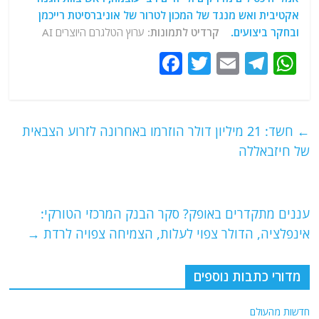
אקטיבית ואש מנגד של המכון לטרור של אוניברסיטת רייכמן
ובחקר ביצועים.
קרדיט לתמונות
: ערוץ הטלגרם היוצרים AI
F
T
E
T
W
a
w
m
el
h
c
itt
ai
e
at
e
er
l
g
s
←
חשד: 21 מיליון דולר הוזרמו באחרונה לזרוע הצבאית
b
ra
A
של חיזבאללה
o
m
p
o
p
עננים מתקדרים באופק? סקר הבנק המרכזי הטורקי:
k
אינפלציה, הדולר צפוי לעלות, הצמיחה צפויה לרדת
→
מדורי כתבות נוספים
חדשות מהעולם