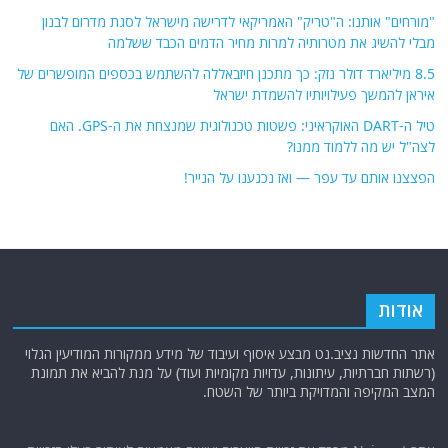
"מורחים" אותנו: ה"טריק" האמריקאי לדרישה מישראל לסגת מדרום לבנון
מבלי להשיג את מטרותיה למרות מחיר הדמים הכבד ששלמה
8.5 מיליארד דולר נזק: כך מתכנן חיזבאללה להשתמש בכספים המופשרים של
איראן להמשך פעילויותיו להשמדת ישראל
טיל ה-DART האוקראיני: פשטות טכנולוגית שמנצחת את ה-GPS. האם
לצה"ל יש מה ללמוד ממנו?
הפצצנו אותם עד עפר — ואז נכנענו על הנייר!
אודות
אתר החדשות נציב.נט מבצע איסוף ועיבוד של מידע ממקורות המודיעין הגלוי
(רשתות חברתיות, עיתונות, עדויות מקומיות ועוד) על מנת להביא את תמונת
המצב המקיפה והמדויקת ביותר של השטח.