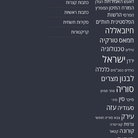
האמירויות
דאעש
הגולן
כתבות קצרות
המזרח התיכון
המפרץ
כתבות ראשיות
הרשות
הפרסי
הפלסטינית
חות'ים
סקירות תשתית
חיזבאללה
קריקטורות
טורקיה
חמאס
טכנולוגיה
טילים
ישראל
ירדן
כלכלה
כורדים
כטב"מים
לבנון
מצרים
סוריה
סחר סמים
סין
סייבר
סיני
עזה
סעודיה
עירק
צבא סוריה חופשי
צרפת
קונייטרה
קורונה
קטאר