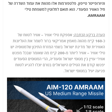
והיורופייטר טייפון. פלטפורמות אלו מהוות את עמוד השדרה של
חיל האוויר הסעודי. הוא תואם לחלוטין למשפחת טילי
AMRAAM.
הערה ברקע הכתבה:
אספקת טילי אוויר – אוויר לטווח של
כ-160 ק"מ מהווה מאמץ אמריקאי ברור לשמר את העליונות
האווירית של מדינת ישראל בשמי המזרח התיכון שלמטוסיה יש
טילי אוויר – אוויר ליותר מ-200 ק"מ מה שאומר שבכל מפגש
אווירי עויין בין מטוסי ישראל וסעודיה, הרי המטוסים הסעודים
יפגשו קודם את הטילים הישראלים בטרם יוכלו להגיע לטווח
פגיעה יעיל במטוסי ישראל.