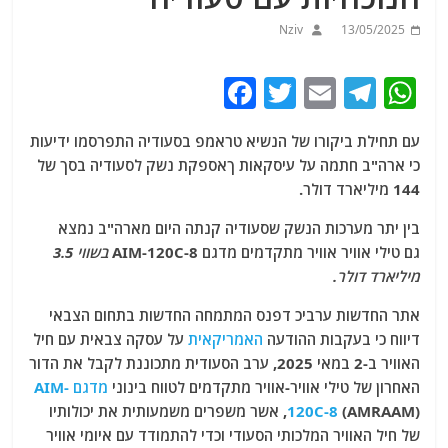
Nziv
13/05/2025
F
T
E
T
W
a
w
m
el
h
עם תחילת ביקורו של הנשיא טראמפ בסעודיה התפרסמו ידיעות
c
itt
ai
e
at
כי ארה"ב חתמה על עיסקאות ךאספקת נשק לסעודיה בסך של
e
er
l
g
s
144 מיליארד דולר.
b
ra
A
בין יתר מערכות הנשק שסעודיה קנתה היום מארה"ב נמצא
o
m
p
גם טילי אוויר אוויר מתקדמים מדגם AIM-120C-8
בשווי 3.5
o
p
מיליארד דולר.
k
אתר החדשות ערביכ דפנס המתמחה החדשות בתחום הצבאי
דיווח כי בעקבות ההודעה
האמריקאית
על עסקה צבאית עם חיל
האוויר ב-2 במאי 2025, ערב הסעודית מתכוננת לקבל את הדור
האחרון של טילי אוויר-אוויר מתקדמים לטווח בינוני
מדגם AIM-
120C-8
(AMRAAM), אשר משפרים משמעותית את יכולותיו
של חיל האוויר המלכותי הסעודי וכדי להתמודד עם איומי אוויר