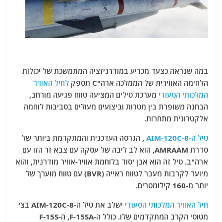
במה שנראה כצעד מכריע במודרניזציה המתמשכת של יכולות
הלחימה האווירית של הממלכה ארה"C תספק
לחיל האוויר
המלכותי הסעודי
מערכת טילים המציעה טווח פגיעה מורחב,
הבחנה משופרת בין מטרות וביצועים מעולים בסביבות לוחמה
אלקטרונית מתחרות.
טיל ה-AIM-120C-8
, הגרסה העדכנית והמתקדמת ביותר של
סדרת AMRAAM, הוא לב ליבה של עסקה עם צבא זר הזו עם
ארה"ב. טיל זה הוא אבן יסוד בלוחמת אוויר-אוויר מודרנית, והוא
מיועד לקרבות מעבר לטווח ראייה (BVR) עם טווח מוערך של
יותר מ-160 קילומטרים.
חיל האוויר המלכותי הסעודי
ישלב את טיל ה-AIM-120C-8 בצי
מטוסי הקרב המתקדמים שלו. כולל ה-F-15SA, ה-F-15S