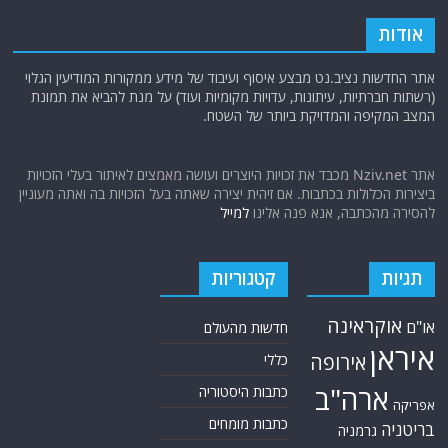
אודות
אתר החדשות נציב.נט מבצע איסוף ועיבוד של מידע ממקורות המודיעין הגלוי
(רשתות חברתיות, עיתונות, עדויות מקומיות ועוד) על מנת להביא את תמונת
המצב המקיפה והמדויקת ביותר של השטח.
אתר Nziv.net מכבד את זכויות היוצרים ועושה מאמצים לאיתור בעלי הזכויות
ביצירות הכלולות בכתבות. אם זיהית יצירה שאתה בעל הזכויות בה ואתה מעוניין
להסירה מהכתבה, אנא פנה אלינו
למייל
תגיות
קטגוריות
אוקראינה
או"ם
חדשות מהעולם
איראן
אירופה
כללי
ארה"ב
כתבות היסטוריה
אפריקה
כתבות מומחים
בריטניה
גרמניה