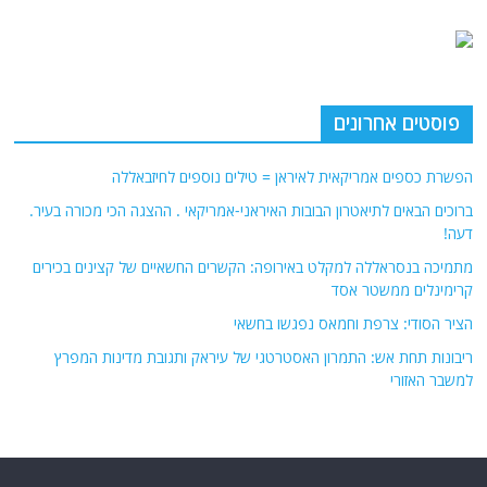
פוסטים אחרונים
הפשרת כספים אמריקאית לאיראן = טילים נוספים לחיזבאללה
ברוכים הבאים לתיאטרון הבובות האיראני-אמריקאי . ההצגה הכי מכורה בעיר.
דעה!
מתמיכה בנסראללה למקלט באירופה: הקשרים החשאיים של קצינים בכירים
קרימינלים ממשטר אסד
הציר הסודי: צרפת וחמאס נפגשו בחשאי
ריבונות תחת אש: התמרון האסטרטגי של עיראק ותגובת מדינות המפרץ
למשבר האזורי