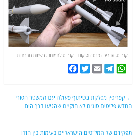
קרדיט: ערביכ דפנס דוט קום קרדיט לתמונות: רשתות חברתיות
F
T
E
T
W
a
w
m
el
h
c
itt
ai
e
at
e
er
l
g
s
←
קפריסין מסלקת בשיתוף פעולה עם המשטר הסורי
b
ra
A
החדש פליטים סונים לא חוקיים שהגיעו דרך הים
o
m
p
o
p
תפקידם של המל"טים הישראליים בעימות בין הודו