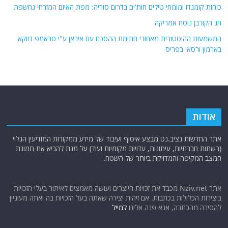
כוחות קומנדו ומומחי טילים חות'ים בדרום סוריה: מפת האיום המזרחי נחשפת
חג הקורבן נוסח אמריקה
המשמעות ההיסטורית מאחורי חתימת ההסכם עם איראן ע"י טראמפ דווקא
בארמון ורסאי בפריס
אודות
אתר החדשות נציב.נט מבצע איסוף ועיבוד של מידע ממקורות המודיעין הגלוי
(רשתות חברתיות, עיתונות, עדויות מקומיות ועוד) על מנת להביא את תמונת
המצב המקיפה והמדויקת ביותר של השטח.
אתר Nziv.net מכבד את זכויות היוצרים ועושה מאמצים לאיתור בעלי הזכויות
ביצירות הכלולות בכתבות. אם זיהית יצירה שאתה בעל הזכויות בה ואתה מעוניין
להסירה מהכתבה, אנא פנה אלינו
למייל