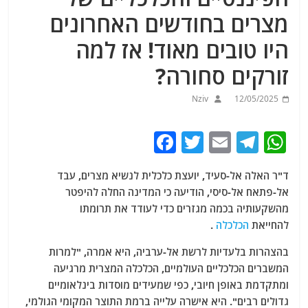
מצרים בחודשים האחרונים
היו טובים מאוד! אז למה
זורקים סחורה?
Nziv
12/05/2025
F
T
E
T
W
a
w
m
el
h
ד"ר האלה אל-סעיד, יועצת כלכלית לנשיא מצרים, עבד
c
itt
ai
e
at
אל-פתאח אל-סיסי, הודיעה כי המדינה החלה להיפטר
e
er
l
g
s
מהשקעותיה בכמה מגזרים כדי לעודד את תרומתו
b
ra
A
להחייאת
הכלכלה
.
o
m
p
בהצהרות בלעדיות לרשת אל-ערביה, היא אמרה, "למרות
o
p
המשברים הכלכליים העולמיים, הכלכלה המצרית מרגיעה
ומתקדמת באופן חיובי, כפי שמעידים מוסדות בינלאומיים
k
גדולים רבים". היא אישרה עלייה ברמת התוצר המקומי הגולמי,