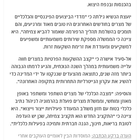
בהכנסות ובנפח היצוא.
יועצת הנשיא גילתה כי "מדדי הביצועים הפיננסיים והכלכליים
של מצרים בחודשים האחרונים היו טובים מאוד ומרגיעים, והם
תומכים בהשלמת תהליך הרפורמה שאמור להביא צמיחה". היא
ציינה כי הממשלה מספקת שירותים משמעותיים ומשפיעים
למשקיעים ומעודדת את זרימת השקעות זרות.
אל-סעיד אישרה כי "קצב ההשקעות הפרטיות במצרים חווה
עלייה משמעותית במהלך השנה הנוכחית, והגיע לרמתו הגבוהה
ביותר מזה שנים, כתוצאה מהצעדים שננקטו על ידי המדינה כדי
להשיג את עקרון הנייטרליות התחרותית בתקופה האחרונה".
והוסיפה: "מצבה הכלכלי של מצרים השתפר ומשתפר באופן
מאוזן ומוחשי, וממשלת מצרים פועלת בהרמוניה לניהול נתיב
כלכלי בטוח עם חזון משולב המעודד פעילויות ייצור וייצוא". היא
ציינה כי "התקציב החדש הוא תקציב צמיחה, שכן יש העדפה
לטובת בריאות, חינוך, הגנה חברתית ותמיכה בפעילות כלכלית".
הערה ברקע הכתבה:
המוסדות הבין לאומיים העוקבים אחרי