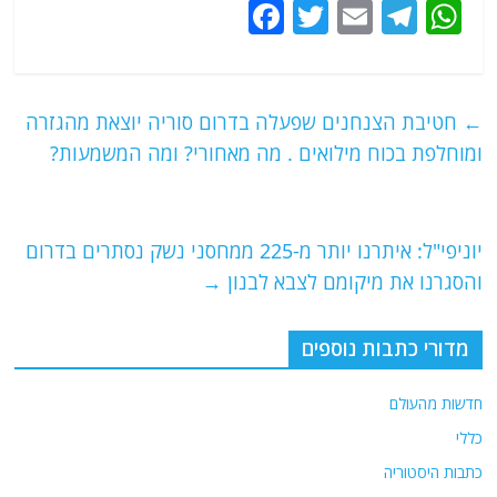
F
T
E
T
W
a
w
m
el
h
c
itt
ai
e
at
e
er
l
g
s
←
חטיבת הצנחנים שפעלה בדרום סוריה יוצאת מהגזרה
b
ra
A
ומוחלפת בכוח מילואים . מה מאחורי? ומה המשמעות?
o
m
p
o
p
יוניפי"ל: איתרנו יותר מ-225 ממחסני נשק נסתרים בדרום
k
והסגרנו את מיקומם לצבא לבנון
→
מדורי כתבות נוספים
חדשות מהעולם
כללי
כתבות היסטוריה