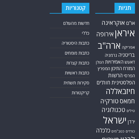
תגיות
קטגוריות
אוקראינה
או"ם
חדשות מהעולם
איראן
אירופה
כללי
ארה"ב
כתבות היסטוריה
אפריקה
כתבות מומחים
בריטניה
גרמניה
האמירויות
דאעש
הגולן
כתבות קצרות
המזרח התיכון
המפרץ
כתבות ראשיות
הרשות
הפרסי
הפלסטינית
חות'ים
סקירות תשתית
חיזבאללה
קריקטורות
טורקיה
חמאס
טכנולוגיה
טילים
ישראל
ירדן
כלכלה
כורדים
כטב"מים