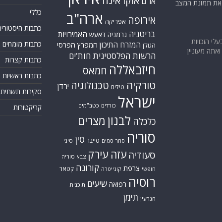
אוקראינה
או"ם
א את תמונת המצב
כללי
ארה"ב
אירופה
אפריקה
כתבות היסטוריה
בריטניה
האמירויות
גרמניה
דאעש
בעלי הזכויות
המזרח התיכון
כתבות מומחים
המפרץ הפרסי
הגולן
אתה מעוניין
הרשות הפלסטינית
חות'ים
כתבות קצרות
חיזבאללה
חמאס
כתבות ראשיות
טורקיה
טכנולוגיה
ירדן
טילים
סקירות תשתית
ישראל
כורדים
כטב"מים
קריקטורות
לבנון
מצרים
כלכלה
סוריה
סין
סייבר
סיני
סחר סמים
עזה
עירק
סעודיה
צבא סוריה
קורונה
צרפת
קטאר
חופשי
קונייטרה
רוסיה
שיעים
רפואה
תוכנית
תימן
הגרעין