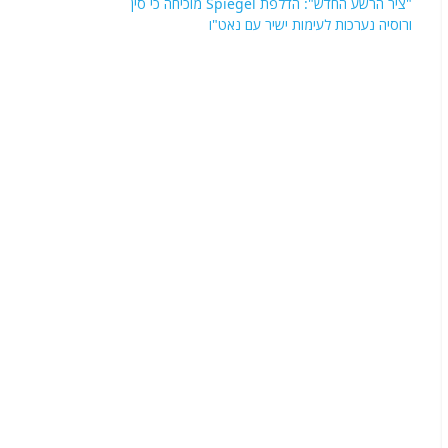
"ציר הרשע החדש": הדלפת Spiegel מוכיחה כי סין
ורוסיה נערכות לעימות ישיר עם נאט"ו