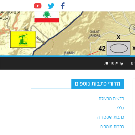
ם
קריקטורות
מדורי כתבות נוספים
חדשות מהעולם
כללי
כתבות היסטוריה
כתבות מומחים