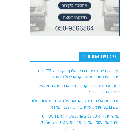
פוסטים אחרונים
מצוד אחרי המדליפים בבית הלבן: חקירת ה-FBI סביב
פגמי האבטחה במטוס הקטארי של טראמפ
למה מסי וכמה משחקני נבחרת ארגנטינה התעקשו
לענוד צמיד "יהודי"?
מכה לחיזבאללה: דמשק הודיעה על תפיסת משלוח טילים
ענק בגבול עיראק שהיה בדרכו ללבנון מאיראן
מאשליית ה-90% למציאות בשטח: האם הפטריוט
האמריקאי נשאר מאחור מול המערכות הישראליות?