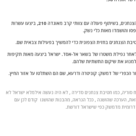
הדובר הוסיף כי במהלך פריסתם בצפון, כוחות חטיבת הצנחנים, בשיתוף פעולה עם צוותי קרב מאוגדה 210, ביצעו עשרות
סו והושמדו מאות כלי נשק.
טיבת הצנחנים בחזית הצפונית כדי להמשיך בפעילות צבאית שם.
 לאחר נפילת משטרו של בשאר אל-אסד. ישראל ביצעה מאות תקיפות
ולמנוע את שיקום התשתיות שלהם.
 הכפרי של דמשק: קוניטרה ודרעא, שם הם השתלטו על אזור החיץ.
 סוריה, כמו חטיבת צנחנים סדירה , לא היה נעשה אילמלא ישראל לא
ת, הערכה שהושגה , ככל הנראה, מהבנות שהושגו קודם לכן עם
דרומית מדמשק כפי שישראל דורשת.