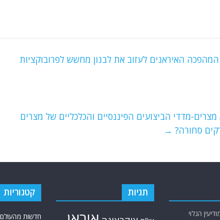
מהפכה האיראנים לעזוב את לבנון מחשש לפרובוקציות
צרים-מדדי הביצועים הפיננסיים והכלכליים של מצרים
רקים סחורה?
→
תגיות
קטגוריות
יעין הגלוי
איראן
חדשות מהעולם