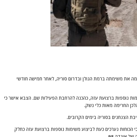
לימה את משימתה ברמת הגולן ובדרום סוריה, לאחר חמישה חודשי
מות נוספות ברצועת עזה, כהכנה להרחבת הפעילות שם. הצבא אישר כי
לכן החרימה מאות כלי נשק.
יבת הצנחנים בסוריה בימים הקרובים.
בר צה"ל, אביחי אדרעי, ציין בפוסט בפלטפורמת X כי הכוחות נערכים כעת לביצוע משימות נוספות ברצועת עזה כחלק
 אוגדה 98.