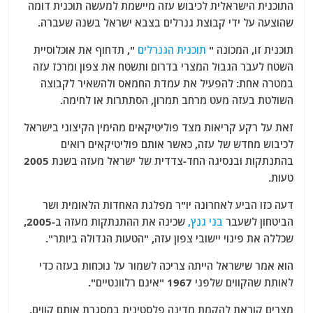
התוכנית הישראלית לכיבוש עזה מיישמת למעשה תוכנית דומה
שהוצעה על ידי קבוצת גנרלים בצבא ישראל בשנה שעברה.
תוכנית זו, המכונה "
תוכנית הגנרלים
", תדחוף את אוכלוסיית
השטח לעבר הגבול המצרי בדרום ותשטח את צפון ומרכז עזה
במטרה אחת: להפעיל את עמדת החמאס ולהשאיר לקבוצה
השולטת בעזה מעט מרחב תמרון, הסתתרות או לחימה.
זאת על רקע קריאות מצד פוליטיקאים מהימין הקיצוני בישראל
לכיבוש מחדש של עזה, כאשר אותם פוליטיקאים רואים
בהתנתקות ובנסיגה החד-צדדית של ישראל מעזה בשנת 2005
טעות.
דעה כזו הביע לאחרונה יו"ר מפלגת האחדות הלאומית ושר
הביטחון לשעבר
בני גנץ,
שכינה את ההתנתקות מעזה ב-2005,
שכללה את פינוי יישובי צפון עזה, "הטעות הגדולה ביותר".
הוא אמר שישראל הייתה צריכה לשמור על נוכחות בעזה כדי
לאותת שהקווים שלפני 1967 "אינם רלוונטיים".
מצרים קוראת להקמת מדינה פלסטינית במסגרת אותם קווים,