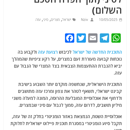
השלום)
,
,
,
10/05/2025
Nziv
ישראל
מצרים
סיני
עזה
F
T
E
T
W
a
w
m
el
h
התוכנית החדשה של ישראל
לכיבוש
רצועת עזה
ולקבוע בה
c
itt
ai
e
at
נוכחות קבועה מעוררת זעם במצרים, על רקע ציפיות שהמהלך
e
er
l
g
s
יביא להגברת ההתעצמות הצבאית בצד המצרי של הגבול עם
b
ra
A
עזה.
o
m
p
התוכנית הישראלית, שנחשפה מוקדם יותר השבוע בישיבת
o
p
קבינט ישראלי, תשאף לטהר את צפון ומרכז עזה מתושבים
ולדחוף את אוכלוסיית המובלעת ההרוסה, המונה למעלה משני
k
מיליון תושבים, לדרום עזה, סמוך לגבול עם סיני שבמצרים.
אוכלוסיית השטח, הנמצאת באזור הומניטרי בחלק זה של עזה,
תקבל סיוע הומניטרי במסגרת תוכנית פיילוט ישראלית לחלוקת