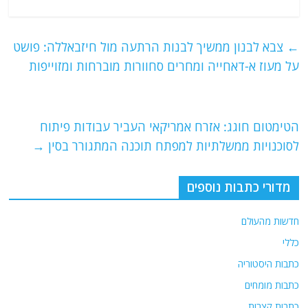
a
w
m
el
h
c
itt
ai
e
at
e
er
l
g
s
←
צבא לבנון ממשיך לבנות הרתעה מול חיזבאללה: פושט
b
ra
A
על מעוז א-דאחייה ומחרים סחוורות מוברחות ומזוייפות
o
m
p
o
p
הטימטום חוגג: אזרח אמריקאי העביר עבודות פיתוח
k
לסוכנויות ממשלתיות למפתח תוכנה המתגורר בסין
→
מדורי כתבות נוספים
חדשות מהעולם
כללי
כתבות היסטוריה
כתבות מומחים
כתבות קצרות