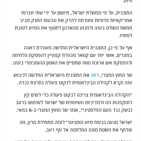
סיוע.
התוכנית, על פי ממשלת ישראל, תיושם על ידי שתי חברות
אמריקאיות פרטיות ומטרתה להדק את טבעות החנק סביב
חמאס השולט בעזה ולמנוע מהארגון לחטוף את הסיוע לטובת
לוחמיו.
אף על פי כן, התוכנית הישראלית החדשה מעוררת דאגה
במצרים, אשר יחד עם קטאר מנהלת קמפיין להפסקת הלחימה
ולהפסקת אש ארוכת טווח שתסיים את האסון ההומניטרי בעזה.
שר החוץ המצרי,
דחה
את התוכנית הישראלית החדשה לכיבוש
עזה וקרא לקהילה הבינלאומית לנקוט פעולה נחרצת נגדה.
"הקהילה הבינלאומית צריכה לנקוט פעולה כדי לשים קץ
לתוקפנות הזו ולמדיניות השיטתית של ישראל לשימוש ברעב
כנשק נגד העם הפלסטיני", אמר שר החוץ המצרי ב-6 במאי.
ישראל מנעה כניסת סיוע הומניטרי לעזה מתחילת מרץ, מה
שדחף את השטח מוכה המלחמה אל סף רעב.