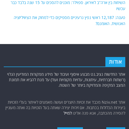
השיחות בין ארה"ב לאיראן. ספוילר: מוכנים להסכים על 15 שנה בלבד כבר
עכשיו
טענה: 12,187 ראשי נפץ גרעיניים מספיקים כדי למחוק את הציוויליזציה
האנושית. האומנם?
אודות
אתר החדשות נציב.נט מבצע איסוף ועיבוד של מידע ממקורות המודיעין הגלוי
(רשתות חברתיות, עיתונות, עדויות מקומיות ועוד) על מנת להביא את תמונת
המצב המקיפה והמדויקת ביותר של השטח.
אתר Nziv.net מכבד את זכויות היוצרים ועושה מאמצים לאיתור בעלי הזכויות
ביצירות הכלולות בכתבות. אם זיהית יצירה שאתה בעל הזכויות בה ואתה מעוניין
להסירה מהכתבה, אנא פנה אלינו
למייל