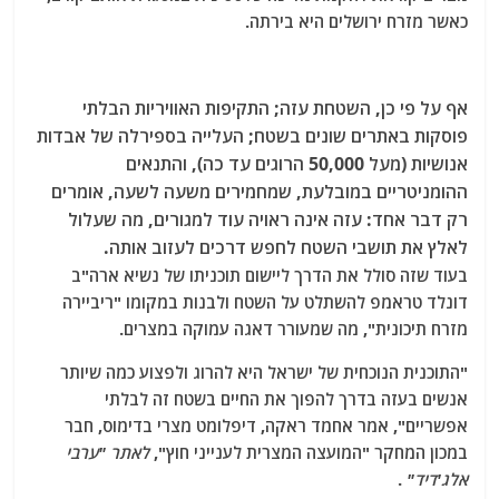
כאשר מזרח ירושלים היא בירתה.
אף על פי כן, השטחת עזה; התקיפות האוויריות הבלתי
פוסקות באתרים שונים בשטח; העלייה בספירלה של אבדות
אנושיות (מעל 50,000 הרוגים עד כה), והתנאים
ההומניטריים במובלעת, שמחמירים משעה לשעה, אומרים
רק דבר אחד: עזה אינה ראויה עוד למגורים, מה שעלול
לאלץ את תושבי השטח לחפש דרכים לעזוב אותה.
בעוד שזה סולל את הדרך ליישום תוכניתו של נשיא ארה"ב
דונלד טראמפ להשתלט על השטח ולבנות במקומו "ריביירה
מזרח תיכונית", מה שמעורר דאגה עמוקה במצרים.
"התוכנית הנוכחית של ישראל היא להרוג ולפצוע כמה שיותר
אנשים בעזה בדרך להפוך את החיים בשטח זה לבלתי
אפשריים", אמר אחמד ראקה, דיפלומט מצרי בדימוס, חבר
במכון המחקר "המועצה המצרית לענייני חוץ",
לאתר "ערבי
אלג'דיד"
.