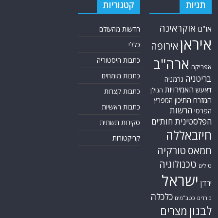
תגיות
קטגוריות
אוקראינה
או"ם
חדשות מהעולם
איראן
אירופה
כללי
ארה"ב
כתבות היסטוריה
אפריקה
כתבות מומחים
בריטניה
גרמניה
האמירויות
דאעש
הגולן
כתבות קצרות
המזרח התיכון
המפרץ
כתבות ראשיות
הרשות
הפרסי
הפלסטינית
חות'ים
סקירות תשתית
חיזבאללה
קריקטורות
טורקיה
חמאס
טכנולוגיה
טילים
ישראל
ירדן
כלכלה
כורדים
כטב"מים
לבנון
מצרים