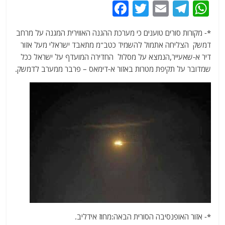
F
T
E
T
W
a
w
m
el
h
*- מקורות סורים טוענים כי מערכת ההגנה האווירית המגנה על מרחב
c
itt
ai
e
at
דמשק הצליחה אתמול להשמיד כטב"מ מתאבד ישראלי מעל אזור
e
er
l
g
s
דיר א-שאעייר,הנמצא על מסלול החדירה המועדף על ישראל ככל
b
ra
A
שמדובר על תקיפת מטרות באזור א-דימאס – פרבר ממערב לדמשק.
o
m
p
o
p
k
*- אזור האופנסיבה הסורית הבאה:מחוז אידליב.