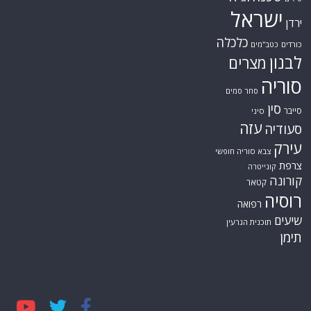
עזה
סעודיה
עירק
צבא סוריה חופשי
צרפת
קונייטרה
קורונה
קטאר
רוסיה
רפואה
שיעים
תוכנית הגרעין
תימן