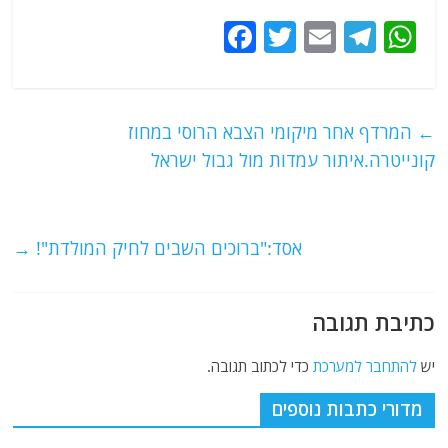
F
T
E
T
W
a
w
m
el
h
c
itt
ai
e
at
e
er
l
g
s
←
המרדף אחר מיקומי הצבא הרוסי במחוז
b
ra
A
קונייטרה.איתור עמדות מול גבול ישראל
o
m
p
o
p
אסד:"ברוכים השבים לחיק המולדת"!
→
k
כתיבת תגובה
יש
להתחבר למערכת
כדי לכתוב תגובה.
מדורי כתבות נוספים