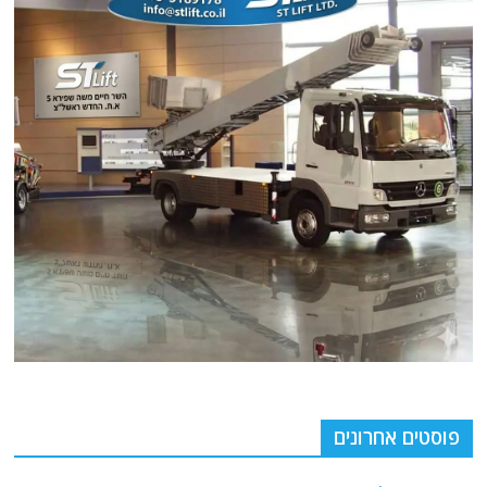
פוסטים אחרונים
צרפת: תמיד כן!
"מיץ אומץ": סעודיה תקפה בחשאי מטרות על אדמת איראן במהלך המלחמה.
פרטים
הצרפת מסכנת את העליונות האווירית של ישראל במזרח התיכון. מספקת טילי
א"א לטווח של יותר מ-200 ק"מ לחיל האוויר המצרי. המשמעות האסטרטגית
דיווח: 43 חות׳ים נהרגו בהתקפות ישראליות על מוצבי חיזבאללה בלבנון. פרטים