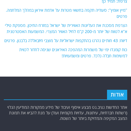
כוח קומנדו ימי של משמרות המהפכה האיראנים שניסה לחדור לכווית
למשימות חבלה נלכד. פרטים ומשמעויות!
אודות
אתר החדשות נציב.נט מבצע איסוף ועיבוד של מידע ממקורות המודיעין הגלוי
(רשתות חברתיות, עיתונות, עדויות מקומיות ועוד) על מנת להביא את תמונת
המצב המקיפה והמדויקת ביותר של השטח.
אתר Nziv.net מכבד את זכויות היוצרים ועושה מאמצים לאיתור בעלי הזכויות
ביצירות הכלולות בכתבות. אם זיהית יצירה שאתה בעל הזכויות בה ואתה מעוניין
להסירה מהכתבה, אנא פנה אלינו
למייל
תגיות
קטגוריות