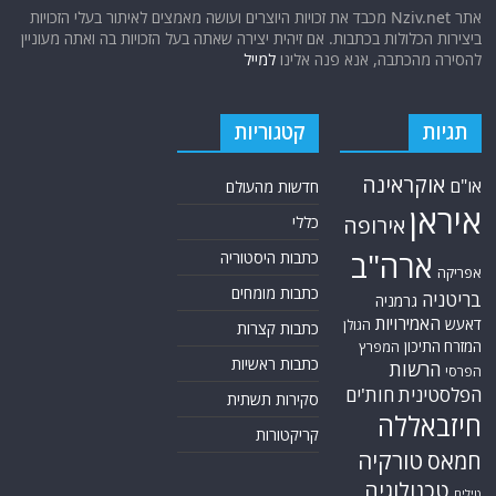
אוקראינה
או"ם
חדשות מהעולם
איראן
אירופה
כללי
ארה"ב
כתבות היסטוריה
אפריקה
כתבות מומחים
בריטניה
גרמניה
האמירויות
דאעש
הגולן
כתבות קצרות
המזרח התיכון
המפרץ
כתבות ראשיות
הרשות
הפרסי
הפלסטינית
חות'ים
סקירות תשתית
חיזבאללה
קריקטורות
טורקיה
חמאס
טכנולוגיה
טילים
ישראל
ירדן
כלכלה
כורדים
כטב"מים
לבנון
מצרים
סוריה
סחר סמים
סין
סייבר
סיני