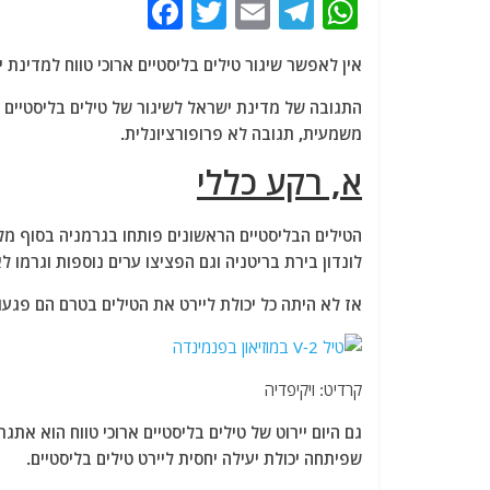
F
T
E
T
W
a
w
m
el
h
אין לאפשר שיגור טילים בליסטיים ארוכי טווח למדינת 
c
itt
ai
e
at
e
er
l
g
s
התגובה של מדינת ישראל לשיגור של טילים בליסטיים 
משמעית, תגובה לא פרופורציונלית.
b
ra
A
א, רקע כללי
o
m
p
o
p
k
לונדון בירת בריטניה וגם הפציצו ערים נוספות וגרמו ל
אז לא היתה כל יכולת ליירט את הטילים בטרם הם פגעו
קרדיט: ויקיפדיה
גם היום יירוט של טילים בליסטיים ארוכי טווח הוא אתג
שפיתחה יכולת יעילה יחסית ליירט טילים בליסטיים.