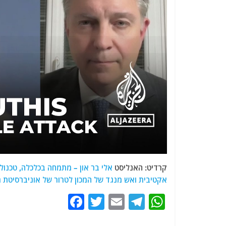
קרדיט: האנליסט
אלי בר און – מתמחה בכלכלה, טכנולו
אקטיבית ואש מנגד של המכון לטרור של אוניברסיטת רי
F
T
E
T
W
a
w
m
el
h