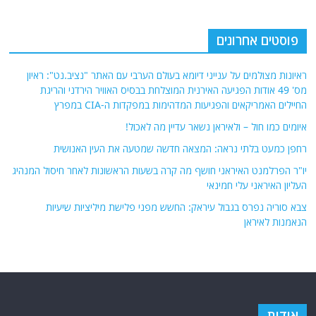
פוסטים אחרונים
ראיונות מצולמים על ענייני דיומא בעולם הערבי עם האתר "נציב.נט": ראיון
מס' 49 אודות הפגיעה האירנית המוצלחת בבסיס האוויר הירדני והריגת
החיילים האמריקאים והפגיעות המדהימות במפקדות ה-CIA במפרץ
איומים כמו חול – ולאיראן נשאר עדיין מה לאכול!
רחפן כמעט בלתי נראה: המצאה חדשה שמטעה את העין האנושית
יו"ר הפרלמנט האיראני חושף מה קרה בשעות הראשונות לאחר חיסול המנהיג
העליון האיראני עלי חמינאי
צבא סוריה נפרס בגבול עיראק: החשש מפני פלישת מיליציות שיעיות
הנאמנות לאיראן
אודות