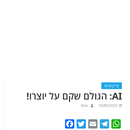
קריקטורות
AI: הגולם שקם על יוצרו!
Nziv
03/05/2025
F
T
E
T
W