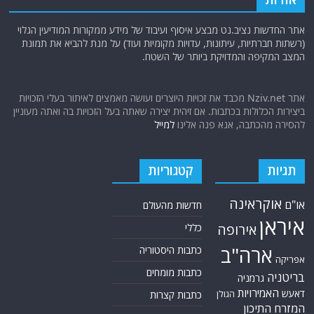
אתר החדשות נציב.נט מבצע איסוף ועיבוד של מידע ממקורות המודיעין הגלוי
(רשתות חברתיות, עיתונות, עדויות מקומיות ועוד) על מנת להביא את תמונת
המצב המקיפה והמדויקת ביותר של השטח.
אתר Nziv.net מכבד את זכויות היוצרים ועושה מאמצים לאיתור בעלי הזכויות
ביצירות הכלולות בכתבות. אם זיהית יצירה שאתה בעל הזכויות בה ואתה מעוניין
להסירה מהכתבה, אנא פנה אלינו
למייל
תגיות
קטגוריות
אוקראינה
או"ם
חדשות מהעולם
איראן
אירופה
כללי
ארה"ב
כתבות היסטוריה
אפריקה
כתבות מומחים
בריטניה
גרמניה
האמירויות
דאעש
הגולן
כתבות קצרות
המזרח התיכון