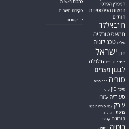
כתבות ראשיות
המפרץ הפרסי
הרשות הפלסטינית
סקירות תשתית
חות'ים
קריקטורות
חיזבאללה
טורקיה
חמאס
טכנולוגיה
טילים
ישראל
ירדן
כלכלה
כטב"מים
כורדים
לבנון
מצרים
סוריה
סחר סמים
סין
סייבר
סיני
עזה
סעודיה
עירק
צבא סוריה חופשי
צרפת
קונייטרה
קורונה
קטאר
רוסיה
רפואה