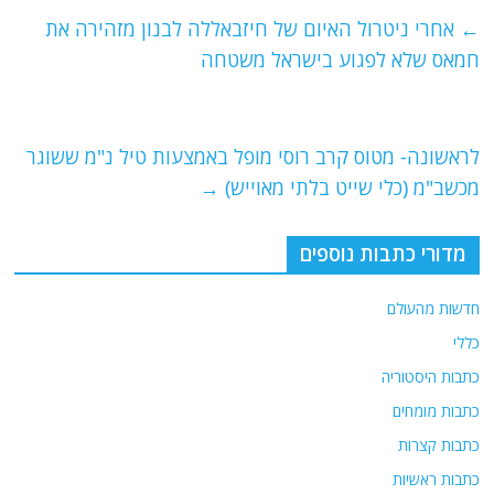
e
er
l
g
s
←
אחרי ניטרול האיום של חיזבאללה לבנון מזהירה את
b
ra
A
חמאס שלא לפגוע בישראל משטחה
o
m
p
o
p
לראשונה- מטוס קרב רוסי מופל באמצעות טיל נ"מ ששוגר
k
מכשב"מ (כלי שייט בלתי מאוייש)
→
מדורי כתבות נוספים
חדשות מהעולם
כללי
כתבות היסטוריה
כתבות מומחים
כתבות קצרות
כתבות ראשיות