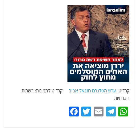
קרדיט:
ערוץ הטלגרם חננאל אביב
קרדיט לתמונות: רשתות
חברתיות
F
T
E
T
W
a
w
m
el
h
c
itt
ai
e
at