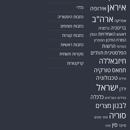
איראן
אירופה
כללי
ארה"ב
כתבות היסטוריה
אפריקה
כתבות מומחים
בריטניה
גרמניה
האמירויות
דאעש
הגולן
כתבות קצרות
המזרח התיכון
המפרץ
כתבות ראשיות
הרשות
הפרסי
הפלסטינית
חות'ים
סקירות תשתית
חיזבאללה
קריקטורות
טורקיה
חמאס
טכנולוגיה
טילים
ישראל
ירדן
כלכלה
כורדים
כטב"מים
לבנון
מצרים
סוריה
סחר סמים
סין
סייבר
סיני