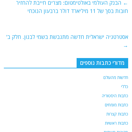
e
er
l
g
s
←
הבנק העולמי באולטימטום: מצרים חייבת להחזיר
b
ra
A
חובות בסך של 11 מיליארד דולר ברבעון הנוכחי
o
m
p
o
p
אסטרטגיה ישראלית חדשה מתגבשת בשמי לבנון. חלק ב'
k
→
מדורי כתבות נוספים
חדשות מהעולם
כללי
כתבות היסטוריה
כתבות מומחים
כתבות קצרות
כתבות ראשיות