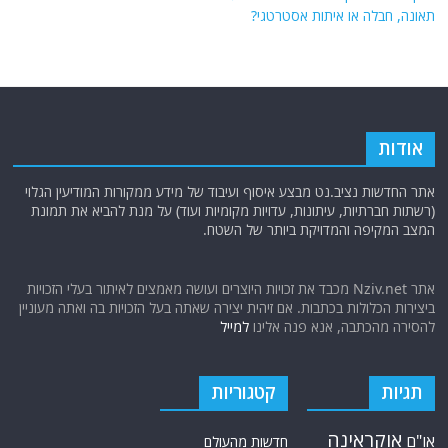
תאונה, חבלה או איתות אסטרטגי?
אודות
אתר החדשות נציב.נט מבצע איסוף ועיבוד של מידע ממקורות המודיעין הגלוי
(רשתות חברתיות, עיתונות, עדויות מקומיות ועוד) על מנת להביא את תמונת
המצב המקיפה והמדויקת ביותר של השטח.
אתר Nziv.net מכבד את זכויות היוצרים ועושה מאמצים לאיתור בעלי הזכויות
ביצירות הכלולות בכתבות. אם זיהית יצירה שאתה בעל הזכויות בה ואתה מעוניין
להסירה מהכתבה, אנא פנה אלינו
למייל
תגיות
קטגוריות
אוקראינה
או"ם
חדשות מהעולם