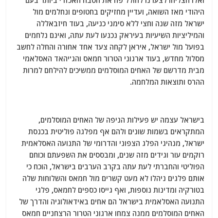
ואלו הצליחו לצערנו לחולל פה את הטבח האכזרי ביותר בעם
היהודי מאז השואה, ועדיין מחזיקים בחטופים ונחלמים מול
ישראל מזה שנה וחצי ללא סימני כניעה, בעוד חיזבאללה
והמיליציות השיעיות בעיראק נכנעו לעת עתה, ואינם נלחמים
בפועל מול ישראל, איראן לקחה צעד אחד אחורה והחלה לחשב
מסלול מחדש, בעוד ארגוני הטרור חמאס והג'יהאד האסלאמי
מבית מדרשם של האחים המוסלמים ממשיכים להילחם למרות
ההרס ותוצאות המלחמה.
בישראל עצמה יש פעילות הניפה של האחים המוסלמים,
המתקראים בשמות שונים ולהם אף מפלגה פוליטית בכנסת
ישראל, מנהיגי הפלג הצפוני והדרומי של התנועה האסלאמית
רוקמים עור וגידים מזה שנים, ומבססים את השפעתם וכוחם
הפוליטי והחברתי לעת עתה בקרב הערבים בישראל, הוכח כי
אותם פלגים ניהלו לא מעט קשרים מול חמאס והשלוחות שלה
בטורקיה ומדינות נוספות, ואף גייסו כספים לחמאס, פלגי
התנועה האסלאמית בישראל הם אחים באידאולוגיה והדרך של
האחים המוסלמים ממנה צמחו ארגוני הטרור הרצחניים חמאס