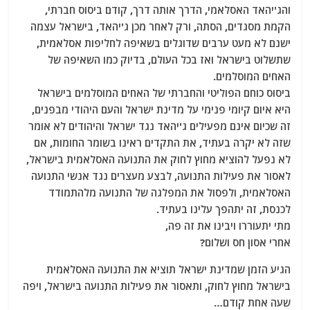
והג'יהאד האסלאמי, הדרך אותה דרך, קודם ביסוס חברתי,
הקמת מסגדים, הסתה, ורק לאחר מכן ג'יהאד, בישראל עצמה
ישנם לא מעט ערבים שדוגלים בשאיפה לחליפות אסלאמית,
שתשלוט בישראל ואז בכל העולם, בדיוק כמו השאיפה של
האחים המוסלמים.
ביסוס כוחם הפוליטי והחברתי של האחים המוסלמים בישראל
היא איום קיומי פנימי על מדינת ישראל והעם היהודי מבפנים,
זה שכיום אינם מפעילים ג'יהאד נגד ישראל והיהודים לא אומר
שזה לא יקרה בעתיד, את התקדים ראינו בשומר החומות, אם
לא נפעל להוציא מחוץ לחוק את התנועה האסלאמית בישראל,
לאסור את פעילות התנועה, לבצע מעצרים נגד אנשי התנועה
האסלאמית, ולפסול את המפלגה של התנועה מלהתמודד
לכנסת, זה יתהפך עלינו בעתיד.
מתי יתעוררו ויבינו את זה פה,
אחרי אסון חס ושלום?
הגיע הזמן שמדינת ישראל תוציא את התנועה האסלאמית
בישראל מחוץ לחוק, ותאסור את פעילות התנועה בישראל, ויפה
שעה אחת קודם…