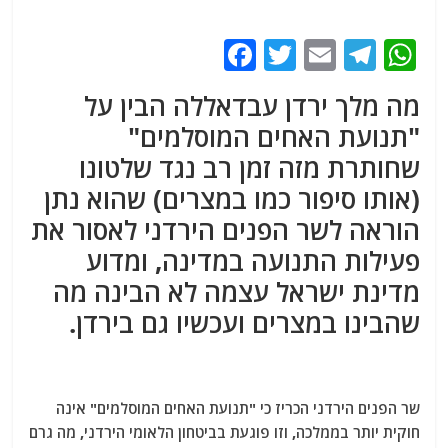
F
T
E
T
W
a
w
m
el
h
מה מלך ירדן עבדאללה הבין על
c
itt
ai
e
at
"תנועת האחים המוסלמים"
e
er
l
g
s
שחותרת מזה זמן רב נגד שלטונו
b
ra
A
(אותו סיפור כמו במצרים) שהוא נתן
o
m
p
הוראה לשר הפנים הירדני לאסור את
o
p
פעילות התנועה במדינה, ומדוע
k
מדינת ישראל עצמה לא הבינה מה
שהבינו במצרים ועכשיו גם בירדן.
שר הפנים הירדני הכריז כי "תנועת האחים המוסלמים" אינה
חוקית יותר בממלכה, וזו פוגעת בביטחון הלאומי הירדני, מה גרם