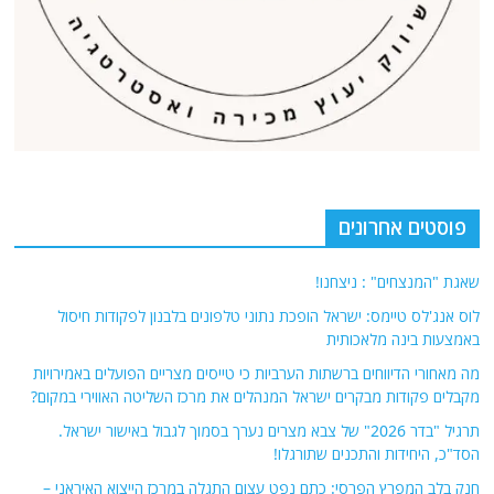
פוסטים אחרונים
שאגת "המנצחים" : ניצחנו!
לוס אנג'לס טיימס: ישראל הופכת נתוני טלפונים בלבנון לפקודות חיסול
באמצעות בינה מלאכותית
מה מאחורי הדיווחים ברשתות הערביות כי טייסים מצריים הפועלים באמירויות
מקבלים פקודות מבקרים ישראל המנהלים את מרכז השליטה האווירי במקום?
תרגיל "בדר 2026" של צבא מצרים נערך בסמוך לגבול באישור ישראל.
הסד"כ, היחידות והתכנים שתורגלו!
חנק בלב המפרץ הפרסי: כתם נפט עצום התגלה במרכז הייצוא האיראני –