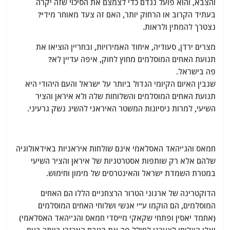
והצבא, והוא פועל נגדם כדי לצמצם את הסיכוי שזה יקרה
בעתיד הקרוב או הרחוק יותר, האם זה צעד מאוחר מידי?
נצטרך להמתין ולראות.
מצרים ירדן, סעודיה, איחוד האמירויות, ובחריין הוציאו את
תנועת האחים המוסלמים מחוץ לחוק, איפה עדיין לא?
פה בישראל.
שנבין האיום הקיומי הגדול ביותר על ישראל והעם היהודי היא
תנועת האחים המוסלמים והשלוחות שלה ולא איראן והציר
השיעי, למרות ניסיונות המשטר האיראני להשיג נשק גרעיני.
חמאס והג'יהאד האסלאמי אינם שולחות איראניות באידאולוגיה
שלהם אלא רק שותפות אסטרטגיות של איראן והציר השיעי
במטרת השמדת ישראל והאינטרסים של מימון וחימוש.
הדוקטרינה של ארגוני הטרור הרצחניים הללו הם האחים
המוסלמים, הם הוקמו ע"י אנשי ושלוחי האחים המוסלמים
(אחמד יאסין ופתחי שקאקי מייסדי חמאס והג'יהאד האסלאמי)