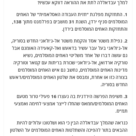
למלך עבדאללה לתת את ההוראה דווקא עכשיו?
1. התחזקות מפלגת "חזית העבודה האסלאמית" של האחים
המוסלמים סניף ירדן, השגת 31 מושבים בפרלמנט מתוך 138,
והתחזקות האחים המוסלמים בירדן.
2. נפילת משטר אסד והקמת משטר אל-ג'ולאני החדש בסוריה,
אל-ג'ולאני בעל עבר עשיר בדאעש ואל-קאעידה האומנם אבל
גם עושה דברו של אחד משליטי האחים המוסלמים, נשיא
טורקיה ארדואן, אל-ג'ולאני שכורת בריתות עם קטאר וטורקיה
מדינות האחים המוסלמים, נחשב גם איש האחים המוסלמים
בצורה כזו או אחרת, ומבסס את שלטון האחים המוסלמים/דאעש
החדש בסוריה.
3. חשיפת הפרשה הירדנית בה נעצרו 16 פעילי טרור מטעם
האחים המוסלמים/חמאס שהחלו לייצר אמצעי לחימה ואמצעי
תמ"ס.
כנראה שהמלך עבדאללה הבין כי הוא ושלטונו עלולים להיות
ההבאים בתור להפיכה והשתלטות האחים המוסלמים על השלטון