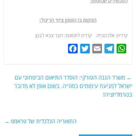
המכשירים שנתפסו:
המקום בו הוטמן ציוד הריגול:
קרדיט: אלג'נובייה קרדיט לתמונות: דובר צבא לבנון
F
T
E
T
W
a
w
m
el
h
c
itt
ai
e
at
e
er
l
g
s
←
משרד הגנה הטורקי: הוסדר התיאום הביטחוני עם
b
ra
A
ישראל למניעת עימותים בסוריה. בשום אופן לא מדובר
o
m
p
בנורמליזציה!
o
p
k
התאוריה הכלכלית של טראמפ
→