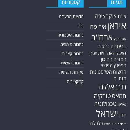
תגיות
קטגוריות
אוקראינה
או"ם
חדשות מהעולם
איראן
אירופה
כללי
ארה"ב
כתבות היסטוריה
אפריקה
כתבות מומחים
בריטניה
גרמניה
האמירויות
דאעש
הגולן
כתבות קצרות
המזרח התיכון
כתבות ראשיות
המפרץ הפרסי
הרשות הפלסטינית
סקירות תשתית
חות'ים
קריקטורות
חיזבאללה
טורקיה
חמאס
טכנולוגיה
טילים
ישראל
ירדן
כלכלה
כטב"מים
כורדים