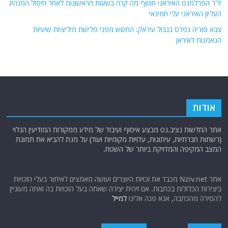
יו"ר הפרלמנט האיראני חושף מה קרה בשעות הראשונות לאחר חיסול המנהיג
העליון האיראני עלי חמינאי
צבא סוריה נפרס בגבול עיראק: החשש מפני פלישת מיליציות שיעיות
הנאמנות לאיראן
אודות
אתר החדשות נציב.נט מבצע איסוף ועיבוד של מידע ממקורות המודיעין הגלוי
(רשתות חברתיות, עיתונות, עדויות מקומיות ועוד) על מנת להביא את תמונת
המצב המקיפה והמדויקת ביותר של השטח.
אתר Nziv.net מכבד את זכויות היוצרים ועושה מאמצים לאיתור בעלי הזכויות
ביצירות הכלולות בכתבות. אם זיהית יצירה שאתה בעל הזכויות בה ואתה מעוניין
להסירה מהכתבה, אנא פנה אלינו
למייל