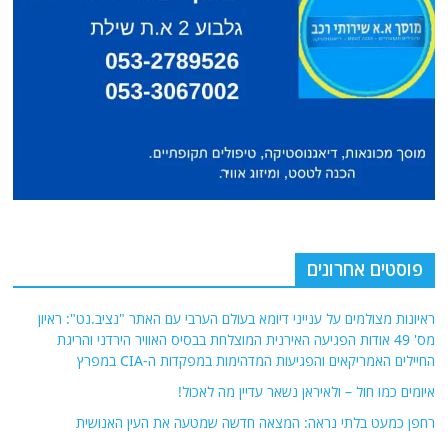
פוסטים אחרונים
ראיונות מצולמים על ענייני דיומא בעולם הערבי עם האתר "נציב.נט": ראיון
מס' 49 אודות הפגיעה האירנית המוצלחת בבסיס האוויר הירדני והריגת
החיילים האמריקאים והפגיעות המדהימות במפקדות ה-CIA במפרץ
איומים כמו חול – ולאיראן נשאר עדיין מה לאכול!
רחפן כמעט בלתי נראה: המצאה חדשה שמטעה את העין האנושית