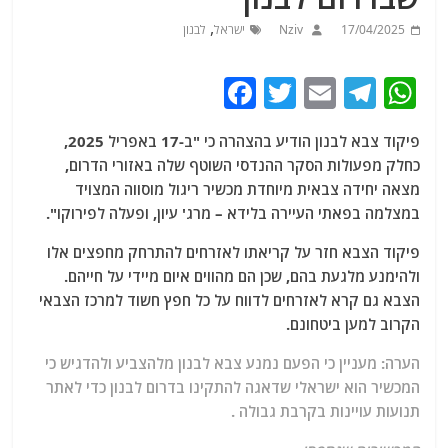
,
17/04/2025
Nziv
ישראל
לבנון
F
T
E
T
W
a
w
m
el
h
פיקוד צבא לבנון הודיע ​​בהצהרה כי "ב-17 באפריל 2025,
c
itt
ai
e
at
כחלק מפעולות הסקר ההנדסי השוטף שלה באזורי הדרום,
e
er
l
g
s
מצאה יחידה צבאית מיוחדת מכשיר ריגול מוסווה המצויד
b
ra
A
במצלמה בפאתי העיירה בלידא – מרג' עיון, ופעלה לפירוקו".
o
m
p
פיקוד הצבא חזר על קריאתו לאזרחים להתרחק מחפצים אלו
o
p
ולהימנע מלגעת בהם, שכן הם מהווים איום מיידי על חייהם.
הצבא גם קרא לאזרחים לדווח על כל חפץ חשוד למרכז הצבאי
k
הקרוב למען ביטחונם.
הערה: מעניין כי הפעם נמנע צבא לבנון מלהצביע ולהדגיש כי
המכשיר הוא ישראלי שדאגה להתקינו בדרום לבנון כדי לאתר
תנועות עויינות בקרבת גבולה .