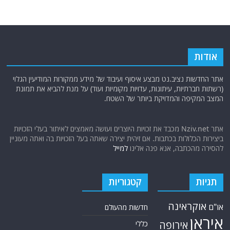
אודות
אתר החדשות נציב.נט מבצע איסוף ועיבוד של מידע ממקורות המודיעין הגלוי
(רשתות חברתיות, עיתונות, עדויות מקומיות ועוד) על מנת להביא את תמונת
המצב המקיפה והמדויקת ביותר של השטח.
אתר Nziv.net מכבד את זכויות היוצרים ועושה מאמצים לאיתור בעלי הזכויות
ביצירות הכלולות בכתבות. אם זיהית יצירה שאתה בעל הזכויות בה ואתה מעוניין
להסירה מהכתבה, אנא פנה אלינו
למייל
תגיות
קטגוריות
אוקראינה
או"ם
חדשות מהעולם
איראן
אירופה
כללי