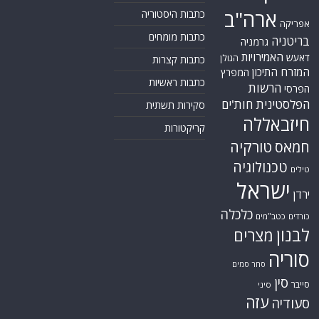
ארה"ב
כתבות היסטוריה
אפריקה
כתבות מומחים
בריטניה
גרמניה
האמירויות
דאעש
הגולן
כתבות קצרות
המזרח התיכון
המפרץ
כתבות ראשיות
הרשות
הפרסי
הפלסטינית
חות'ים
סקירות תשתית
חיזבאללה
קריקטורות
טורקיה
חמאס
טכנולוגיה
טילים
ישראל
ירדן
כלכלה
כורדים
כטב"מים
לבנון
מצרים
סוריה
סחר סמים
סין
סייבר
סיני
עזה
סעודיה