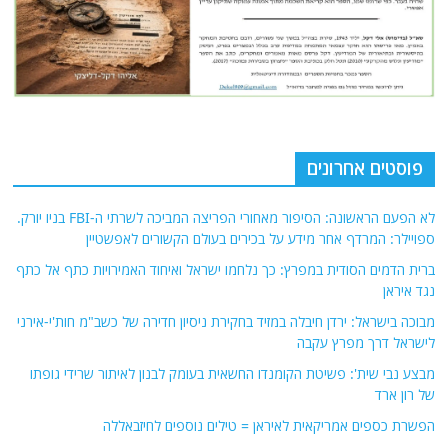
פוסטים אחרונים
לא הפעם הראשונה: הסיפור מאחורי הפריצה המביכה לשרתי ה-FBI בניו יורק.
ספויילר: המרדף אחר מידע על בכירים בעולם הקשורים לאפשטיין
ברית הדמים הסודית במפרץ: כך נלחמו ישראל ואיחוד האמירויות כתף אל כתף
נגד איראן
מבוכה בישראל: ירדן חיבלה במזיד בחקירת ניסיון חדירה של כשב"מ חות'י-אירני
לישראל דרך מפרץ עקבה
מבצע נבי שית': פשיטת הקומנדו החשאית בעומק לבנון לאיתור שרידי גופתו
של רון ארד
הפשרת כספים אמריקאית לאיראן = טילים נוספים לחיזבאללה