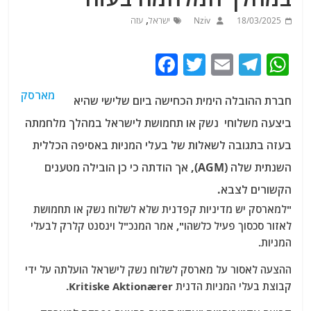
,
18/03/2025
Nziv
ישראל
עזה
F
T
E
T
W
a
w
m
el
h
מארסק
חברת ההובלה הימית
הכחישה ביום שלישי שהיא
c
itt
ai
e
at
ביצעה משלוחי נשק או תחמושת לישראל במהלך מלחמתה
e
er
l
g
s
בעזה בתגובה לשאלות של בעלי המניות באסיפה הכללית
b
ra
A
השנתית שלה (AGM), אך הודתה כי כן הובילה מטענים
o
m
p
הקשורים לצבא.
o
p
"למארסק יש מדיניות קפדנית שלא לשלוח נשק או תחמושת
k
לאזור סכסוך פעיל כלשהו", אמר המנכ"ל וינסנט קלרק לבעלי
המניות.
ההצעה לאסור על מארסק לשלוח נשק לישראל הועלתה על ידי
קבוצת בעלי המניות הדנית Kritiske Aktionærer.