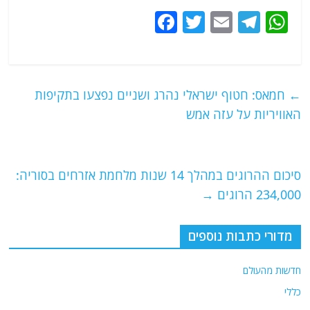
F
T
E
T
W
a
w
m
el
h
c
itt
ai
e
at
e
er
l
g
s
←
חמאס: חטוף ישראלי נהרג ושניים נפצעו בתקיפות
b
ra
A
האוויריות על עזה אמש
o
m
p
o
p
k
סיכום ההרוגים במהלך 14 שנות מלחמת אזרחים בסוריה:
234,000 הרוגים
→
מדורי כתבות נוספים
חדשות מהעולם
כללי