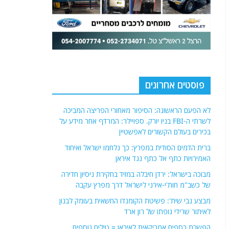
פוסטים אחרונים
לא הפעם הראשונה: הסיפור מאחורי הפריצה המביכה
לשרתי ה-FBI בניו יורק. ספויילר: המרדף אחר מידע על
בכירים בעולם הקשורים לאפשטיין
ברית הדמים הסודית במפרץ: כך נלחמו ישראל ואיחוד
האמירויות כתף אל כתף נגד איראן
מבוכה בישראל: ירדן חיבלה במזיד בחקירת ניסיון חדירה
של כשב"מ חות'י-אירני לישראל דרך מפרץ עקבה
מבצע נבי שית': פשיטת הקומנדו החשאית בעומק לבנון
לאיתור שרידי גופתו של רון ארד
הפשרת כספים אמריקאית לאיראן = טילים נוספים