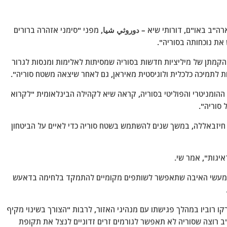
ה"ב באו"ם, דורותי שיא – دوروثي شيا, מפני "סימני אזהרה ברורים
ת נוכחותה בסוריה".
קמתן של מיליציות חדשות בסוריה שמסיתות לאלימות ומנסות לגרור
כות לתמיכה כלכלית ולוגיסטית מאיראן, גם לאחר שיצאה משטח סוריה".
הומניטרי והפוליטי בסוריה, קראה שיא לקהילה הבינלאומית "לקרוא
סוריה".
 חיזבאללה, במשך שנים להשתמש בשטח סוריה כדי לאיים על הביטחון
יגות", אמר שי.
במעשי האיבה שתאפשר לשותפים מקומיים להתמקד בלחימה בדאעש
 רוביו במהלך פגישתו עם מנהיגי האזור, לרבות "הצורך בשינוי מקיף
"ב רוצה שסוריה לא תאפשר לגורמים זרים זדוניים לנצל את תקופת