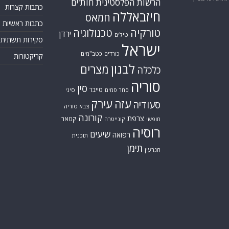
הרשות הפלסטינית
חות'ים
כתבות קצרות
חיזבאללה
חמאס
כתבות ראשיות
טורקיה
טכנולוגיה
ירדן
טילים
סקירות תשתית
ישראל
כורדים
כטב"מים
קריקטורות
לבנון
מצרים
כלכלה
סוריה
סין
סייבר
סיני
סחר סמים
עזה
עירק
סעודיה
צבא סוריה
קורונה
צרפת
קטאר
חופשי
קונייטרה
רוסיה
שיעים
רפואה
תוכנית
תימן
הגרעין