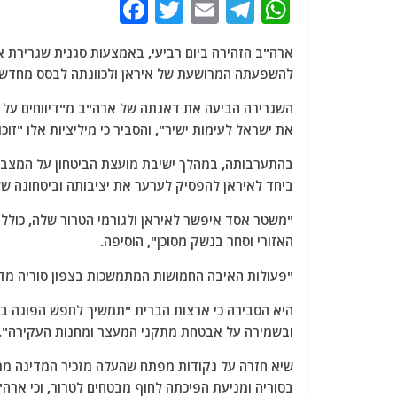
F
T
E
T
W
a
w
m
el
h
ארה"ב הזהירה ביום רביעי, באמצעות סגנית שגרירת אר
c
itt
ai
e
at
להשפעתה המרושעת של איראן ולכוונתה לבסס מחדש א
e
er
l
g
s
השגרירה הביעה את דאגתה של ארה"ב מ"דיווחים על ה
b
ra
A
את ישראל לעימות ישיר", והסביר כי מיליציות אלו "זו
o
m
p
בהתערבותה, במהלך ישיבת מועצת הביטחון על המצב ה
o
p
ביחד לאיראן להפסיק לערער את יציבותה וביטחונה של 
k
"משטר אסד איפשר לאיראן ולגורמי הטרור שלה, כולל
האזורי וסחר בנשק מסוכן", הוסיפה.
"פעולות האיבה החמושות המתמשכות בצפון סוריה מדא
היא הסבירה כי ארצות הברית "תמשיך לחפש הפוגה 
ובשמירה על אבטחת מתקני המעצר ומחנות העקירה".
שיא חזרה על נקודות מפתח שהעלה מזכיר המדינה מרקו
בסוריה ומניעת הפיכתה לחוף מבטחים לטרור, וכי ארה