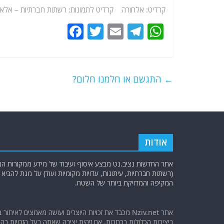
קרדיט: אלחורה קרדיט לתמונות: רשתות חברתיות – אלא
F
T
E
T
W
a
w
m
el
h
c
itt
ai
e
at
e
er
l
g
s
←
התגשם או חלמנו חלום?
b
ra
A
o
m
p
o
p
k
אודות
אתר החדשות נציב.נט מבצע איסוף ועיבוד של מידע ממקורות המוד
(רשתות חברתיות, עיתונות, עדויות מקומיות ועוד) על מנת להבי
המקיפה והמדויקת ביותר של השטח.
אתר Nziv.net מכבד את זכויות היוצרים ועושה מאמצים לאיתור 
ביצירות הכלולות בכתבות. אם זיהית יצירה שאתה בעל הזכויות בה ו