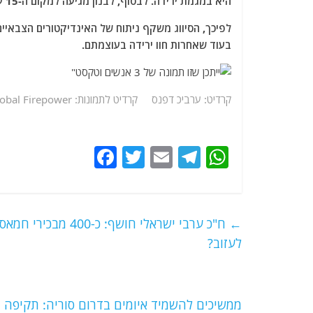
היא במגמת ירידה. לבסוף, לבנון מגיעה למקום ה-15 עם מדד כוח של 2.5981, שכן כוחה הצבאי נותר יציב.
לפיכך, הסיווג משקף ניתוח של האינדיקטורים הצבאיי
בעוד שאחרות חוו ירידה בעוצמתם.
"
קרדיט: ערביכ דפנס קרדיט לתמונות: Global Firepower
F
T
E
T
W
a
w
m
el
h
c
itt
ai
e
at
e
er
l
g
s
←
ח"כ ערבי ישראלי חו
b
ra
A
לעזוב?
o
m
p
o
p