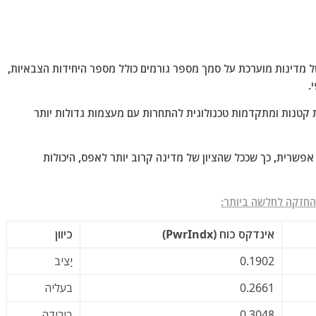
מדינות מוערכת על סמך מספר גורמים כולל מספר היחידות הצבאיות,
.
טנות ומתקדמות טכנולוגית להתחרות עם מעצמות גדולות יותר
0. נחשבת כמעט בלתי אפשרית, כך שככל שהציון של מדינה קרוב יותר לאפס, היכולות
החזקה לחלשה ביותר:
אינדקס כוח (PwrIndx)
כיוון
0.1902
יַצִיב
0.2661
בעליה
0.3048
בירידה