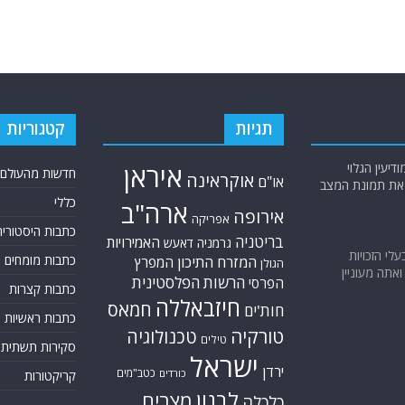
תגיות
קטגוריות
יעין הגלוי
איראן
חדשות מהעולם
אוקראינה
או"ם
א את תמונת המצב
כללי
ארה"ב
אירופה
אפריקה
כתבות היסטוריה
בריטניה
האמירויות
גרמניה
דאעש
בעלי הזכויות
כתבות מומחים
המזרח התיכון
המפרץ
הגולן
אתה מעוניין
הרשות הפלסטינית
הפרסי
כתבות קצרות
חיזבאללה
חמאס
חות'ים
כתבות ראשיות
טורקיה
טכנולוגיה
טילים
סקירות תשתית
ישראל
ירדן
כטב"מים
כורדים
קריקטורות
לבנון
מצרים
כלכלה