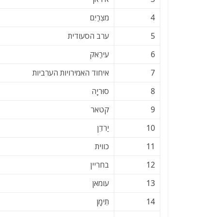
4
מִצְרַיִם
5
ערב הסעודית
6
עִירַאק
7
איחוד האמירויות הערביות
8
סוּריָה
9
קטאר
10
יַרדֵן
11
כווית
12
בחריין
13
עומאן
14
תֵימָן