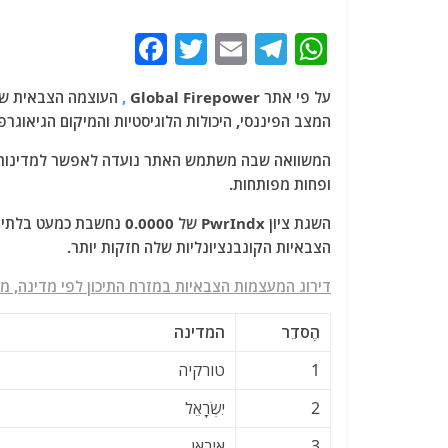
F
T
E
T
W
a
w
m
el
h
על פי אתר Global Firepower
,
העוצמה הצבאית של 
c
itt
ai
e
at
המצב הפיננסי, היכולות הלוגיסטיות והמיקום הגיאוגרפי
e
er
l
g
s
המשוואה שבה משתמש האתר נועדה לאפשר למדינות ק
b
ra
A
ופחות מפותחות.
o
m
p
השגת ציון PwrIndx של 0000
o
p
הצבאיות הקונבנציונליות שלה חזקות יותר.
k
דירוג המעצמות הצבאיות במזרח התיכון לפי מדינה, מ
הֶסדֵר
המדינה
1
טורקיה
2
יִשְׂרָאֵל
3
איראן