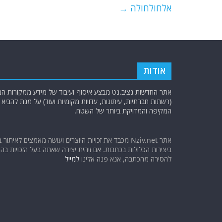
k
אלחולחולה
→
אודות
אתר החדשות נציב.נט מבצע איסוף ועיבוד של מידע ממקורות המוד
(רשתות חברתיות, עיתונות, עדויות מקומיות ועוד) על מנת להבי
המקיפה והמדויקת ביותר של השטח.
אתר Nziv.net מכבד את זכויות היוצרים ועושה מאמצים לאיתור 
ביצירות הכלולות בכתבות. אם זיהית יצירה שאתה בעל הזכויות בה ו
להסירה מהכתבה, אנא פנה אלינו
למייל